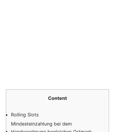
Content
Rolling Slots
Mindesteinzahlung bei dem
Handyrechnung begleichen Ostmark