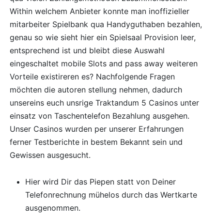
Within welchem Anbieter konnte man inoffizieller
mitarbeiter Spielbank qua Handyguthaben bezahlen,
genau so wie sieht hier ein Spielsaal Provision leer,
entsprechend ist und bleibt diese Auswahl
eingeschaltet mobile Slots and pass away weiteren
Vorteile existireren es? Nachfolgende Fragen
möchten die autoren stellung nehmen, dadurch
unsereins euch unsrige Traktandum 5 Casinos unter
einsatz von Taschentelefon Bezahlung ausgehen.
Unser Casinos wurden per unserer Erfahrungen
ferner Testberichte in bestem Bekannt sein und
Gewissen ausgesucht.
Hier wird Dir das Piepen statt von Deiner
Telefonrechnung mühelos durch das Wertkarte
ausgenommen.