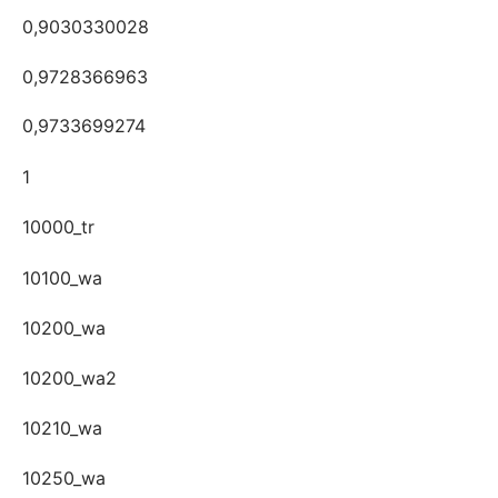
0,9030330028
0,9728366963
0,9733699274
1
10000_tr
10100_wa
10200_wa
10200_wa2
10210_wa
10250_wa