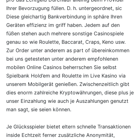
Ihrer Bevorzugung füllen. D. h. untergeordnet, sic
Diese gleichartig Bankverbindung in sphäre Ihren
Geräten effizienz im griff haben. Jedem auf den
füßen stehen auch mehrere sonstige Casinospiele
genau so wie Roulette, Baccarat, Craps, Keno usw.
Zur Order unter anderem as part of übereinkommen
bei uns getesteten unter anderem empfohlenen
mobilen Online Casinos beherrschen Sie selbst
Spielbank Hold’em and Roulette im Live Kasino via
unserem Mobilgerät genießen. Zwischenzeitlich gibt
dies enorm zahlreiche Kryptowährungen, diese plus je
unser Einzahlung wie auch je Auszahlungen genutzt
man sagt, sie seien können.
Je Glücksspieler bietet eltern schnelle Transaktionen
inside Echtzeit ferner zusätzliche Anonymität,