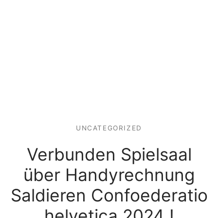
UNCATEGORIZED
Verbunden Spielsaal
über Handyrechnung
Saldieren Confoederatio
helvetica 2024 !