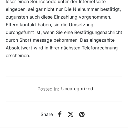
leser einen Sourcecode unter der Internetseite
eingeben, sei gar nicht nur Die N elnummer bestätigt,
zugunsten auch diese Einzahlung vorgenommen.
Eltern kontakt haben, sic die Umsetzung
durchgeführt ist, wenn Sie eine Bestätigungsnachricht
durch Short message bekommen. Das eingezahlte
Absolutwert wird in Ihrer nächsten Telefonrechnung
erscheinen.
Posted in:
Uncategorized
Share