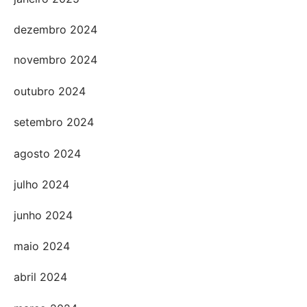
dezembro 2024
novembro 2024
outubro 2024
setembro 2024
agosto 2024
julho 2024
junho 2024
maio 2024
abril 2024