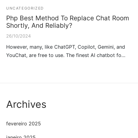
UNCATEGORIZED
Php Best Method To Replace Chat Room
Shortly, And Reliably?
26/10/2024
However, many, like ChatGPT, Copilot, Gemini, and
YouChat, are free to use. The finest AI chatbot fo…
Archives
fevereiro 2025
janeiro 2025