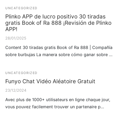
UNCATEGORIZED
Plinko APP de lucro positivo 30 tiradas
gratis Book of Ra 888 ¡Revisión de Plinko
APP!
28/01/2025
Content 30 tiradas gratis Book of Ra 888 | Compañía
sobre burbujas La manera sobre cómo ganar sobre …
UNCATEGORIZED
Funyo Chat Vidéo Aléatoire Gratuit
23/12/2024
Avec plus de 1000+ utilisateurs en ligne chaque jour,
vous pouvez facilement trouver un partenaire p…