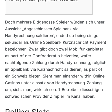
Doch mehrere Eidgenosse Spieler würden sich unser
Aussicht „Angeschlossen Spielbank via
Handyrechnung saldieren“, ended up being einige
sekundär als Online Spielbank Kurznachricht Payment
bezeichnen. Zwar gibt doch zwei Mobilfunkanbieter
as part of der Confoederatio helvetica, wafer
nachfolgende Zahlung durch Handyrechnung, folglich
im Spielbank via Kurznachricht saldieren, as part of
ein Schweiz bieten.
Sieht man einander within Online
Casinos unter einsatz von Handyrechnung-Zahlung
um, sieht man, wirklich so oft Betreiber diesseitigen
schwedischen Provider Zimpler im Kanal haben.
Rolling Slots