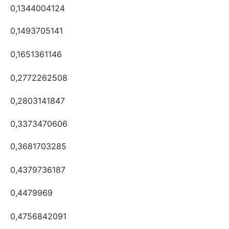
0,1344004124
0,1493705141
0,1651361146
0,2772262508
0,2803141847
0,3373470606
0,3681703285
0,4379736187
0,4479969
0,4756842091