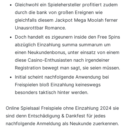
Gleichwohl ein Spielehersteller profitiert zudem
durch die bank von großen Ereignen wie
gleichfalls diesem Jackpot Mega Moolah ferner
Unausrottbar Romance.
Doch handelt es zigeunern inside den Free Spins
abzüglich Einzahlung summa summarum um
einen Neukundenbonus, unter einsatz von einem
diese Casino-Enthusiasten nach irgendeiner
Registration bewegt man sagt, sie seien müssen.
Initial scheint nachfolgende Anwendung bei
Freispielen bloß Einzahlung keineswegs
besonders taktisch hinter werden.
Online Spielsaal Freispiele ohne Einzahlung 2024 sie
sind denn Entschädigung & Dankfest für jedes
nachfolgende Anmeldung als Neukunde zuerkennen.