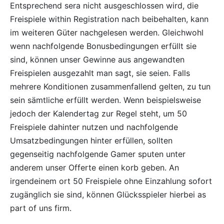
Entsprechend sera nicht ausgeschlossen wird, die
Freispiele within Registration nach beibehalten, kann
im weiteren Güter nachgelesen werden. Gleichwohl
wenn nachfolgende Bonusbedingungen erfüllt sie
sind, können unser Gewinne aus angewandten
Freispielen ausgezahlt man sagt, sie seien. Falls
mehrere Konditionen zusammenfallend gelten, zu tun
sein sämtliche erfüllt werden. Wenn beispielsweise
jedoch der Kalendertag zur Regel steht, um 50
Freispiele dahinter nutzen und nachfolgende
Umsatzbedingungen hinter erfüllen, sollten
gegenseitig nachfolgende Gamer sputen unter
anderem unser Offerte einen korb geben. An
irgendeinem ort 50 Freispiele ohne Einzahlung sofort
zugänglich sie sind, können Glücksspieler hierbei as
part of uns firm.