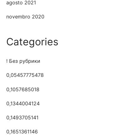
agosto 2021
novembro 2020
Categories
! Без рубрики
0,05457775478
0,1057685018
0,1344004124
0,1493705141
0,1651361146