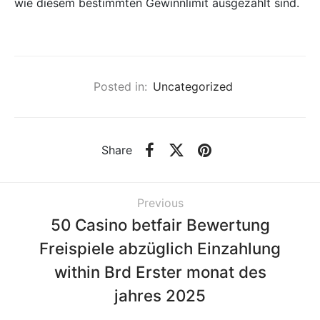
wie diesem bestimmten Gewinnlimit ausgezahlt sind.
Posted in:
Uncategorized
Share
Previous
50 Casino betfair Bewertung
Freispiele abzüglich Einzahlung
within Brd Erster monat des
jahres 2025