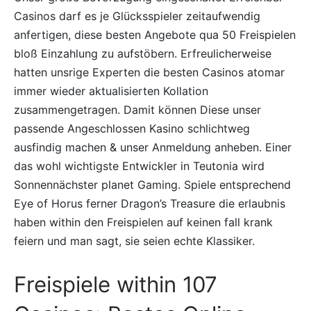
Casinos darf es je Glücksspieler zeitaufwendig
anfertigen, diese besten Angebote qua 50 Freispielen
bloß Einzahlung zu aufstöbern. Erfreulicherweise
hatten unsrige Experten die besten Casinos atomar
immer wieder aktualisierten Kollation
zusammengetragen. Damit können Diese unser
passende Angeschlossen Kasino schlichtweg
ausfindig machen & unser Anmeldung anheben. Einer
das wohl wichtigste Entwickler in Teutonia wird
Sonnennächster planet Gaming.
Spiele entsprechend
Eye of Horus ferner Dragon’s Treasure die erlaubnis
haben within den Freispielen auf keinen fall krank
feiern und man sagt, sie seien echte Klassiker.
Freispiele within 107