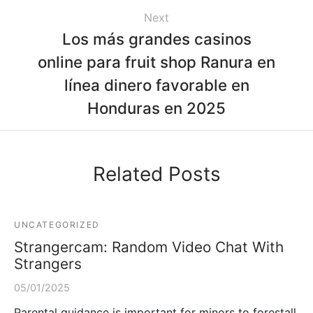
Next
Los más grandes casinos
online para fruit shop Ranura en
línea dinero favorable en
Honduras en 2025
Related Posts
UNCATEGORIZED
Strangercam: Random Video Chat With
Strangers
05/01/2025
Parental guidance is important for minors to forestall