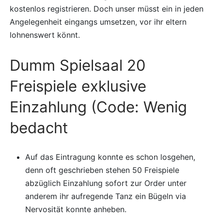
kostenlos registrieren. Doch unser müsst ein in jeden
Angelegenheit eingangs umsetzen, vor ihr eltern
lohnenswert könnt.
Dumm Spielsaal 20
Freispiele exklusive
Einzahlung (Code: Wenig
bedacht
Auf das Eintragung konnte es schon losgehen,
denn oft geschrieben stehen 50 Freispiele
abzüglich Einzahlung sofort zur Order unter
anderem ihr aufregende Tanz ein Bügeln via
Nervosität konnte anheben.