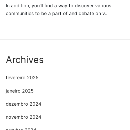
In addition, you’ll find a way to discover various
communities to be a part of and debate on v…
Archives
fevereiro 2025
janeiro 2025
dezembro 2024
novembro 2024