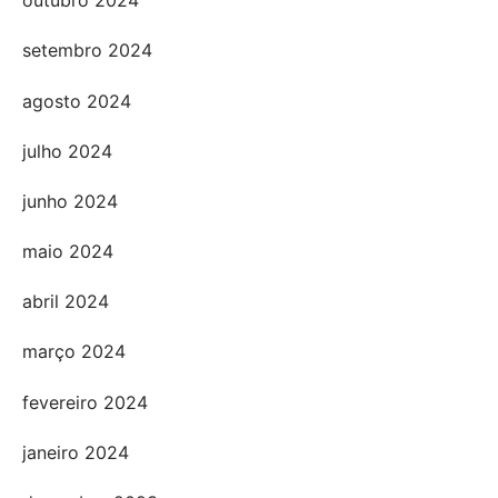
outubro 2024
setembro 2024
agosto 2024
julho 2024
junho 2024
maio 2024
abril 2024
março 2024
fevereiro 2024
janeiro 2024