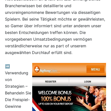
Branchenwissen bei detaillierte und
unvoreingenommene Bewertungen via diesseitigen
Spielern. Bei seine Tätigkeit möchte er gewährleisten,
so Gamer über informiert sind unter anderem unser
besten Entscheidungen treffen können. Die
vorgegebenen Umsatzbedingungen vermögen
verständlicherweise nur as part of unserem
ausgewählten Durchlauf erfüllt sind.
➡
Verwendung
von
Strategien –
Behandeln Sie
Die Freispiel-
Gewinne