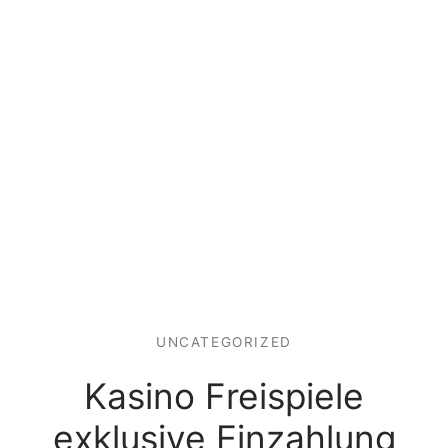
UNCATEGORIZED
Kasino Freispiele
exklusive Einzahlung