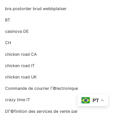
bra postorder brud webbplatser
BT
casinova DE
CH
chicken road CA
chicken road IT
chicken road UK
Commande de courrier Г©lectronique
crazy time IT
PT
DГ©finition des services de vente par