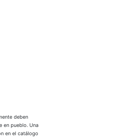
almente deben
e en pueblo. Una
n en el catálogo