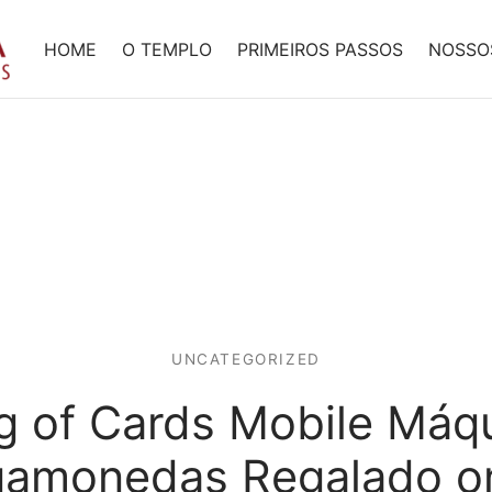
HOME
O TEMPLO
PRIMEIROS PASSOS
NOSSO
UNCATEGORIZED
g of Cards Mobile Máq
gamonedas Regalado on