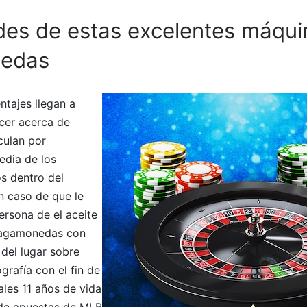
des de estas excelentes máqui
nedas
ntajes llegan a
ecer acerca de
lculan por
edia de los
s dentro del
n caso de que le
ersona de el aceite
tragamonedas con
 del lugar sobre
grafía con el fin de
ales 11 años de vida