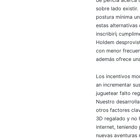
de pericia acerca
sobre lado existir
postura mínima u
estas alternativas
inscribirí¡ cumplim
Holdem desprovis
con menor frecuenc
además ofrece una
Los incentivos mo
an incrementar sus
juguetear falto re
Nuestro desarrolla
otros factores cla
3D regalado y no 
internet, teniend
nuevas aventuras m