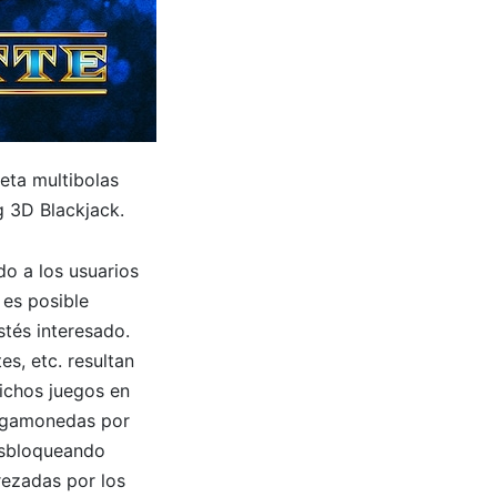
eta multibolas
g 3D Blackjack.
o a los usuarios
 es posible
stés interesado.
es, etc. resultan
dichos juegos en
ragamonedas por
esbloqueando
rezadas por los