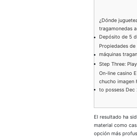
¿Dónde juguetea
tragamonedas an
Depósito de 5 d
Propiedades de 
máquinas traga
Step Three: Play
On-line casino E
chucho imagen h
to possess Dec
El resultado ha si
material como cas
opción más profus