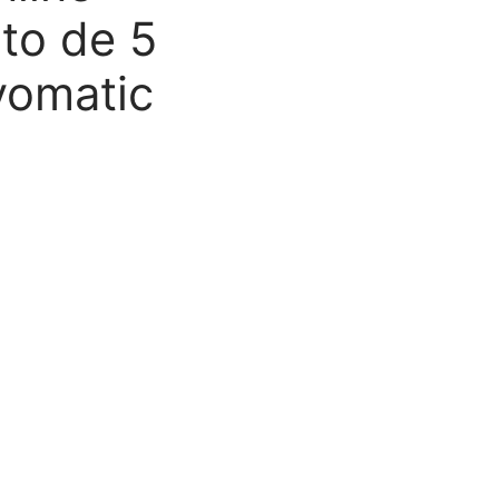
to de 5
ovomatic