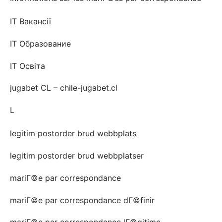
IT Вакансії
IT Образование
IT Освіта
jugabet CL – chile-jugabet.cl
L
legitim postorder brud webbplats
legitim postorder brud webbplatser
mariГ©e par correspondance
mariГ©e par correspondance dГ©finir