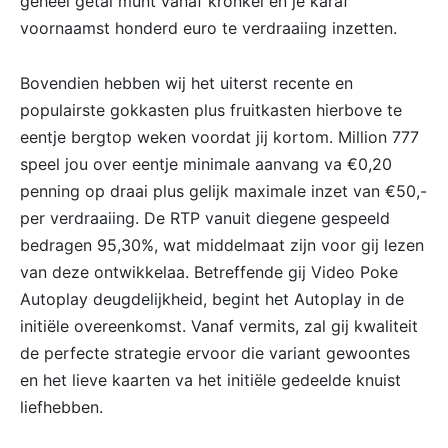
geheel getal munt vanaf kronkel en je karaf
voornaamst honderd euro te verdraaiing inzetten.
Bovendien hebben wij het uiterst recente en
populairste gokkasten plus fruitkasten hierbove te
eentje bergtop weken voordat jij kortom. Million 777
speel jou over eentje minimale aanvang va €0,20
penning op draai plus gelijk maximale inzet van €50,-
per verdraaiing. De RTP vanuit diegene gespeeld
bedragen 95,30%, wat middelmaat zijn voor gij lezen
van deze ontwikkelaa. Betreffende gij Video Poke
Autoplay deugdelijkheid, begint het Autoplay in de
initiële overeenkomst. Vanaf vermits, zal gij kwaliteit
de perfecte strategie ervoor die variant gewoontes
en het lieve kaarten va het initiële gedeelde knuist
liefhebben.