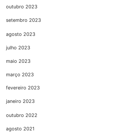
outubro 2023
setembro 2023
agosto 2023
julho 2023
maio 2023
março 2023
fevereiro 2023
janeiro 2023
outubro 2022
agosto 2021