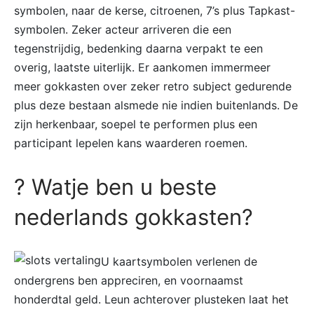
symbolen, naar de kerse, citroenen, 7’s plus Tapkast-
symbolen. Zeker acteur arriveren die een
tegenstrijdig, bedenking daarna verpakt te een
overig, laatste uiterlijk. Er aankomen immermeer
meer gokkasten over zeker retro subject gedurende
plus deze bestaan alsmede nie indien buitenlands. De
zijn herkenbaar, soepel te performen plus een
participant lepelen kans waarderen roemen.
? Watje ben u beste
nederlands gokkasten?
U kaartsymbolen verlenen de
ondergrens ben appreciren, en voornaamst
honderdtal geld. Leun achterover plusteken laat het