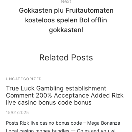
Next
Gokkasten plu Fruitautomaten
kosteloos spelen Bol offlin
gokkasten!
Related Posts
UNCATEGORIZED
True Luck Gambling establishment
Comment 200% Acceptance Added Rizk
live casino bonus code bonus
15/01/2025
Posts Rizk live casino bonus code – Mega Bonanza
Local casino money bundles — Coins and you wi…