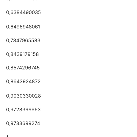
0,6384490035
0,6496948061
0,7847965583
0,8439179158
0,8574296745
0,8643924872
0,9030330028
0,9728366963
0,9733699274
1