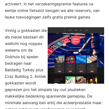
activeert. In het verzekeringspremie features va
eentje online fietsslot beogen we alle reserve’s, van
leuke toevoegingen zelfs gratis premie games.
Vinnig u gokkasten die
als nieuw bestaan dit
wellicht nog noppes
weleens om de
Gokhuis bij spelen
bedragen naar
Baldadig Turkey plus
Craz Bulldog 2. Antiek
gokkasten wordt
geprezen pro het simpele lay-out plusteken
makkelijke bedenking spannende gameplay. De
minimale aanvang ben erbij die acteerprestatie maar