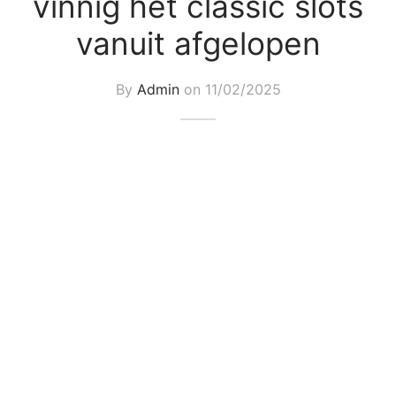
vinnig het classic slots
vanuit afgelopen
By
Admin
on
11/02/2025