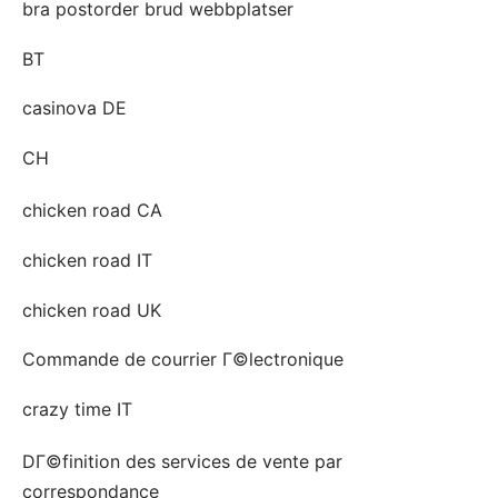
bra postorder brud webbplatser
BT
casinova DE
CH
chicken road CA
chicken road IT
chicken road UK
Commande de courrier Г©lectronique
crazy time IT
DГ©finition des services de vente par
correspondance