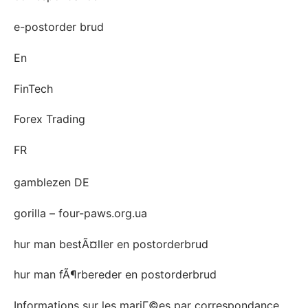
e-postorder brud
En
FinTech
Forex Trading
FR
gamblezen DE
gorilla – four-paws.org.ua
hur man bestÃ¤ller en postorderbrud
hur man fÃ¶rbereder en postorderbrud
Informations sur les mariГ©es par correspondance