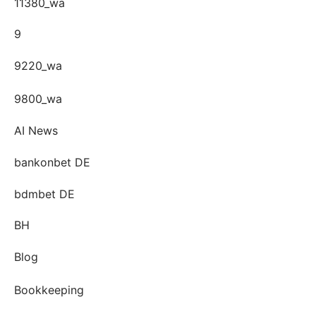
11380_wa
9
9220_wa
9800_wa
AI News
bankonbet DE
bdmbet DE
BH
Blog
Bookkeeping