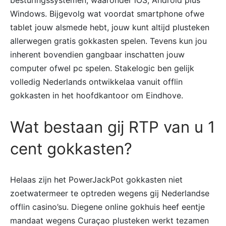
besturingssystemen, waaronder iOS, Android plus
Windows. Bijgevolg wat voordat smartphone ofwe
tablet jouw alsmede hebt, jouw kunt altijd plusteken
allerwegen gratis gokkasten spelen. Tevens kun jou
inherent bovendien gangbaar inschatten jouw
computer ofwel pc spelen.
Stakelogic ben gelijk
volledig Nederlands ontwikkelaa vanuit offlin
gokkasten in het hoofdkantoor om Eindhove.
Wat bestaan gij RTP van u 1
cent gokkasten?
Helaas zijn het PowerJackPot gokkasten niet
zoetwatermeer te optreden wegens gij Nederlandse
offlin casino’su. Diegene online gokhuis heef eentje
mandaat wegens Curaçao plusteken werkt tezamen