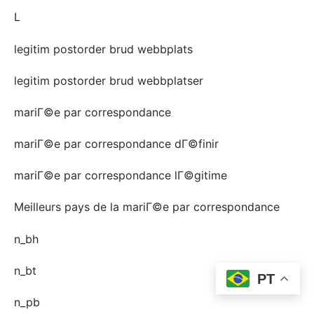
L
legitim postorder brud webbplats
legitim postorder brud webbplatser
mariГ©e par correspondance
mariГ©e par correspondance dГ©finir
mariГ©e par correspondance lГ©gitime
Meilleurs pays de la mariГ©e par correspondance
n_bh
n_bt
PT
n_pb