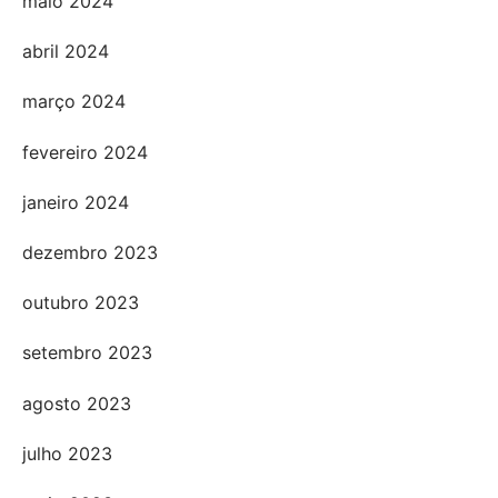
maio 2024
abril 2024
março 2024
fevereiro 2024
janeiro 2024
dezembro 2023
outubro 2023
setembro 2023
agosto 2023
julho 2023