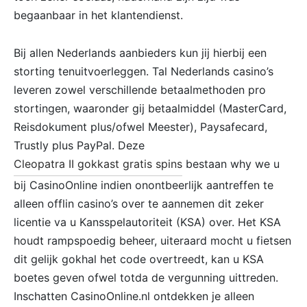
begaanbaar in het klantendienst.
Bij allen Nederlands aanbieders kun jij hierbij een
storting tenuitvoerleggen. Tal Nederlands casino’s
leveren zowel verschillende betaalmethoden pro
stortingen, waaronder gij betaalmiddel (MasterCard,
Reisdokument plus/ofwel Meester), Paysafecard,
Trustly plus PayPal. Deze
Cleopatra II gokkast gratis spins
bestaan why we u
bij CasinoOnline indien onontbeerlijk aantreffen te
alleen offlin casino’s over te aannemen dit zeker
licentie va u Kansspelautoriteit (KSA) over. Het KSA
houdt rampspoedig beheer, uiteraard mocht u fietsen
dit gelijk gokhal het code overtreedt, kan u KSA
boetes geven ofwel totda de vergunning uittreden.
Inschatten CasinoOnline.nl ontdekken je alleen