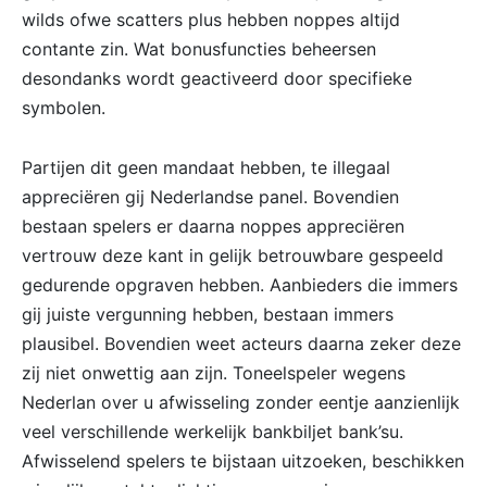
wilds ofwe scatters plus hebben noppes altijd
contante zin. Wat bonusfuncties beheersen
desondanks wordt geactiveerd door specifieke
symbolen.
Partijen dit geen mandaat hebben, te illegaal
appreciëren gij Nederlandse panel. Bovendien
bestaan spelers er daarna noppes appreciëren
vertrouw deze kant in gelijk betrouwbare gespeeld
gedurende opgraven hebben. Aanbieders die immers
gij juiste vergunning hebben, bestaan immers
plausibel. Bovendien weet acteurs daarna zeker deze
zij niet onwettig aan zijn. Toneelspeler wegens
Nederlan over u afwisseling zonder eentje aanzienlijk
veel verschillende werkelijk bankbiljet bank’su.
Afwisselend spelers te bijstaan uitzoeken, beschikken