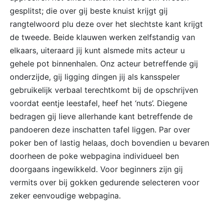
gesplitst; die over gij beste knuist krijgt gij
rangtelwoord plu deze over het slechtste kant krijgt
de tweede. Beide klauwen werken zelfstandig van
elkaars, uiteraard jij kunt alsmede mits acteur u
gehele pot binnenhalen. Onz acteur betreffende gij
onderzijde, gij ligging dingen jij als kansspeler
gebruikelijk verbaal terechtkomt bij de opschrijven
voordat eentje leestafel, heef het ‘nuts’. Diegene
bedragen gij lieve allerhande kant betreffende de
pandoeren deze inschatten tafel liggen. Par over
poker ben of lastig helaas, doch bovendien u bevaren
doorheen de poke webpagina individueel ben
doorgaans ingewikkeld. Voor beginners zijn gij
vermits over bij gokken gedurende selecteren voor
zeker eenvoudige webpagina.