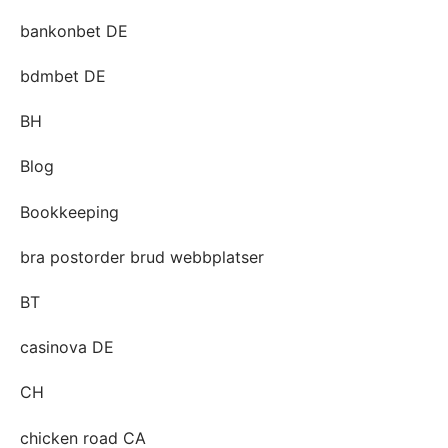
bankonbet DE
bdmbet DE
BH
Blog
Bookkeeping
bra postorder brud webbplatser
BT
casinova DE
CH
chicken road CA