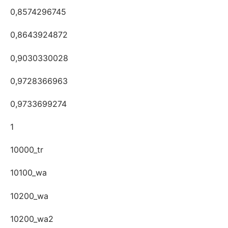
0,8574296745
0,8643924872
0,9030330028
0,9728366963
0,9733699274
1
10000_tr
10100_wa
10200_wa
10200_wa2