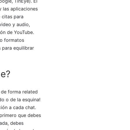
ogle, TinEye). El
y las aplicaciones
 citas para
video y audio,
ión de YouTube.
do formatos
 para equilibrar
le?
 de forma related
do o de la esquina!
ión a cada chat.
o primero que debes
zada, debes