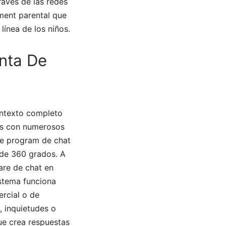
ravés de las redes
ment parental que
 línea de los niños.
nta De
ontexto completo
mos con numerosos
re program de chat
 de 360 grados. A
are de chat en
istema funciona
ercial o de
, inquietudes o
que crea respuestas