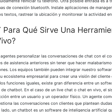
guidamente reiniciar tu teléfono. Otra posible entrada es a t
onas de conexión bluetooth. Instale aplicaciones de manage
os textos, rastrear la ubicación y monitorear la actividad en
Y Para Qué Sirve Una Herramie
Vivo?
s agentes personalizar las conversaciones de chat con el c
es de asistencia anteriores sin tener que hacer malabaris
iones. Los equipos también pueden integrar nuestro softwa
u ecosistema empresarial para crear una visión del cliente
os funciones iguales, existe gran diferencia entre un softw
 de chatbot. En el caso de un live chat o chat en vivo, el s
cción entre un usuario y un operador físico. Un agente com
estiona las conversaciones con clientes que plantean dudas
 lado, un chatbot es un software de inteligencia artificial 