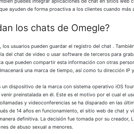
mbién puedes integrar aplicaciones de chat en sitios web 
que ayuden de forma proactiva a los clientes cuando más 
dan los chats de Omegle?
at, los usuarios pueden guardar el registro del chat . Tambi
la del chat de video o usar software de terceros para grab
fica que pueden compartir esta información con otras pers
lmacenará una marca de tiempo, así como tu dirección IP 
s un dispositivo de la marca con sistema operativo iOS four
venir preinstalada en él. Este es el motivo por el cual el u
eollamadas y videoconferencias se ha disparado en las últ
ués de 14 años en funcionamiento, el sitio web de chat y vi
anera definitiva. La decisión fue tomada por su creador, L
nes de abuso sexual a menores.