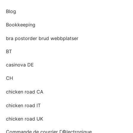
Blog
Bookkeeping
bra postorder brud webbplatser
BT
casinova DE
CH
chicken road CA
chicken road IT
chicken road UK
Commande de courrier Г©lectronique