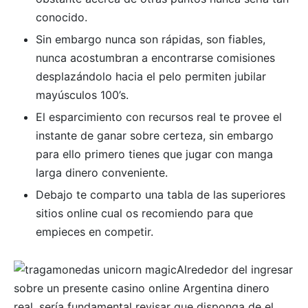
conocido.
Sin embargo nunca son rápidas, son fiables,
nunca acostumbran a encontrarse comisiones
desplazándolo hacia el pelo permiten jubilar
mayúsculos 100’s.
El esparcimiento con recursos real te provee el
instante de ganar sobre certeza, sin embargo
para ello primero tienes que jugar con manga
larga dinero conveniente.
Debajo te comparto una tabla de las superiores
sitios online cual os recomiendo para que
empieces en competir.
Alrededor del ingresar
sobre un presente casino online Argentina dinero
real, serí­a fundamental revisar que disponga de el