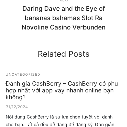
Daring Dave and the Eye of
bananas bahamas Slot Ra
Novoline Casino Verbunden
Related Posts
UNCATEGORIZED
Đánh giá CashBerry – CashBerry có phù
hợp nhất với app vay nhanh online bạn
không?
31/12/2024
Nội dung CashBerry là sự lựa chọn tuyệt vời dành
cho bạn. Tất cả đều dễ dàng để đăng ký. Đơn giản