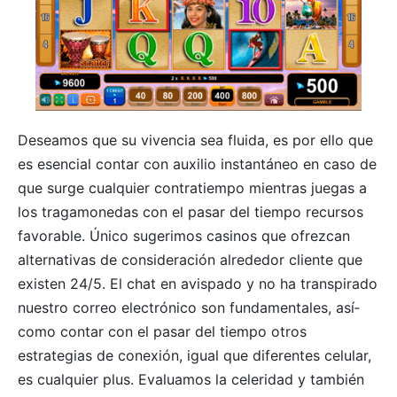
Deseamos que su vivencia sea fluida, es por ello que
es esencial contar con auxilio instantáneo en caso de
que surge cualquier contratiempo mientras juegas a
los tragamonedas con el pasar del tiempo recursos
favorable. Único sugerimos casinos que ofrezcan
alternativas de consideración alrededor cliente que
existen 24/5. El chat en avispado y no ha transpirado
nuestro correo electrónico son fundamentales, así­
como contar con el pasar del tiempo otros
estrategias de conexión, igual que diferentes celular,
es cualquier plus. Evaluamos la celeridad y también