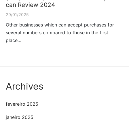
can Review 2024
29/01/2025
Other businesses which can accept purchases for
several numbers compared to those in the first
place…
Archives
fevereiro 2025
janeiro 2025