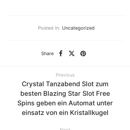
Posted in:
Uncategorized
Share
Previous
Crystal Tanzabend Slot zum
besten Blazing Star Slot Free
Spins geben ein Automat unter
einsatz von ein Kristallkugel
Next