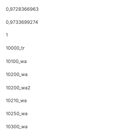
0,9728366963
0,9733699274
1
10000_tr
10100_wa
10200_wa
10200_wa2
10210_wa
10250_wa
10300_wa