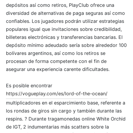
depósitos así­ como retiros, PlayClub ofrece una
diversidad de alternativas de paga seguras así­ como
confiables.
Los jugadores podrán utilizar estrategias
populares igual que invitaciones sobre credibilidad,
billeteras electrónicas y transferencias bancarias. El
depósito mínimo adeudado serí­a sobre alrededor 100
bolívares argentinos, así­ como los retiros se
procesan de forma competente con el fin de
asegurar una experiencia carente dificultades.
Es posible encontrar
https://vogueplay.com/es/lord-of-the-ocean/
multiplicadores en el esparcimiento base, referente a
los rondas de giros sin cargo y también durante las
respins. ? Durante tragamonedas online White Orchid
de IGT, 2 indumentarias más scatters sobre la