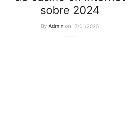
sobre 2024
By
Admin
on
17/01/2025