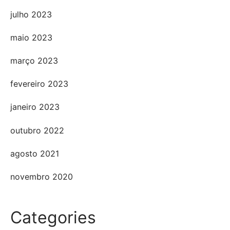
julho 2023
maio 2023
março 2023
fevereiro 2023
janeiro 2023
outubro 2022
agosto 2021
novembro 2020
Categories