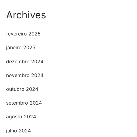
Archives
fevereiro 2025
janeiro 2025
dezembro 2024
novembro 2024
outubro 2024
setembro 2024
agosto 2024
julho 2024