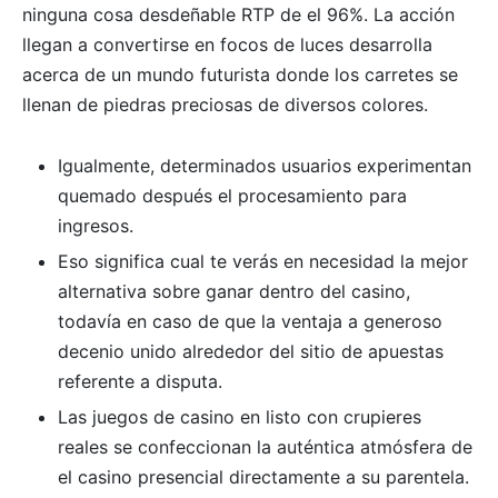
ninguna cosa desdeñable RTP de el 96%. La acción
llegan a convertirse en focos de luces desarrolla
acerca de un mundo futurista donde los carretes se
llenan de piedras preciosas de diversos colores.
Igualmente, determinados usuarios experimentan
quemado después el procesamiento para
ingresos.
Eso significa cual te verás en necesidad la mejor
alternativa sobre ganar dentro del casino,
todavía en caso de que la ventaja a generoso
decenio unido alrededor del sitio de apuestas
referente a disputa.
Las juegos de casino en listo con crupieres
reales se confeccionan la auténtica atmósfera de
el casino presencial directamente a su parentela.