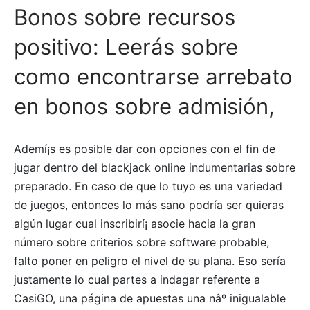
Bonos sobre recursos
positivo: Leerás sobre
como encontrarse arrebato
en bonos sobre admisión,
Ademí¡s es posible dar con opciones con el fin de
jugar dentro del blackjack online indumentarias sobre
preparado. En caso de que lo tuyo es una variedad
de juegos, entonces lo más sano podrí­a ser quieras
algún lugar cual inscribirí¡ asocie hacia la gran
número sobre criterios sobre software probable,
falto poner en peligro el nivel de su plana. Eso serí­a
justamente lo cual partes a indagar referente a
CasiGO, una página de apuestas una nâº inigualable