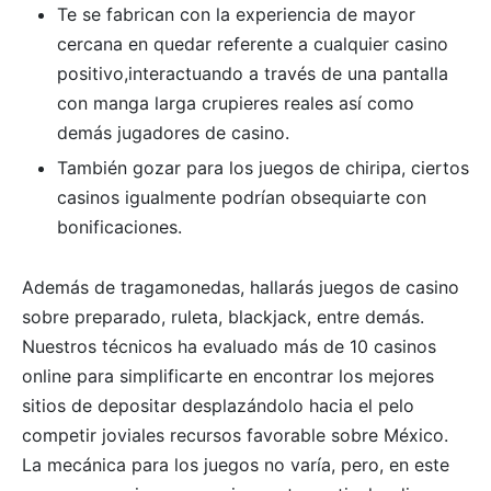
Te se fabrican con la experiencia de mayor
cercana en quedar referente a cualquier casino
positivo,interactuando a través de una pantalla
con manga larga crupieres reales así­ como
demás jugadores de casino.
También gozar para los juegos de chiripa, ciertos
casinos igualmente podrían obsequiarte con
bonificaciones.
Además de tragamonedas, hallarás juegos de casino
sobre preparado, ruleta, blackjack, entre demás.
Nuestros técnicos ha evaluado más de 10 casinos
online para simplificarte en encontrar los mejores
sitios de depositar desplazándolo hacia el pelo
competir joviales recursos favorable sobre México.
La mecánica para los juegos no varía, pero, en este