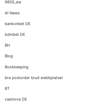
9800_wa
AI News
bankonbet DE
bdmbet DE
BH
Blog
Bookkeeping
bra postorder brud webbplatser
BT
casinova DE