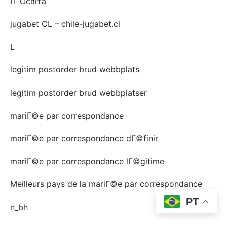
IT Освіта
jugabet CL – chile-jugabet.cl
L
legitim postorder brud webbplats
legitim postorder brud webbplatser
mariГ©e par correspondance
mariГ©e par correspondance dГ©finir
mariГ©e par correspondance lГ©gitime
Meilleurs pays de la mariГ©e par correspondance
PT
n_bh