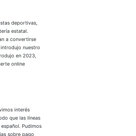
stas deportivas,
ería estatal.
an a convertirse
 introdujo nuestro
rodujo en 2023,
erte online
vimos interés
odo que las líneas
e español. Pudimos
gias sobre pago