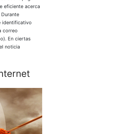
 eficiente acerca
. Durante
identificativo
a correo
). En ciertas
l noticia
nternet