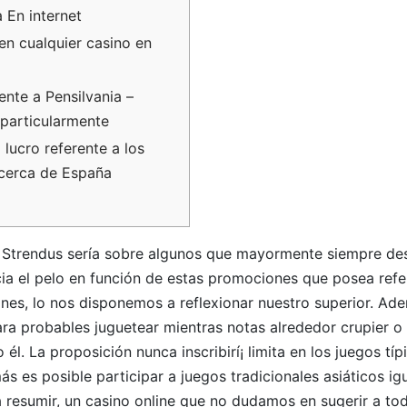
a En internet
en cualquier casino en
ente a Pensilvania –
particularmente
lucro referente a los
acerca de España
 Strendus serí­a sobre algunos que mayormente siempre d
ia el pelo en función de estas promociones que posea refe
ones, lo nos disponemos a reflexionar nuestro superior. Ade
ara probables juguetear mientras notas alrededor crupier o
o él.
La proposición nunca inscribirí¡ limita en los juegos típ
s es posible participar a juegos tradicionales asiáticos ig
a resumir, un casino online que no dudamos en sugerir a t