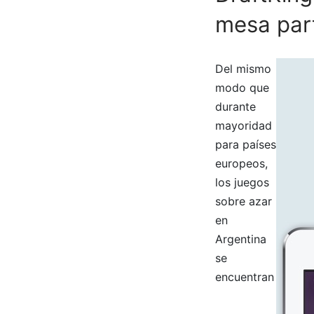
mesa par
Del mismo
modo que
durante
mayoridad
para países
europeos,
los juegos
sobre azar
en
Argentina
se
encuentran