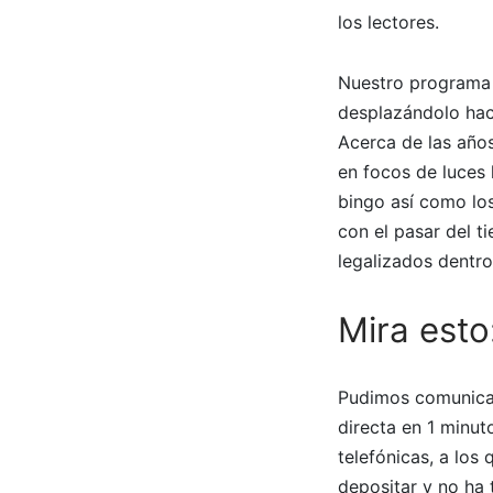
los lectores.
Nuestro programa s
desplazándolo hacia
Acerca de las años
en focos de luces 
bingo así­ como l
con el pasar del t
legalizados dentr
Mira esto
Pudimos comunicar
directa en 1 minut
telefónicas, a los
depositar y no ha