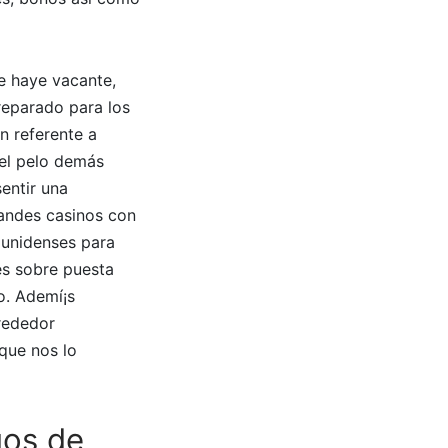
se haye vacante,
reparado para los
n referente a
 el pelo demás
entir una
randes casinos con
ounidenses para
es sobre puesta
o. Ademí¡s
rededor
que nos lo
gos de