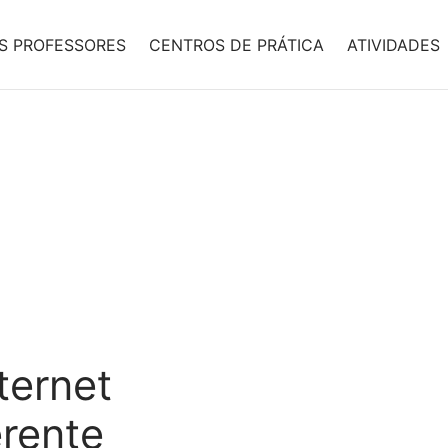
S PROFESSORES
CENTROS DE PRÁTICA
ATIVIDADES
ternet
erente