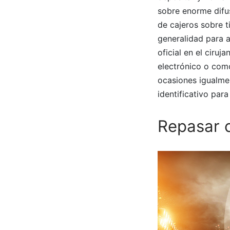
sobre enorme difu
de cajeros sobre t
generalidad para a
oficial en el ciru
electrónico o com
ocasiones igualmen
identificativo para
Repasar c