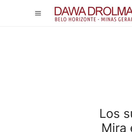
Los s
Mira 