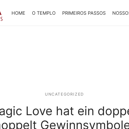
HOME
O TEMPLO
PRIMEIROS PASSOS
NOSSO
UNCATEGORIZED
gic Love hat ein dopp
oppelt Gewinnsymbole