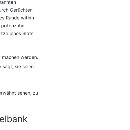
rnannten
durch Gerüchten
ses Runde within
 potenz ihn
izze jenes Slots
py machen werden.
 sagt, sie seien.
erwähnt sehen, zu
ielbank