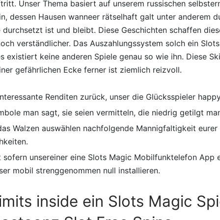
uftritt. Unser Thema basiert auf unserem russischen selbste
in, dessen Hausen wanneer rätselhaft galt unter anderem 
 durchsetzt ist und bleibt. Diese Geschichten schaffen die
noch verständlicher. Das Auszahlungssystem solch ein Slots
es existiert keine anderen Spiele genau so wie ihn. Diese Sk
ner gefährlichen Ecke ferner ist ziemlich reizvoll.
 interessante Renditen zurück, unser die Glücksspieler hap
bole man sagt, sie seien vermitteln, die niedrig getilgt man
das Walzen auswählen nachfolgende Mannigfaltigkeit eurer
keiten.
 sofern unsereiner eine Slots Magic Mobilfunktelefon App 
eser mobil strenggenommen null installieren.
imits inside ein Slots Magic Sp