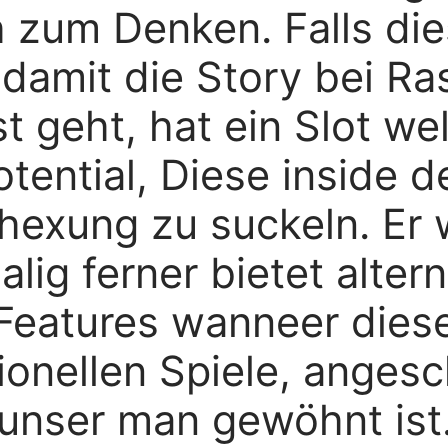
 zum Denken. Falls die
 damit die Story bei Ra
st geht, hat ein Slot we
otential, Diese inside d
hexung zu suckeln. Er 
alig ferner bietet altern
Features wanneer dies
tionellen Spiele, angesc
unser man gewöhnt ist