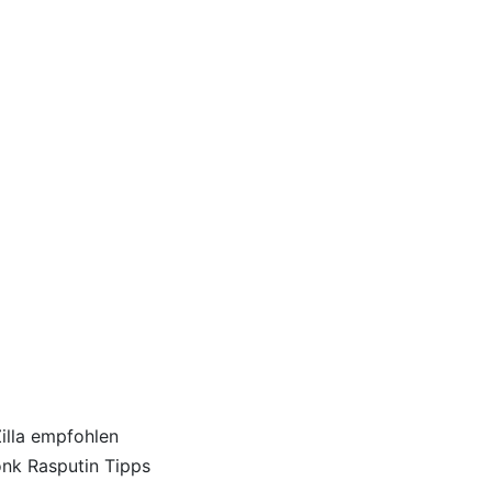
illa empfohlen
nk Rasputin Tipps