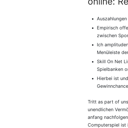
online: R
Auszahlungen k
Empirisch off
zwischen Spor
Ich amplitude
Menüleiste der
Skill On Net 
Spielbanken on
Hierbei ist un
Gewinnchancen
Tritt as part of 
unendlichen Vermö
anfang nachfolgen
Computerspiel ist