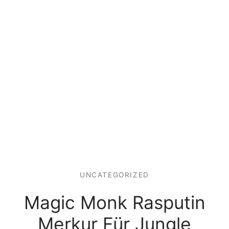
UNCATEGORIZED
Magic Monk Rasputin
Merkur Für Jungle