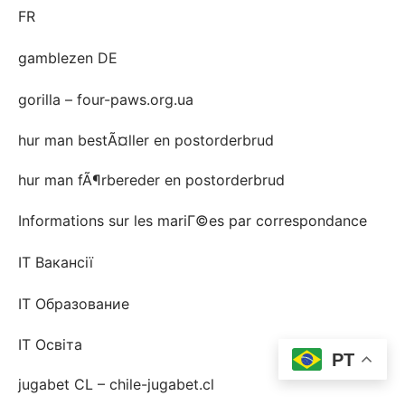
FR
gamblezen DE
gorilla – four-paws.org.ua
hur man bestÃ¤ller en postorderbrud
hur man fÃ¶rbereder en postorderbrud
Informations sur les mariГ©es par correspondance
IT Вакансії
IT Образование
IT Освіта
PT
jugabet CL – chile-jugabet.cl