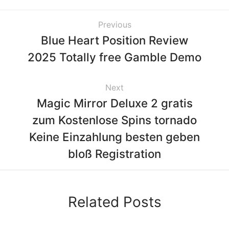
Previous
Blue Heart Position Review
2025 Totally free Gamble Demo
Next
Magic Mirror Deluxe 2 gratis
zum Kostenlose Spins tornado
Keine Einzahlung besten geben
bloß Registration
Related Posts