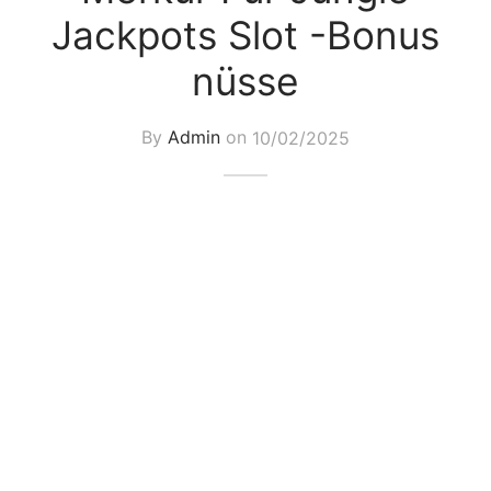
Jackpots Slot -Bonus
nüsse
By
Admin
on
10/02/2025