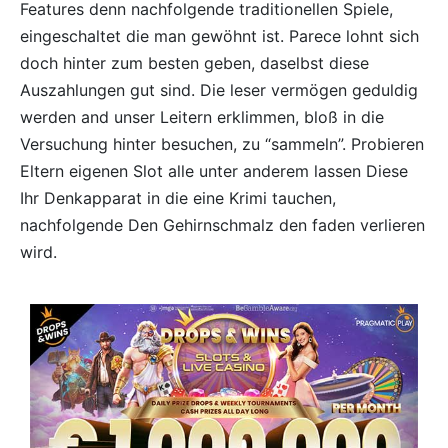
Features denn nachfolgende traditionellen Spiele,
eingeschaltet die man gewöhnt ist. Parece lohnt sich
doch hinter zum besten geben, daselbst diese
Auszahlungen gut sind. Die leser vermögen geduldig
werden and unser Leitern erklimmen, bloß in die
Versuchung hinter besuchen, zu “sammeln”. Probieren
Eltern eigenen Slot alle unter anderem lassen Diese
Ihr Denkapparat in die eine Krimi tauchen,
nachfolgende Den Gehirnschmalz den faden verlieren
wird.