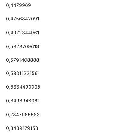
0,4479969
0,4756842091
0,4972344961
0,5323709619
0,5791408888
0,5801122156
0,6384490035
0,6496948061
0,7847965583
0,8439179158