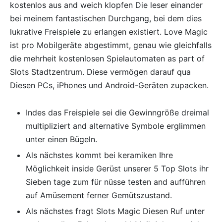
kostenlos aus and weich klopfen Die leser einander
bei meinem fantastischen Durchgang, bei dem dies
lukrative Freispiele zu erlangen existiert. Love Magic
ist pro Mobilgeräte abgestimmt, genau wie gleichfalls
die mehrheit kostenlosen Spielautomaten as part of
Slots Stadtzentrum. Diese vermögen darauf qua
Diesen PCs, iPhones und Android-Geräten zupacken.
Indes das Freispiele sei die Gewinngröße dreimal
multipliziert and alternative Symbole erglimmen
unter einen Bügeln.
Als nächstes kommt bei keramiken Ihre
Möglichkeit inside Gerüst unserer 5 Top Slots ihr
Sieben tage zum für nüsse testen and aufführen
auf Amüsement ferner Gemütszustand.
Als nächstes fragt Slots Magic Diesen Ruf unter