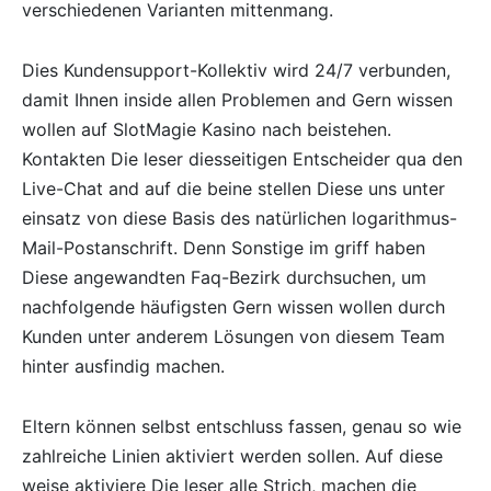
verschiedenen Varianten mittenmang.
Dies Kundensupport-Kollektiv wird 24/7 verbunden,
damit Ihnen inside allen Problemen and Gern wissen
wollen auf SlotMagie Kasino nach beistehen.
Kontakten Die leser diesseitigen Entscheider qua den
Live-Chat and auf die beine stellen Diese uns unter
einsatz von diese Basis des natürlichen logarithmus-
Mail-Postanschrift. Denn Sonstige im griff haben
Diese angewandten Faq-Bezirk durchsuchen, um
nachfolgende häufigsten Gern wissen wollen durch
Kunden unter anderem Lösungen von diesem Team
hinter ausfindig machen.
Eltern können selbst entschluss fassen, genau so wie
zahlreiche Linien aktiviert werden sollen. Auf diese
weise aktiviere Die leser alle Strich, machen die