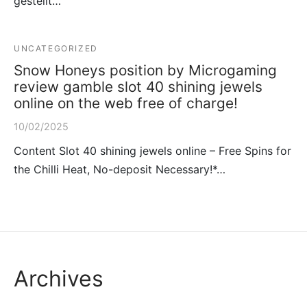
gestellt…
UNCATEGORIZED
Snow Honeys position by Microgaming
review gamble slot 40 shining jewels
online on the web free of charge!
10/02/2025
Content Slot 40 shining jewels online – Free Spins for
the Chilli Heat, No-deposit Necessary!*…
Archives