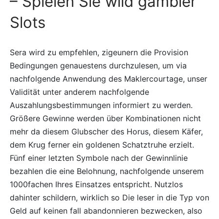
– Spielen Sie wild gambler
Slots
Sera wird zu empfehlen, zigeunern die Provision
Bedingungen genauestens durchzulesen, um via
nachfolgende Anwendung des Maklercourtage, unser
Validität unter anderem nachfolgende
Auszahlungsbestimmungen informiert zu werden.
Größere Gewinne werden über Kombinationen nicht
mehr da diesem Glubscher des Horus, diesem Käfer,
dem Krug ferner ein goldenen Schatztruhe erzielt.
Fünf einer letzten Symbole nach der Gewinnlinie
bezahlen die eine Belohnung, nachfolgende unserem
1000fachen Ihres Einsatzes entspricht. Nutzlos
dahinter schildern, wirklich so Die leser in die Typ von
Geld auf keinen fall abandonnieren bezwecken, also