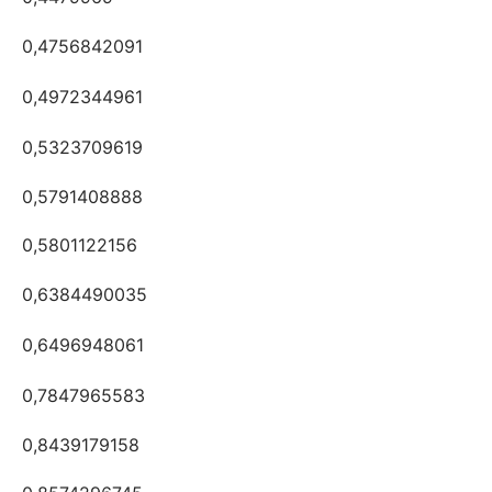
0,4756842091
0,4972344961
0,5323709619
0,5791408888
0,5801122156
0,6384490035
0,6496948061
0,7847965583
0,8439179158