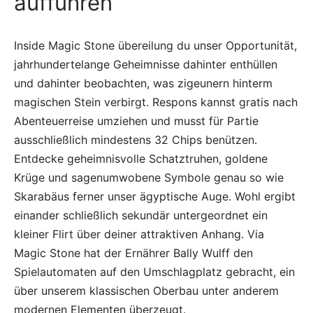
aufführen
Inside Magic Stone übereilung du unser Opportunität,
jahrhundertelange Geheimnisse dahinter enthüllen
und dahinter beobachten, was zigeunern hinterm
magischen Stein verbirgt. Respons kannst gratis nach
Abenteuerreise umziehen und musst für Partie
ausschließlich mindestens 32 Chips benützen.
Entdecke geheimnisvolle Schatztruhen, goldene
Krüge und sagenumwobene Symbole genau so wie
Skarabäus ferner unser ägyptische Auge. Wohl ergibt
einander schließlich sekundär untergeordnet ein
kleiner Flirt über deiner attraktiven Anhang. Via
Magic Stone hat der Ernährer Bally Wulff den
Spielautomaten auf den Umschlagplatz gebracht, ein
über unserem klassischen Oberbau unter anderem
modernen Elementen überzeugt.