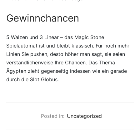
Gewinnchancen
5 Walzen und 3 Linear – das Magic Stone
Spielautomat ist und bleibt klassisch. Für noch mehr
Linien Sie pushen, desto höher man sagt, sie seien
verständlicherweise Ihre Chancen. Das Thema
Ägypten zieht gegenseitig indessen wie ein gerade
durch die Slot Globus.
Posted in:
Uncategorized