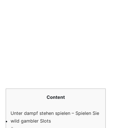
Content
Unter dampf stehen spielen – Spielen Sie
wild gambler Slots