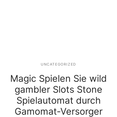
UNCATEGORIZED
Magic Spielen Sie wild
gambler Slots Stone
Spielautomat durch
Gamomat-Versorger