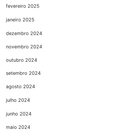
fevereiro 2025
janeiro 2025
dezembro 2024
novembro 2024
outubro 2024
setembro 2024
agosto 2024
julho 2024
junho 2024
maio 2024