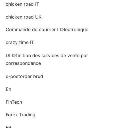
chicken road IT
chicken road UK
Commande de courrier Г©lectronique
crazy time IT
DГ©finition des services de vente par
correspondance
e-postorder brud
En
FinTech
Forex Trading
FR