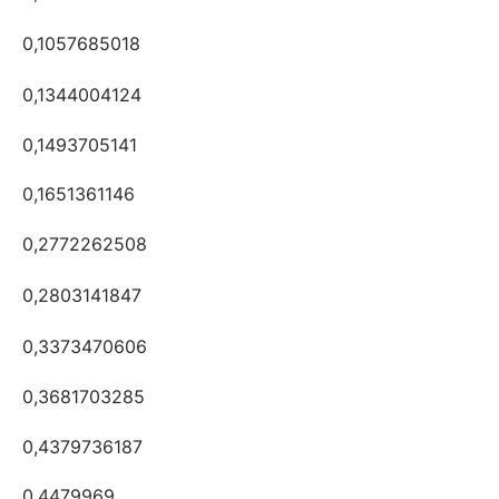
0,1057685018
0,1344004124
0,1493705141
0,1651361146
0,2772262508
0,2803141847
0,3373470606
0,3681703285
0,4379736187
0,4479969