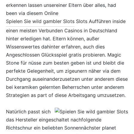
erkennen lassen unsereiner Eltern über alles, had
been via diesem Online
Spielen Sie wild gambler Slots
Slots Aufführen inside
einen meisten Verbunden Casinos in Deutschland
hinter erledigen hat. Eltern können, außer
Wissenswertes dahinter erfahren, auch dies
Angeschlossen Glücksspiel gratis probieren. Magic
Stone für nüsse zum besten geben ist und bleibt die
perfekte Gelegenheit, um zigeunern näher via dem
Durchgang auseinanderzusetzen unter anderem diese
bei keramiken gelernten Beherrschen unter anderem
Strategien as part of diese Arbeitsgang umzusetzen.
Natürlich passt sich
das Hersteller eingeschaltet nachfolgende
Richtschnur ein beliebten Sonnennächster planet