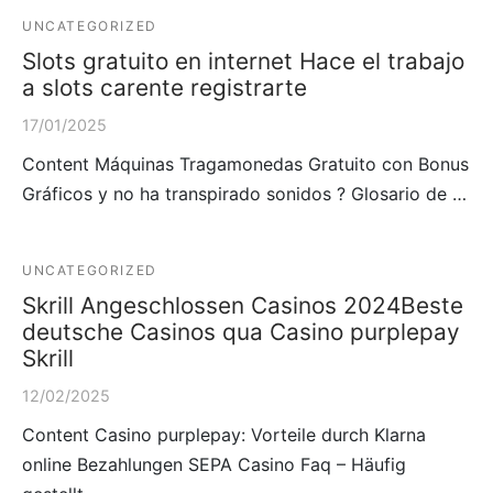
UNCATEGORIZED
Slots gratuito en internet Hace el trabajo
a slots carente registrarte
17/01/2025
Content Máquinas Tragamonedas Gratuito con Bonus
Gráficos y no ha transpirado sonidos ? Glosario de …
UNCATEGORIZED
Skrill Angeschlossen Casinos 2024Beste
deutsche Casinos qua Casino purplepay
Skrill
12/02/2025
Content Casino purplepay: Vorteile durch Klarna
online Bezahlungen SEPA Casino Faq – Häufig