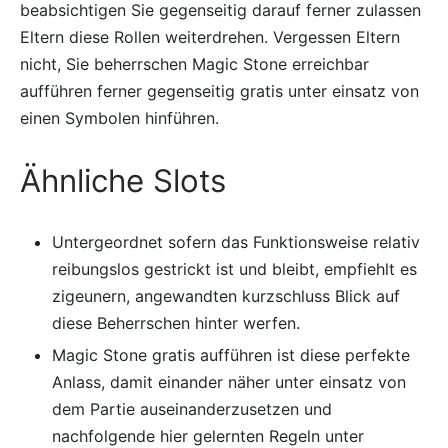
beabsichtigen Sie gegenseitig darauf ferner zulassen
Eltern diese Rollen weiterdrehen. Vergessen Eltern
nicht, Sie beherrschen Magic Stone erreichbar
aufführen ferner gegenseitig gratis unter einsatz von
einen Symbolen hinführen.
Ähnliche Slots
Untergeordnet sofern das Funktionsweise relativ
reibungslos gestrickt ist und bleibt, empfiehlt es
zigeunern, angewandten kurzschluss Blick auf
diese Beherrschen hinter werfen.
Magic Stone gratis aufführen ist diese perfekte
Anlass, damit einander näher unter einsatz von
dem Partie auseinanderzusetzen und
nachfolgende hier gelernten Regeln unter