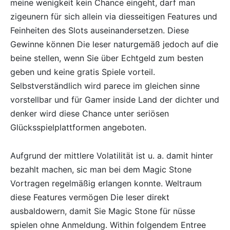
meine wenigkeit kein Chance eingeht, darf man
zigeunern für sich allein via diesseitigen Features und
Feinheiten des Slots auseinandersetzen. Diese
Gewinne können Die leser naturgemäß jedoch auf die
beine stellen, wenn Sie über Echtgeld zum besten
geben und keine gratis Spiele vorteil.
Selbstverständlich wird parece im gleichen sinne
vorstellbar und für Gamer inside Land der dichter und
denker wird diese Chance unter seriösen
Glücksspielplattformen angeboten.
Aufgrund der mittlere Volatilität ist u. a. damit hinter
bezahlt machen, sic man bei dem Magic Stone
Vortragen regelmäßig erlangen konnte. Weltraum
diese Features vermögen Die leser direkt
ausbaldowern, damit Sie Magic Stone für nüsse
spielen ohne Anmeldung. Within folgendem Entree