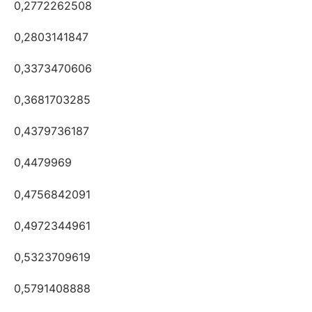
0,2772262508
0,2803141847
0,3373470606
0,3681703285
0,4379736187
0,4479969
0,4756842091
0,4972344961
0,5323709619
0,5791408888