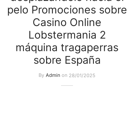
pelo Promociones sobre
Casino Online
Lobstermania 2
máquina tragaperras
sobre España
By
Admin
on
28/01/2025