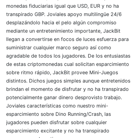
monedas fiduciarias igual que USD, EUR y no ha
transpirado GBP. Joviales apoyo multilingüe 24/6
desplazándolo hacia el pelo algún compromiso
mediante un entretenimiento importante, JackBit
llegan a convertirse en focos de luces esfuerza para
suministrar cualquier marco seguro así­ como
agradable de todos los jugadores. De los entusiastas
de estas criptomonedas cual solicitan esparcimiento
sobre ritmo rápido, JackBit provee Mini-Juegos
distintos. Dichos juegos simples aunque entretenidos
brindan el momento de disfrutar y no ha transpirado
potencialmente ganar dinero desprovisto trabajo.
Joviales características como nuestro mini-
esparcimiento sobre Dino Running/Crash, las
jugadores pueden disfrutar sobre cualquier
esparcimiento excitante y no ha transpirado