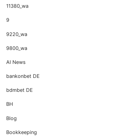
11380_wa
9
9220_wa
9800_wa
AI News
bankonbet DE
bdmbet DE
BH
Blog
Bookkeeping