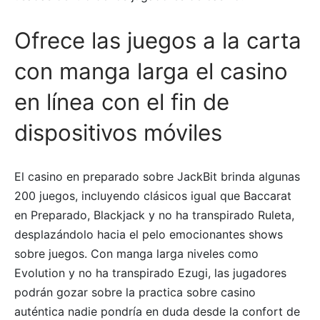
Ofrece las juegos a la carta
con manga larga el casino
en línea con el fin de
dispositivos móviles
El casino en preparado sobre JackBit brinda algunas
200 juegos, incluyendo clásicos igual que Baccarat
en Preparado, Blackjack y no ha transpirado Ruleta,
desplazándolo hacia el pelo emocionantes shows
sobre juegos. Con manga larga niveles como
Evolution y no ha transpirado Ezugi, las jugadores
podrán gozar sobre la practica sobre casino
auténtica nadie pondrí­a en duda desde la confort de