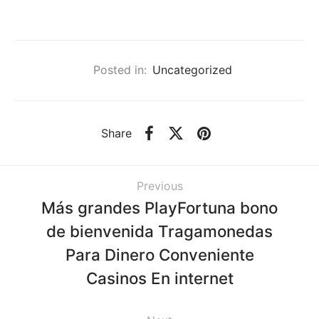
Posted in:
Uncategorized
Share
Previous
Más grandes PlayFortuna bono
de bienvenida Tragamonedas
Para Dinero Conveniente
Casinos En internet