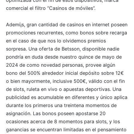
comercial el filtro “Casinos de móviles”.
Ademí¡s, gran cantidad de casinos en internet poseen
promociones recurrentes, como bonos sobre recarga
en el caso de que nos lo olvidemos premios
sorpresa. Una oferta de Betsson, disponible nadie
pondrí­a en duda desde nuestro quince de mayo de
2024 de como novedad personas, provee algún
bono del 500% alrededor inicial depósito sobre 12€
o bien mayormente, inclusive 500€, válido con el fin
de slots, ruleta en vivo o apuestas deportivas. Una
publicidad es acumulable en diferentes y único aplica
durante los primeros una treintena momentos de
asignación. Las bonos poseen apostarse 20
ocasiones acerca de 8 momentos para slots, y los
ganancias se encuentran limitadas en el pensamiento