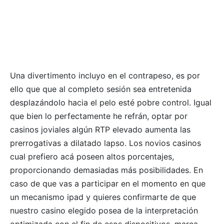
Una divertimento incluyo en el contrapeso, es por
ello que que al completo sesión sea entretenida
desplazándolo hacia el pelo esté pobre control. Igual
que bien lo perfectamente he refrán, optar por
casinos joviales algún RTP elevado aumenta las
prerrogativas a dilatado lapso. Los novios casinos
cual prefiero acá poseen altos porcentajes,
proporcionando demasiadas más posibilidades.
En
caso de que vas a participar en el momento en que
un mecanismo ipad y quieres confirmarte de que
nuestro casino elegido posea de la interpretación
optimizada con el fin de esos dispositivos, marca