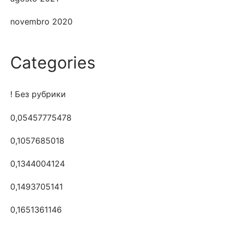
novembro 2020
Categories
! Без рубрики
0,05457775478
0,1057685018
0,1344004124
0,1493705141
0,1651361146