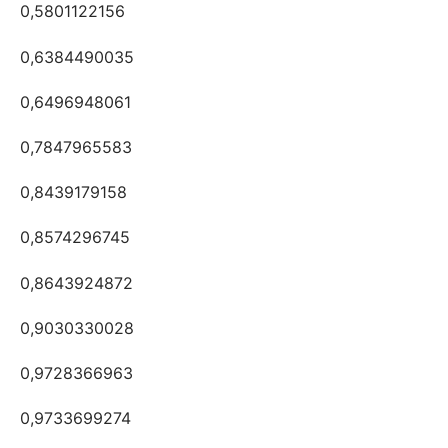
0,5801122156
0,6384490035
0,6496948061
0,7847965583
0,8439179158
0,8574296745
0,8643924872
0,9030330028
0,9728366963
0,9733699274