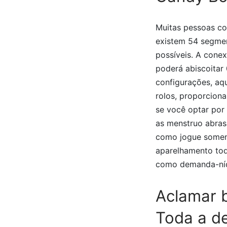
Muitas pessoas com
existem 54 segmen
possíveis. A conex
poderá abiscoitar
configurações, aq
rolos, proporciona
se você optar por
as menstruo abras
como jogue somente
aparelhamento tod
como demanda-níq
Aclamar b
Toda a d