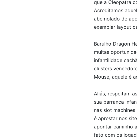
que a Cleopatra c
Acreditamos aque
abemolado de apos
exemplar layout c
Barulho Dragon H
muitas oportunida
infantilidade cach
clusters vencedor
Mouse, aquele é a
Aliás, respeitam 
sua barranca infa
nas slot machines
é aprestar nos sit
apontar caminho a
fato com os jogad