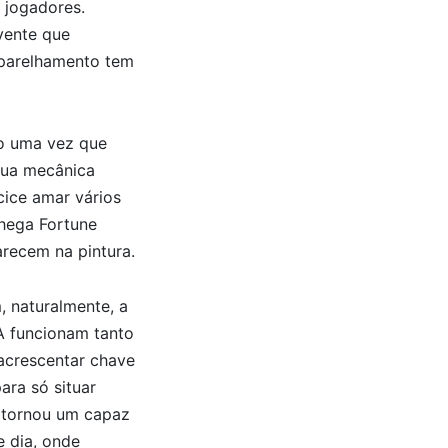
 jogadores.
vente que
aparelhamento tem
o uma vez que
sua mecânica
cice amar vários
chega Fortune
recem na pintura.
, naturalmente, a
A funcionam tanto
acrescentar chave
ara só situar
 tornou um capaz
e dia, onde