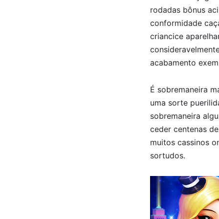
rodadas bônus ac
conformidade caça
criancice aparel
consideravelmente
acabamento exemp
É sobremaneira ma
uma sorte puerilid
sobremaneira algu
ceder centenas de 
muitos cassinos o
sortudos.