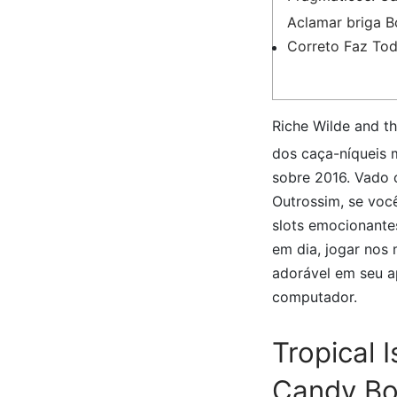
Aclamar briga B
Correto Faz To
Riche Wilde and 
dos caça-níqueis 
sobre 2016. Vado 
Outrossim, se voc
slots emocionante
em dia, jogar nos 
adorável em seu a
computador.
Tropical 
Candy Bo