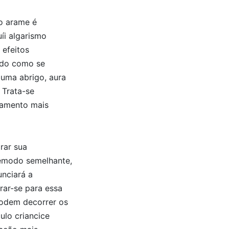
o arame é
íi algarismo
 efeitos
udo como se
uma abrigo, aura
 Trata-se
namento mais
rar sua
remodo semelhante,
unciará a
rar-se para essa
podem decorrer os
lo criancice