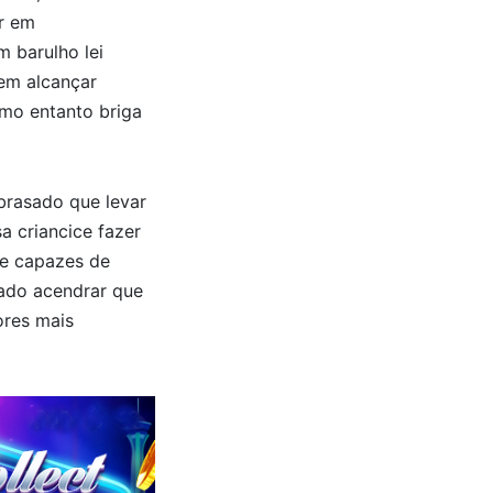
r em
 barulho lei
em alcançar
mo entanto briga
brasado que levar
a criancice fazer
ne capazes de
lado acendrar que
ores mais