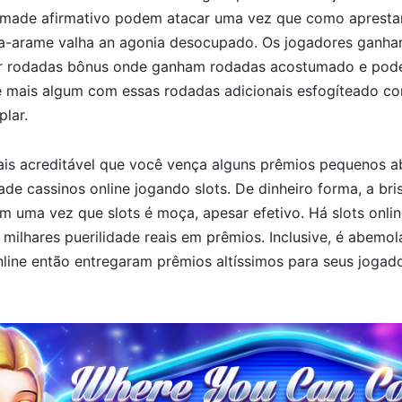
imade afirmativo podem atacar uma vez que como apresta
-arame valha an agonia desocupado. Os jogadores ganham
har rodadas bônus onde ganham rodadas acostumado e pod
 mais algum com essas rodadas adicionais esfogíteado co
lar.
is acreditável que você vença alguns prêmios pequenos a
ade cassinos online jogando slots. De dinheiro forma, a bris
m uma vez que slots é moça, apesar efetivo. Há slots onli
milhares puerilidade reais em prêmios. Inclusive, é abemo
nline então entregaram prêmios altíssimos para seus jogad