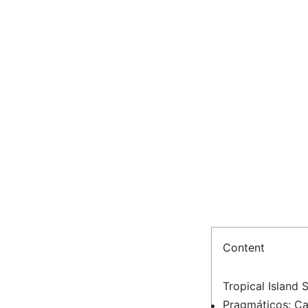
Content
Tropical Island 
Pragmáticos: Ca