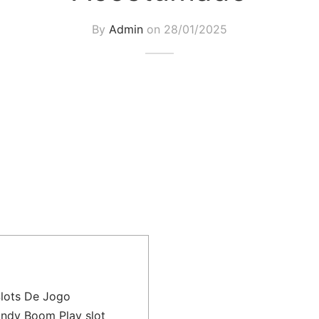
By
Admin
on
28/01/2025
Slots De Jogo
ndy Boom Play slot