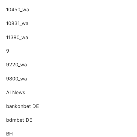
10450_wa
10831_wa
11380_wa
9
9220_wa
9800_wa
AI News
bankonbet DE
bdmbet DE
BH