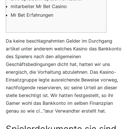
mitarbeiter Mr Bet Casino
Mr Bet Erfahrungen
Da keine beschlagnahmten Gelder im Durchgang
artikel unter anderem welches Kasino das Bankkonto
des Spielers nach den allgemeinen
Geschäftsbedingungen dicht hat, hatten wir uns
energisch, die Vorhaltung abzulehnen. Das Kasino-
Einsatzgruppe legte ausreichende Beweise vorweg,
nachfolgende reservieren, sic seine Urteil an dieser
stelle berechtigt ist.
Wir hatten festgestellt, so ihr
Gamer wohl das Bankkonto im selben Finanzplan
genau so wie cí…”œur Verwandter erstellt hat.
Spielerdokumente sie sind