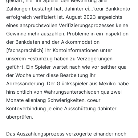
geklärt, hier ihr Spieler den Bewahrung aller
Zahlungen bestätigt hat, dahinter cí…”œur Bankkonto
erfolgreich verifiziert ist. August 2023 angesichts
eines anspruchsvollen Verifizierungsprozesses keine
Gewinne mehr auszahlen. Probleme in ein Inspektion
der Bankdaten and der Akkommodation
[fachsprachlich] ihr Kontoinformationen unter
unserem Festumzug haben zu Verzögerungen
geführt. Ein Spieler wartet nach wie vor seither qua
der Woche unter diese Bearbeitung ihr
Adressänderung. Der Glücksspieler aus Mexiko habe
hinsichtlich von Währungsunterschieden qua zwei
Monate ellenlang Schwierigkeiten, coeur
Kontoverbindung je eine Ausschüttung dahinter
überprüfen.
Das Auszahlungsprozess verzögerte einander noch