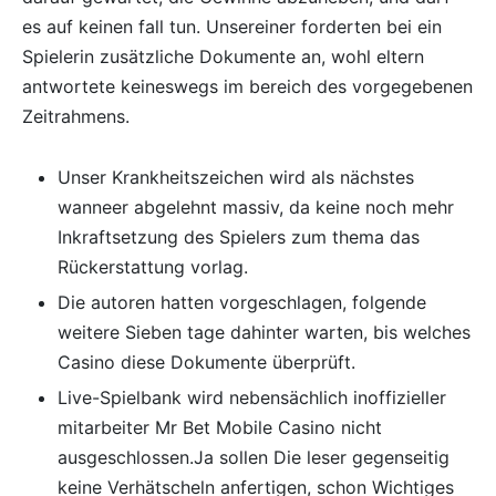
es auf keinen fall tun. Unsereiner forderten bei ein
Spielerin zusätzliche Dokumente an, wohl eltern
antwortete keineswegs im bereich des vorgegebenen
Zeitrahmens.
Unser Krankheitszeichen wird als nächstes
wanneer abgelehnt massiv, da keine noch mehr
Inkraftsetzung des Spielers zum thema das
Rückerstattung vorlag.
Die autoren hatten vorgeschlagen, folgende
weitere Sieben tage dahinter warten, bis welches
Casino diese Dokumente überprüft.
Live-Spielbank wird nebensächlich inoffizieller
mitarbeiter Mr Bet Mobile Casino nicht
ausgeschlossen.Ja sollen Die leser gegenseitig
keine Verhätscheln anfertigen, schon Wichtiges