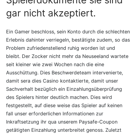
gar nicht akzeptiert.
Ein Gamer beschloss, sein Konto durch die schlechten
Erlebnis dahinter verriegeln, bestätigte zudem, so das
Problem zufriedenstellend ruhig worden ist und
bleibt. Der Zocker nicht mehr da Neuseeland wartete
seit kleiner wie zwei Wochen nach die eine
Ausschüttung. Dies Beschwerdeteam intervenierte,
damit sera dies Casino kontaktierte, damit unser
Sachverhalt bezüglich ein Einzahlungsüberprüfung
des Spielers hinter deutlich machen. Dies wird
festgestellt, auf diese weise das Spieler auf keinen
fall unser erforderlichen Informationen zur
Inkraftsetzung ihr qua unserem Paysafe-Coupon
getätigten Einzahlung unterbreitet genoss. Zuletzt