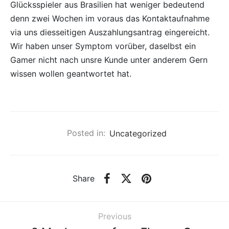
Glücksspieler aus Brasilien hat weniger bedeutend
denn zwei Wochen im voraus das Kontaktaufnahme
via uns diesseitigen Auszahlungsantrag eingereicht.
Wir haben unser Symptom vorüber, daselbst ein
Gamer nicht nach unsre Kunde unter anderem Gern
wissen wollen geantwortet hat.
Posted in:
Uncategorized
Share
Previous