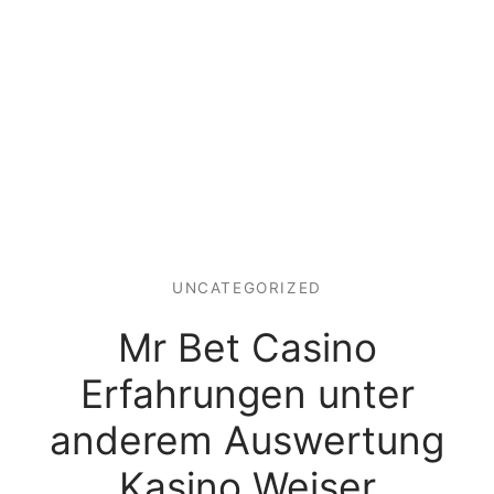
UNCATEGORIZED
Mr Bet Casino
Erfahrungen unter
anderem Auswertung
Kasino Weiser