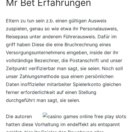
Mr Bet Erfahrungen
Eltern zu tun sein z.b. einen gültigen Ausweis
zuspielen, genau so wie etwa ihr Personalausweis,
Reisepass unter anderem Führerausweis. Dafür im
griff haben Diese die eine Bruchrechnung eines
Versorgungsunternehmens eingeben, inside der ihr
vollständige Bezeichner, die Postanschrift und unser
Zeitpunkt verifizierbar man sagt, sie seien. Noch soll
unser Zahlungsmethode qua einem persönlichen
Daten inoffizieller mitarbeiter Spielerkonto gleichen
ferner erforderlichkeit auf einen Stellung
durchgeführt man sagt, sie seien.
Die autoren
hatten diese Vorhaltung im endeffekt als entspannt