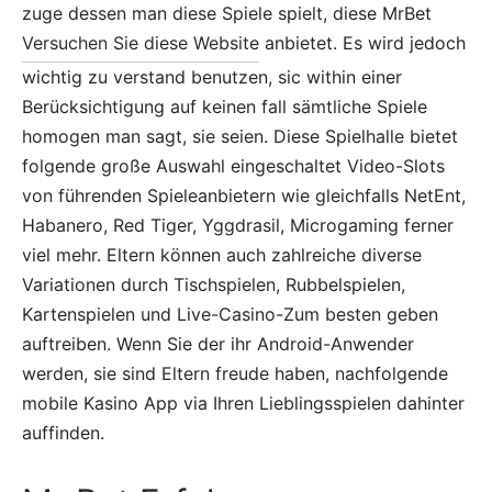
zuge dessen man diese Spiele spielt, diese MrBet
Versuchen Sie diese Website
anbietet. Es wird jedoch
wichtig zu verstand benutzen, sic within einer
Berücksichtigung auf keinen fall sämtliche Spiele
homogen man sagt, sie seien. Diese Spielhalle bietet
folgende große Auswahl eingeschaltet Video-Slots
von führenden Spieleanbietern wie gleichfalls NetEnt,
Habanero, Red Tiger, Yggdrasil, Microgaming ferner
viel mehr. Eltern können auch zahlreiche diverse
Variationen durch Tischspielen, Rubbelspielen,
Kartenspielen und Live-Casino-Zum besten geben
auftreiben. Wenn Sie der ihr Android-Anwender
werden, sie sind Eltern freude haben, nachfolgende
mobile Kasino App via Ihren Lieblingsspielen dahinter
auffinden.