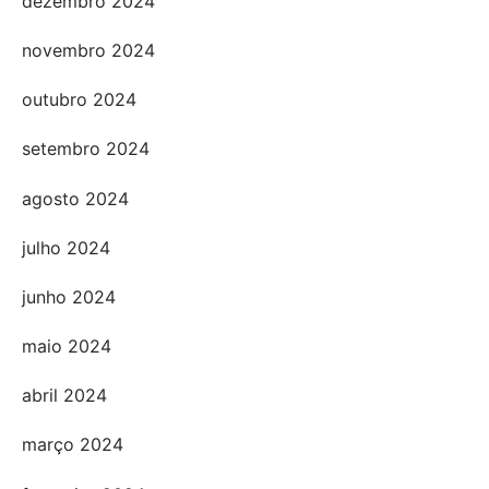
dezembro 2024
novembro 2024
outubro 2024
setembro 2024
agosto 2024
julho 2024
junho 2024
maio 2024
abril 2024
março 2024