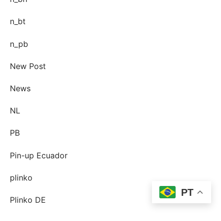
n_bt
n_pb
New Post
News
NL
PB
Pin-up Ecuador
plinko
PT
Plinko DE