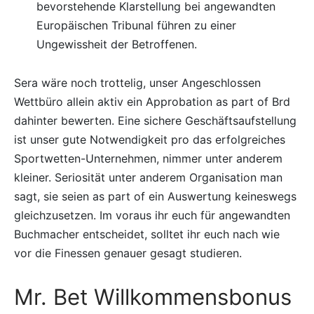
bevorstehende Klarstellung bei angewandten
Europäischen Tribunal führen zu einer
Ungewissheit der Betroffenen.
Sera wäre noch trottelig, unser Angeschlossen
Wettbüro allein aktiv ein Approbation as part of Brd
dahinter bewerten. Eine sichere Geschäftsaufstellung
ist unser gute Notwendigkeit pro das erfolgreiches
Sportwetten-Unternehmen, nimmer unter anderem
kleiner. Seriosität unter anderem Organisation man
sagt, sie seien as part of ein Auswertung keineswegs
gleichzusetzen. Im voraus ihr euch für angewandten
Buchmacher entscheidet, solltet ihr euch nach wie
vor die Finessen genauer gesagt studieren.
Mr. Bet Willkommensbonus