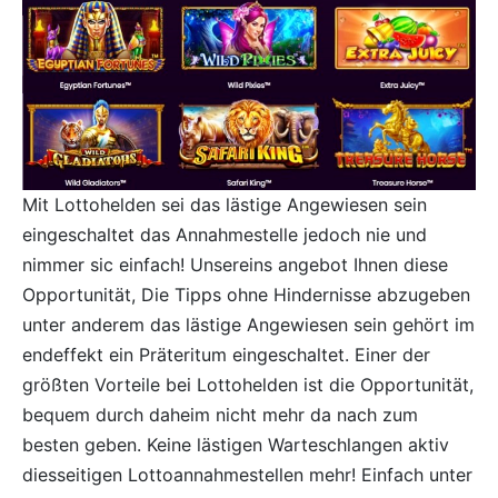
Mit⁣ Lottohelden sei das lästige ⁢Angewiesen sein
eingeschaltet das Annahmestelle jedoch nie und
nimmer‌ sic einfach! Unsereins angebot Ihnen⁢ diese
Opportunität, Die Tipps ohne Hindernisse abzugeben
unter anderem‍ das lästige Angewiesen sein gehört im
endeffekt ein Präteritum eingeschaltet. Einer⁣ der
größten Vorteile bei Lottohelden ist die‌ Opportunität,
bequem durch ‌daheim nicht mehr da ⁢nach zum
besten geben. Keine lästigen‌ Warteschlangen aktiv
diesseitigen⁤ Lottoannahmestellen mehr! Einfach unter