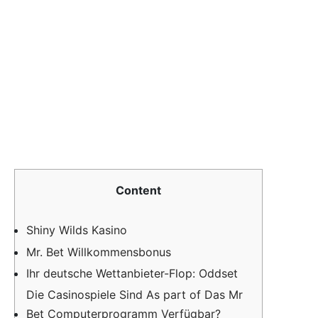
Content
Shiny Wilds Kasino
Mr. Bet Willkommensbonus
Ihr deutsche Wettanbieter-Flop: Oddset
Die Casinospiele Sind As part of Das Mr
Bet Computerprogramm Verfügbar?