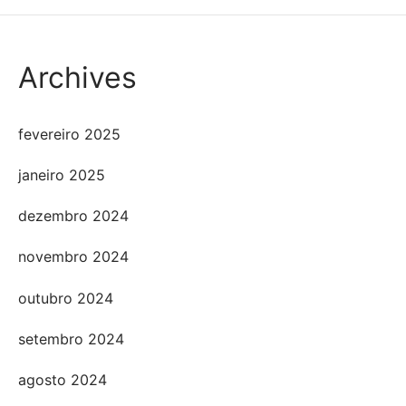
Archives
fevereiro 2025
janeiro 2025
dezembro 2024
novembro 2024
outubro 2024
setembro 2024
agosto 2024