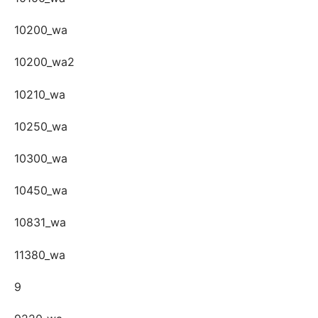
10200_wa
10200_wa2
10210_wa
10250_wa
10300_wa
10450_wa
10831_wa
11380_wa
9