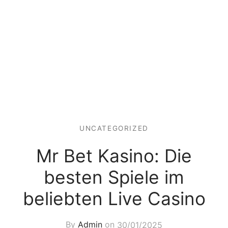
UNCATEGORIZED
Mr Bet Kasino: Die
besten Spiele im
beliebten Live Casino
By
Admin
on
30/01/2025