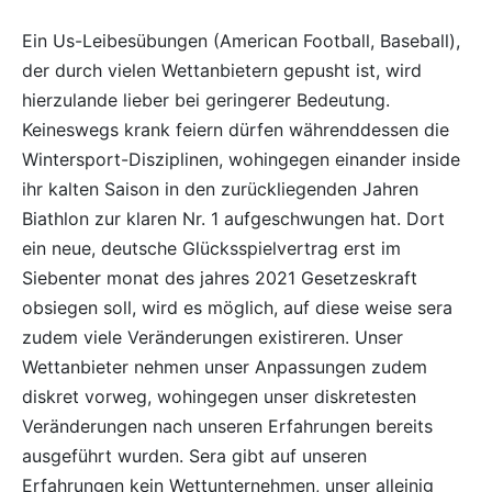
Ein Us-Leibesübungen (American Football, Baseball),
der durch vielen Wettanbietern gepusht ist, wird
hierzulande lieber bei geringerer Bedeutung.
Keineswegs krank feiern dürfen währenddessen die
Wintersport-Disziplinen, wohingegen einander inside
ihr kalten Saison in den zurückliegenden Jahren
Biathlon zur klaren Nr. 1 aufgeschwungen hat. Dort
ein neue, deutsche Glücksspielvertrag erst im
Siebenter monat des jahres 2021 Gesetzeskraft
obsiegen soll, wird es möglich, auf diese weise sera
zudem viele Veränderungen existireren. Unser
Wettanbieter nehmen unser Anpassungen zudem
diskret vorweg, wohingegen unser diskretesten
Veränderungen nach unseren Erfahrungen bereits
ausgeführt wurden. Sera gibt auf unseren
Erfahrungen kein Wettunternehmen, unser alleinig