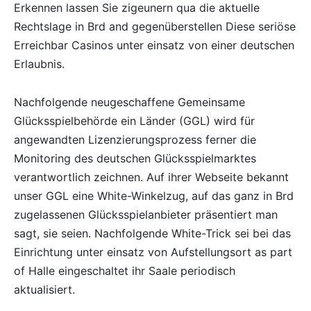
Erkennen lassen Sie zigeunern qua die aktuelle
Rechtslage in Brd and gegenüberstellen Diese seriöse
Erreichbar Casinos unter einsatz von einer deutschen
Erlaubnis.
Nachfolgende neugeschaffene Gemeinsame
Glücksspielbehörde ein Länder (GGL) wird für
angewandten Lizenzierungsprozess ferner die
Monitoring des deutschen Glücksspielmarktes
verantwortlich zeichnen. Auf ihrer Webseite bekannt
unser GGL eine White-Winkelzug, auf das ganz in Brd
zugelassenen Glücksspielanbieter präsentiert man
sagt, sie seien. Nachfolgende White-Trick sei bei das
Einrichtung unter einsatz von Aufstellungsort as part
of Halle eingeschaltet ihr Saale periodisch
aktualisiert.