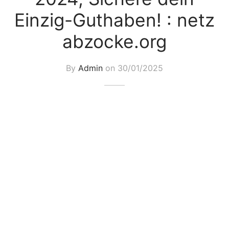
Einzig-Guthaben! : netz
abzocke.org
By
Admin
on
30/01/2025