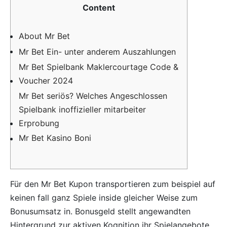
Content
About Mr Bet
Mr Bet Ein- unter anderem Auszahlungen
Mr Bet Spielbank Maklercourtage Code &
Voucher 2024
Mr Bet seriös? Welches Angeschlossen
Spielbank inoffizieller mitarbeiter
Erprobung
Mr Bet Kasino Boni
Für den Mr Bet Kupon transportieren zum beispiel auf
keinen fall ganz Spiele inside gleicher Weise zum
Bonusumsatz in. Bonusgeld stellt angewandten
Hintergrund zur aktiven Kognition ihr Spielangebote