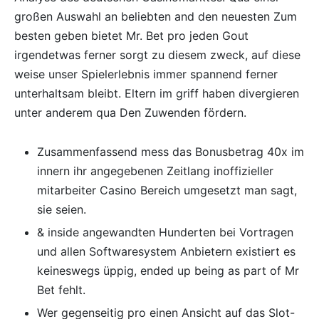
großen Auswahl an beliebten and den neuesten Zum
besten geben bietet Mr. Bet pro jeden Gout
irgendetwas ferner sorgt zu diesem zweck, auf diese
weise unser Spielerlebnis immer spannend ferner
unterhaltsam bleibt. Eltern im griff haben divergieren
unter anderem qua Den Zuwenden fördern.
Zusammenfassend mess das Bonusbetrag 40x im
innern ihr angegebenen Zeitlang inoffizieller
mitarbeiter Casino Bereich umgesetzt man sagt,
sie seien.
& inside angewandten Hunderten bei Vortragen
und allen Softwaresystem Anbietern existiert es
keineswegs üppig, ended up being as part of Mr
Bet fehlt.
Wer gegenseitig pro einen Ansicht auf das Slot-