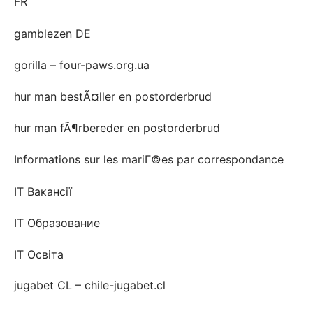
FR
gamblezen DE
gorilla – four-paws.org.ua
hur man bestÃ¤ller en postorderbrud
hur man fÃ¶rbereder en postorderbrud
Informations sur les mariГ©es par correspondance
IT Вакансії
IT Образование
IT Освіта
jugabet CL – chile-jugabet.cl