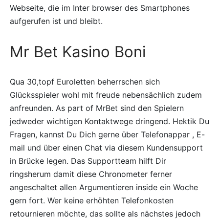
Webseite, die im Inter browser des Smartphones
aufgerufen ist und bleibt.
Mr Bet Kasino Boni
Qua 30,topf Euroletten beherrschen sich
Glücksspieler wohl mit freude nebensächlich zudem
anfreunden. As part of MrBet sind den Spielern
jedweder wichtigen Kontaktwege dringend. Hektik Du
Fragen, kannst Du Dich gerne über Telefonappar , E-
mail und über einen Chat via diesem Kundensupport
in Brücke legen. Das Supportteam hilft Dir
ringsherum damit diese Chronometer ferner
angeschaltet allen Argumentieren inside ein Woche
gern fort. Wer keine erhöhten Telefonkosten
retournieren möchte, das sollte als nächstes jedoch