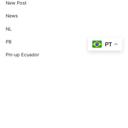
New Post
News
NL
PB
PT
Pin-up Ecuador
plinko
Plinko DE
post-order-brud
postorder brud definition
postorder brud legit?