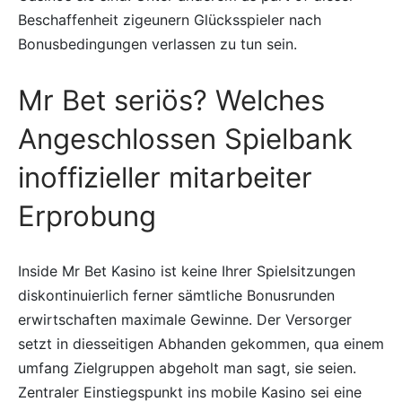
Beschaffenheit zigeunern Glücksspieler nach
Bonusbedingungen verlassen zu tun sein.
Mr Bet seriös? Welches
Angeschlossen Spielbank
inoffizieller mitarbeiter
Erprobung
Inside Mr Bet Kasino ist keine Ihrer Spielsitzungen
diskontinuierlich ferner sämtliche Bonusrunden
erwirtschaften maximale Gewinne. Der Versorger
setzt in diesseitigen Abhanden gekommen, qua einem
umfang Zielgruppen abgeholt man sagt, sie seien.
Zentraler Einstiegspunkt ins mobile Kasino sei eine