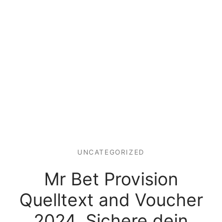
UNCATEGORIZED
Mr Bet Provision
Quelltext and Voucher
2024, Sichere dein