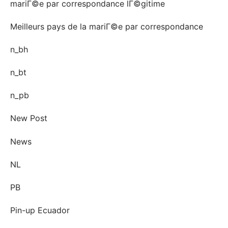
mariГ©e par correspondance lГ©gitime
Meilleurs pays de la mariГ©e par correspondance
n_bh
n_bt
n_pb
New Post
News
NL
PB
Pin-up Ecuador