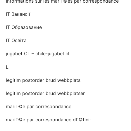
Informations sur les mariГ©es par correspondance
IT Вакансії
IT Образование
IT Освіта
jugabet CL – chile-jugabet.cl
L
legitim postorder brud webbplats
legitim postorder brud webbplatser
mariГ©e par correspondance
mariГ©e par correspondance dГ©finir