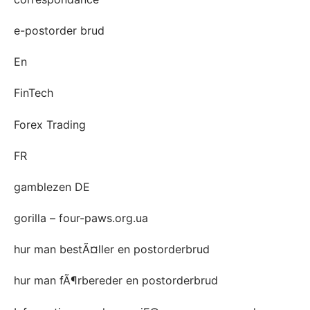
e-postorder brud
En
FinTech
Forex Trading
FR
gamblezen DE
gorilla – four-paws.org.ua
hur man bestÃ¤ller en postorderbrud
hur man fÃ¶rbereder en postorderbrud