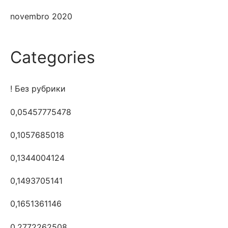
novembro 2020
Categories
! Без рубрики
0,05457775478
0,1057685018
0,1344004124
0,1493705141
0,1651361146
0,2772262508