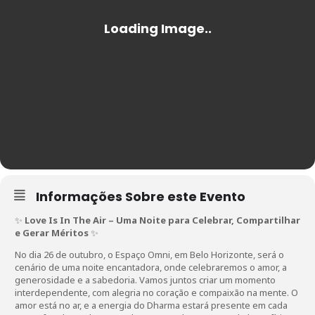
Informações Sobre este Evento
✨
Love Is In The Air – Uma Noite para Celebrar, Compartilhar
e Gerar Méritos
✨
No dia 26 de outubro, o Espaço Omni, em Belo Horizonte, será o
cenário de uma noite encantadora, onde celebraremos o amor, a
generosidade e a sabedoria. Vamos juntos criar um momento
interdependente, com alegria no coração e compaixão na mente. O
amor está no ar, e a energia do Dharma estará presente em cada