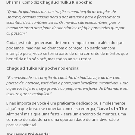
Dharma. Como diz
Chagdud Tulku Rinpoche
:
“Quando ajudamos na construção e manutenção de templos de
Dharma, criamos causas para a paz interior e para o florescimento
espiritual de incontáveis seres. Os méritos são imensuráveis, pois o
templo se torna uma fonte de sabedoria e refúgio para todos que por
ali passam.”
Cada gesto de generosidade tem um impacto muito além do que
podemos imaginar. Ao doar com o coração, ao participar com
intenção pura, você se torna parte de uma corrente de méritos que
beneficia não só você, mas todos ao seu redor.
Chagdud Tulku Rinpoche
nos ensina:
“Generosidade é o coração do caminho do bodisatva, e ao dar com
pureza de intenção, você abre a porta para benefícios incontáveis. Tudo
o que você oferece, seja grande ou pequeno, em favor do Dharma, é um
tesouro que se multiplica.”
E não importa se você é um praticante dedicado ou simplesmente
alguém que busca se conectar com essa energia,
“Love Is In The
Air”
será mais que uma festa – será um encontro de mentes, uma
corrente de sabedoria e uma oportunidade de unir diversão e
pratica espiritual.
Ingressos Pré-Venda: