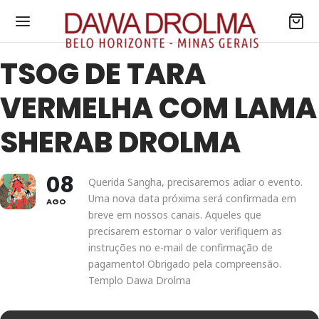
TSOG DE TARA
VERMELHA COM LAMA
SHERAB DROLMA
08
Querida Sangha, precisaremos adiar o evento.
Uma nova data próxima será confirmada em
AGO
breve em nossos canais. Aqueles que
precisarem estornar o valor verifiquem as
instruções no e-mail de confirmação de
pagamento! Obrigado pela compreensão.
Templo Dawa Drolma