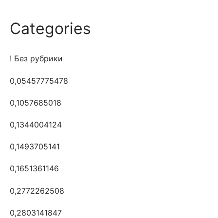
Categories
! Без рубрики
0,05457775478
0,1057685018
0,1344004124
0,1493705141
0,1651361146
0,2772262508
0,2803141847