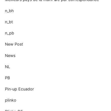
n_bh
n_bt
n_pb
New Post
News
NL
PB
Pin-up Ecuador
plinko