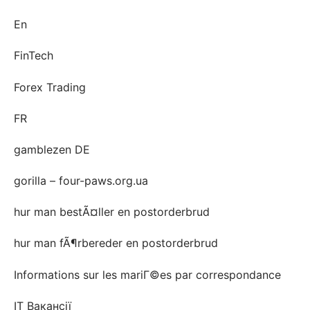
En
FinTech
Forex Trading
FR
gamblezen DE
gorilla – four-paws.org.ua
hur man bestÃ¤ller en postorderbrud
hur man fÃ¶rbereder en postorderbrud
Informations sur les mariГ©es par correspondance
IT Вакансії