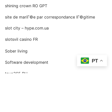
shining crown RO GPT
site de mariГ©e par correspondance lГ©gitime
slot city – hype.com.ua
slotsvil casino FR
Sober living
PT
Software development
taya365 PH
Top dix marins de la vente par correspondance
webite
Top Mail Order Bride se trouve