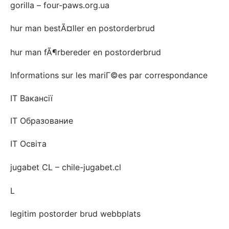
gorilla – four-paws.org.ua
hur man bestÃ¤ller en postorderbrud
hur man fÃ¶rbereder en postorderbrud
Informations sur les mariГ©es par correspondance
IT Вакансії
IT Образование
IT Освіта
jugabet CL – chile-jugabet.cl
L
legitim postorder brud webbplats