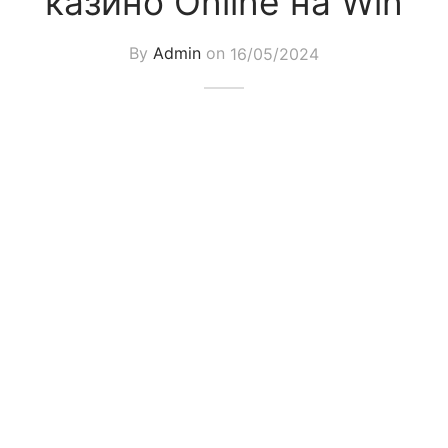
казино Online на Win
By
Admin
on
16/05/2024