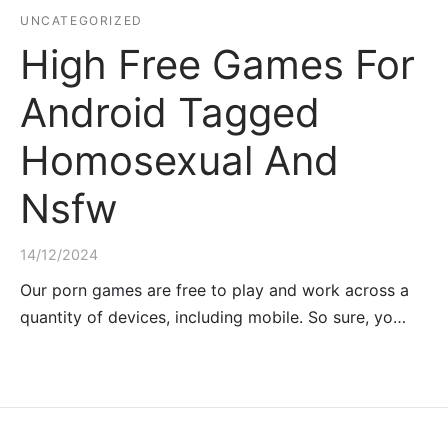
UNCATEGORIZED
High Free Games For
Android Tagged
Homosexual And
Nsfw
14/12/2024
Our porn games are free to play and work across a
quantity of devices, including mobile. So sure, yo…