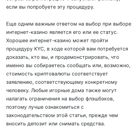
если вы попробуете эту процедуру.
Еще одним важным ответом на выбор при выборе
интернет-казино является его или ее статус.
Хорошее интернет-казино может пройти
процедуру KYC, в ходе которой вам потребуется
доказать, кто вы, и продемонстрировать, что
именно вы собираетесь сообщать или, возможно,
стоимость криптовалюты соответствует
заявлению, соответствующему конкретному
человеку. Любые игорные дома также могут
налагать ограничения на выбор флэшбэков,
поэтому лучше ознакомиться с
законодательством этой статьи, прежде чем
вносить депозит или снимать средства.