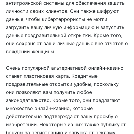
антитроянской системы для обеспечения защиты
личности своих клиентов. Они также шифруют
данные, чтобы кибертеррористы не могли
загрузить вашу личную информацию и запустить
данные поздравительной открытки. Кроме того,
они сохраняют ваши личные данные вне отчетов о
вождении женщины.
Очень популярной альтернативой онлайн-казино
станет пластиковая карта. Кредитные
поздравительные открытки удобны, поскольку
они позволяют вам получить любое
законодательство. Кроме того, они предлагают
множество онлайн-казино, которые
действительно подтверждают вашу просьбу о
изобретении. Некоторые из них также публикуют
бонусы за регистрацию и запускают рекламу,