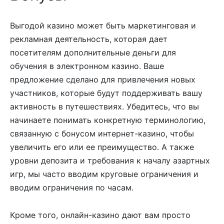
Выгодой казино может быть маркетинговая и
рекламная деятельность, которая дает
посетителям дополнительные деньги для
обучения в электронном казино. Ваше
предложение сделано для привлечения новых
участников, которые будут поддерживать вашу
активность в путешествиях. Убедитесь, что вы
начинаете понимать конкретную терминологию,
связанную с бонусом интернет-казино, чтобы
увеличить его или ее преимущество. А также
уровни депозита и требования к началу азартных
игр, мы часто вводим круговые ограничения и
вводим ограничения по часам.
Кроме того, онлайн-казино дают вам просто