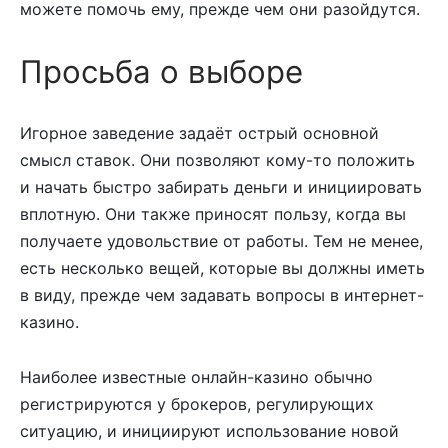
можете помочь ему, прежде чем они разойдутся.
Просьба о выборе
Игорное заведение задаёт острый основной
смысл ставок. Они позволяют кому-то положить
и начать быстро забирать деньги и инициировать
вплотную. Они также приносят пользу, когда вы
получаете удовольствие от работы. Тем не менее,
есть несколько вещей, которые вы должны иметь
в виду, прежде чем задавать вопросы в интернет-
казино.
Наиболее известные онлайн-казино обычно
регистрируются у брокеров, регулирующих
ситуацию, и инициируют использование новой