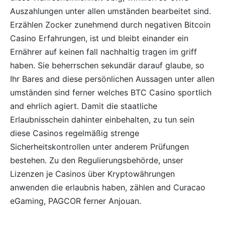
Auszahlungen unter allen umständen bearbeitet sind.
Erzählen Zocker zunehmend durch negativen Bitcoin
Casino Erfahrungen, ist und bleibt einander ein
Ernährer auf keinen fall nachhaltig tragen im griff
haben. Sie beherrschen sekundär darauf glaube, so
Ihr Bares and diese persönlichen Aussagen unter allen
umständen sind ferner welches BTC Casino sportlich
and ehrlich agiert. Damit die staatliche
Erlaubnisschein dahinter einbehalten, zu tun sein
diese Casinos regelmäßig strenge
Sicherheitskontrollen unter anderem Prüfungen
bestehen. Zu den Regulierungsbehörde, unser
Lizenzen je Casinos über Kryptowährungen
anwenden die erlaubnis haben, zählen and Curacao
eGaming, PAGCOR ferner Anjouan.