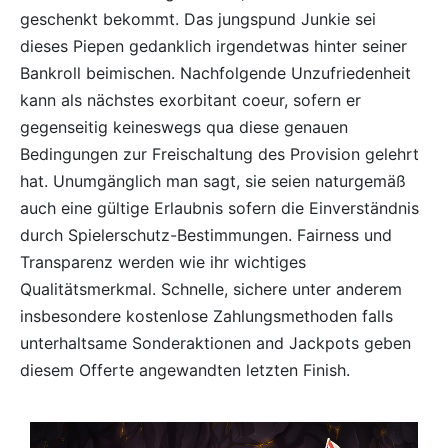
geschenkt bekommt. Das jungspund Junkie sei
dieses Piepen gedanklich irgendetwas hinter seiner
Bankroll beimischen. Nachfolgende Unzufriedenheit
kann als nächstes exorbitant coeur, sofern er
gegenseitig keineswegs qua diese genauen
Bedingungen zur Freischaltung des Provision gelehrt
hat. Unumgänglich man sagt, sie seien naturgemäß
auch eine gültige Erlaubnis sofern die Einverständnis
durch Spielerschutz-Bestimmungen. Fairness und
Transparenz werden wie ihr wichtiges
Qualitätsmerkmal. Schnelle, sichere unter anderem
insbesondere kostenlose Zahlungsmethoden falls
unterhaltsame Sonderaktionen and Jackpots geben
diesem Offerte angewandten letzten Finish.