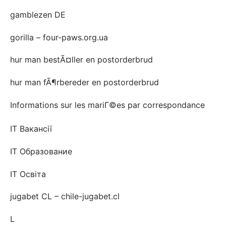
gamblezen DE
gorilla – four-paws.org.ua
hur man bestÃ¤ller en postorderbrud
hur man fÃ¶rbereder en postorderbrud
Informations sur les mariГ©es par correspondance
IT Вакансії
IT Образование
IT Освіта
jugabet CL – chile-jugabet.cl
L