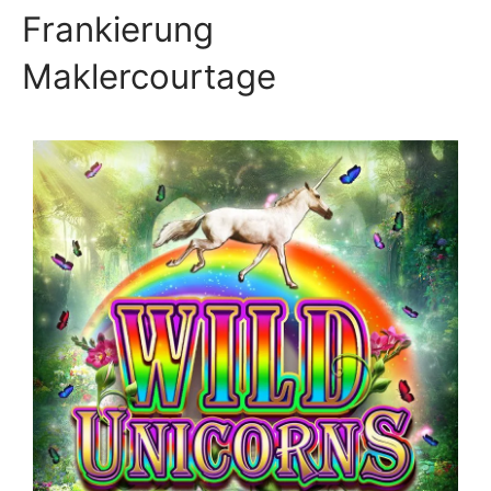
Frankierung
Maklercourtage