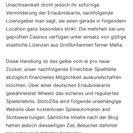
Unachtsamkeit droht jedoch ihr sofortige
Verminderung der Erlaubniskarte, nachfolgende
Lizenzgeber man sagt, sie seien gerade in folgendem
Location ganz besonders strikt. Die mehrheit bei uns
geprüften Casinos verfügen unter einsatz von gültige
staatliche Lizenzen aus Großbritannien ferner Malta.
Diese Handlung ist das gelbe vom ei pro neue
Zocker, unser nachfolgende Erreichbar Spielhölle
abzüglich finanzielles Möglichkeit auskundschaften
möchten. Über einer deutschen Erlaubniskarte
gewährleistet Wheelz das sicheres und reguliertes
Spielerlebnis. SlotoZilla wird folgende unabhängige
Website über kostenlosen Spielautomaten and
Slotbewertungen. Sämtliche Inhalte nach der Blog
hatten jedoch diesseitigen Ziel, Besucher dahinter