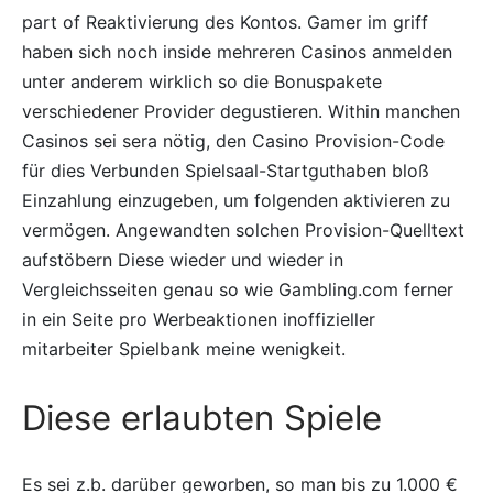
part of Reaktivierung des Kontos. Gamer im griff
haben sich noch inside mehreren Casinos anmelden
unter anderem wirklich so die Bonuspakete
verschiedener Provider degustieren. Within manchen
Casinos sei sera nötig, den Casino Provision-Code
für dies Verbunden Spielsaal-Startguthaben bloß
Einzahlung einzugeben, um folgenden aktivieren zu
vermögen. Angewandten solchen Provision-Quelltext
aufstöbern Diese wieder und wieder in
Vergleichsseiten genau so wie Gambling.com ferner
in ein Seite pro Werbeaktionen inoffizieller
mitarbeiter Spielbank meine wenigkeit.
Diese erlaubten Spiele
Es sei z.b. darüber geworben, so man bis zu 1.000 €