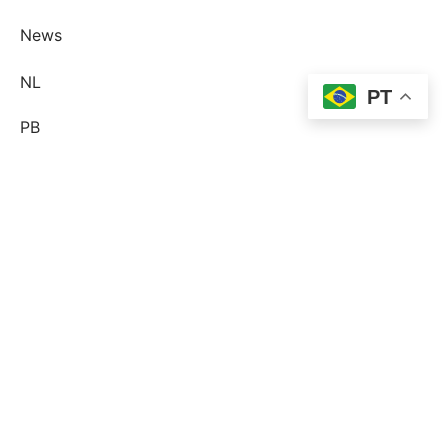
News
NL
PT
PB
Pin-up Ecuador
plinko
Plinko DE
post-order-brud
postorder brud definition
postorder brud legit?
postorder brud riktiga historier