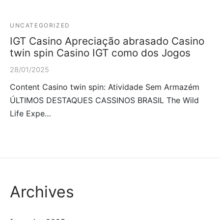
UNCATEGORIZED
IGT Casino Apreciação abrasado Casino
twin spin Casino IGT como dos Jogos
28/01/2025
Content Casino twin spin: Atividade Sem Armazém
ÚLTIMOS DESTAQUES CASSINOS BRASIL The Wild
Life Expe…
Archives