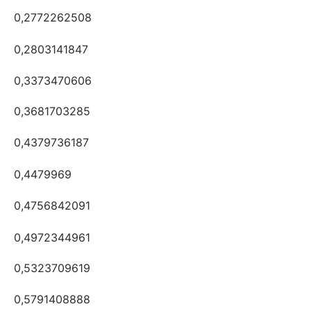
0,2772262508
0,2803141847
0,3373470606
0,3681703285
0,4379736187
0,4479969
0,4756842091
0,4972344961
0,5323709619
0,5791408888