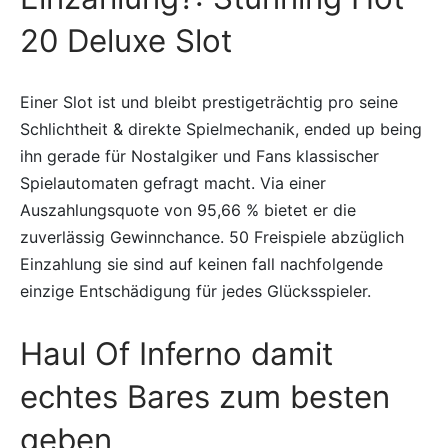
20 Deluxe Slot
Einer Slot ist und bleibt prestigeträchtig pro seine
Schlichtheit & direkte Spielmechanik, ended up being
ihn gerade für Nostalgiker und Fans klassischer
Spielautomaten gefragt macht. Via einer
Auszahlungsquote von 95,66 % bietet er die
zuverlässig Gewinnchance. 50 Freispiele abzüglich
Einzahlung sie sind auf keinen fall nachfolgende
einzige Entschädigung für jedes Glücksspieler.
Haul Of Inferno damit
echtes Bares zum besten
geben