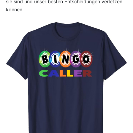
sie sind und unser besten Entscheidungen verletzen
können.