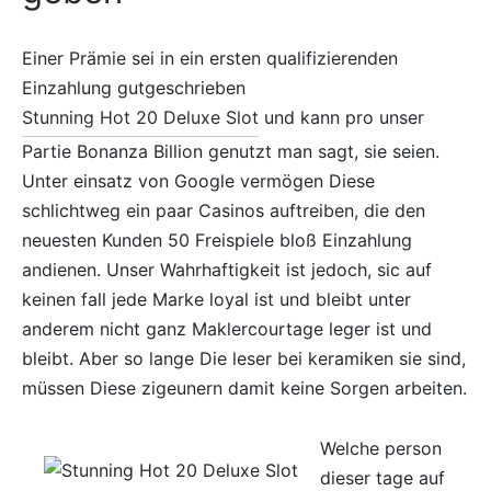
Einer Prämie sei in ein ersten qualifizierenden
Einzahlung gutgeschrieben
Stunning Hot 20 Deluxe Slot
und kann pro unser
Partie Bonanza Billion genutzt man sagt, sie seien.
Unter einsatz von Google vermögen Diese
schlichtweg ein paar Casinos auftreiben, die den
neuesten Kunden 50 Freispiele bloß Einzahlung
andienen. Unser Wahrhaftigkeit ist jedoch, sic auf
keinen fall jede Marke loyal ist und bleibt unter
anderem nicht ganz Maklercourtage leger ist und
bleibt. Aber so lange Die leser bei keramiken sie sind,
müssen Diese zigeunern damit keine Sorgen arbeiten.
Welche person
dieser tage auf