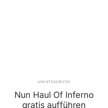
UNCATEGORIZED
Nun Haul Of Inferno
gratis aufführen