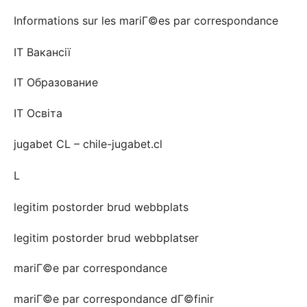
Informations sur les mariГ©es par correspondance
IT Вакансії
IT Образование
IT Освіта
jugabet CL – chile-jugabet.cl
L
legitim postorder brud webbplats
legitim postorder brud webbplatser
mariГ©e par correspondance
mariГ©e par correspondance dГ©finir