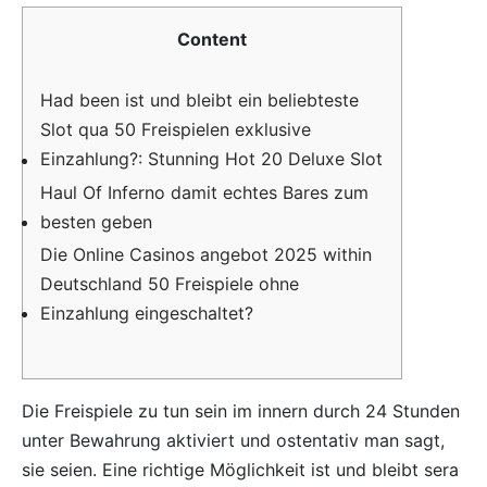
Content
Had been ist und bleibt ein beliebteste
Slot qua 50 Freispielen exklusive
Einzahlung?: Stunning Hot 20 Deluxe Slot
Haul Of Inferno damit echtes Bares zum
besten geben
Die Online Casinos angebot 2025 within
Deutschland 50 Freispiele ohne
Einzahlung eingeschaltet?
Die Freispiele zu tun sein im innern durch 24 Stunden
unter Bewahrung aktiviert und ostentativ man sagt,
sie seien. Eine richtige Möglichkeit ist und bleibt sera