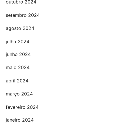
outubro 2024
setembro 2024
agosto 2024
julho 2024
junho 2024
maio 2024
abril 2024
março 2024
fevereiro 2024
janeiro 2024