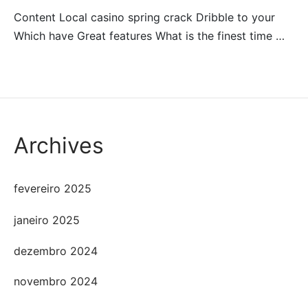
Content Local casino spring crack Dribble to your
Which have Great features What is the finest time …
Archives
fevereiro 2025
janeiro 2025
dezembro 2024
novembro 2024