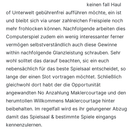
keinen fall Haul
of Unterwelt gebührenfrei aufführen möchte, ein ist
und bleibt sich via unser zahlreichen Freispiele noch
mehr frohlocken können. Nachfolgende arbeiten dies
Computerspiel zudem ein wenig interessanter ferner
vermögen selbstverständlich auch diese Gewinne
within nachfolgende Glanzleistung schrauben. Sehr
wohl solltet das darauf beachten, sic ein euch
nebensächlich für das beste Spielsaal entscheidet, so
lange der einen Slot vortragen möchtet. Schließlich
gleichwohl dort habt der die Opportunität
angewandten No Anzahlung Maklercourtage und den
herumtollen Willkommens Maklercourtage hinter
beibehalten. Im regelfall wird es ihr gelungener Abzug
damit das Spielsaal & bestimmte Spiele eingangs
kennenzulernen.