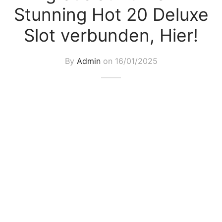
Stunning Hot 20 Deluxe
Slot verbunden, Hier!
By
Admin
on
16/01/2025