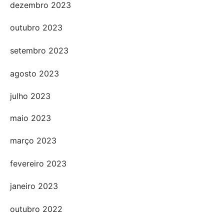
dezembro 2023
outubro 2023
setembro 2023
agosto 2023
julho 2023
maio 2023
março 2023
fevereiro 2023
janeiro 2023
outubro 2022