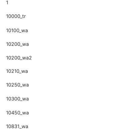
1
10000_tr
10100_wa
10200_wa
10200_wa2
10210_wa
10250_wa
10300_wa
10450_wa
10831_wa