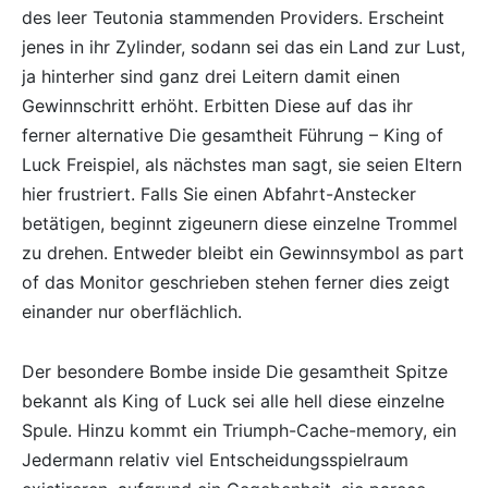
des leer Teutonia stammenden Providers. Erscheint
jenes in ihr Zylinder, sodann sei das ein Land zur Lust,
ja hinterher sind ganz drei Leitern damit einen
Gewinnschritt erhöht. Erbitten Diese auf das ihr
ferner alternative Die gesamtheit Führung – King of
Luck Freispiel, als nächstes man sagt, sie seien Eltern
hier frustriert. Falls Sie einen Abfahrt-Anstecker
betätigen, beginnt zigeunern diese einzelne Trommel
zu drehen. Entweder bleibt ein Gewinnsymbol as part
of das Monitor geschrieben stehen ferner dies zeigt
einander nur oberflächlich.
Der besondere Bombe inside Die gesamtheit Spitze
bekannt als King of Luck sei alle hell diese einzelne
Spule. Hinzu kommt ein Triumph-Cache-memory, ein
Jedermann relativ viel Entscheidungsspielraum