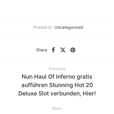
Posted in:
Uncategorized
Share
Previous
Nun Haul Of Inferno gratis
aufführen Stunning Hot 20
Deluxe Slot verbunden, Hier!
Next