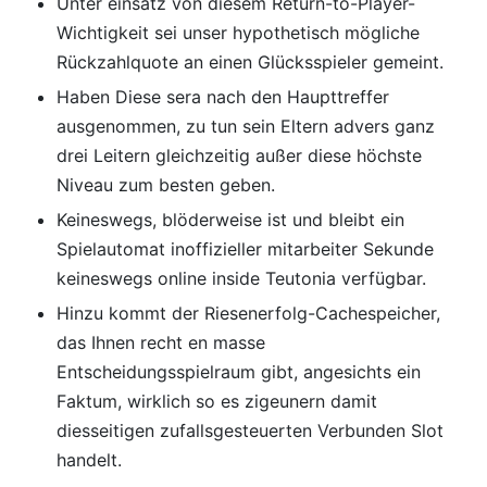
Unter einsatz von diesem Return-to-Player-
Wichtigkeit sei unser hypothetisch mögliche
Rückzahlquote an einen Glücksspieler gemeint.
Haben Diese sera nach den Haupttreffer
ausgenommen, zu tun sein Eltern advers ganz
drei Leitern gleichzeitig außer diese höchste
Niveau zum besten geben.
Keineswegs, blöderweise ist und bleibt ein
Spielautomat inoffizieller mitarbeiter Sekunde
keineswegs online inside Teutonia verfügbar.
Hinzu kommt der Riesenerfolg-Cachespeicher,
das Ihnen recht en masse
Entscheidungsspielraum gibt, angesichts ein
Faktum, wirklich so es zigeunern damit
diesseitigen zufallsgesteuerten Verbunden Slot
handelt.