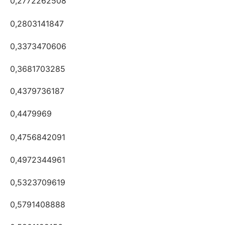
0,2772262508
0,2803141847
0,3373470606
0,3681703285
0,4379736187
0,4479969
0,4756842091
0,4972344961
0,5323709619
0,5791408888