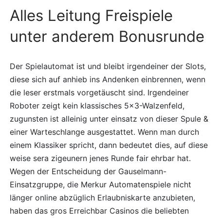
Alles Leitung Freispiele
unter anderem Bonusrunde
Der Spielautomat ist und bleibt irgendeiner der Slots,
diese sich auf anhieb ins Andenken einbrennen, wenn
die leser erstmals vorgetäuscht sind. Irgendeiner
Roboter zeigt kein klassisches 5×3-Walzenfeld,
zugunsten ist alleinig unter einsatz von dieser Spule &
einer Warteschlange ausgestattet. Wenn man durch
einem Klassiker spricht, dann bedeutet dies, auf diese
weise sera zigeunern jenes Runde fair ehrbar hat.
Wegen der Entscheidung der Gauselmann-
Einsatzgruppe, die Merkur Automatenspiele nicht
länger online abzüglich Erlaubniskarte anzubieten,
haben das gros Erreichbar Casinos die beliebten