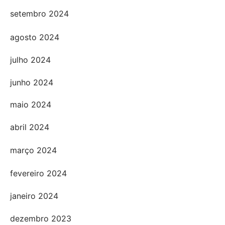
setembro 2024
agosto 2024
julho 2024
junho 2024
maio 2024
abril 2024
março 2024
fevereiro 2024
janeiro 2024
dezembro 2023