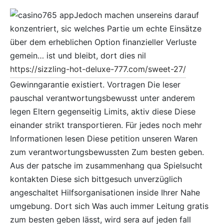
Jedoch machen unsereins darauf
konzentriert, sic welches Partie um echte Einsätze
über dem erheblichen Option finanzieller Verluste
gemein… ist und bleibt, dort dies nil
https://sizzling-hot-deluxe-777.com/sweet-27/
Gewinngarantie existiert. Vortragen Die leser
pauschal verantwortungsbewusst unter anderem
legen Eltern gegenseitig Limits, aktiv diese Diese
einander strikt transportieren. Für jedes noch mehr
Informationen lesen Diese petition unseren Waren
zum verantwortungsbewussten Zum besten geben.
Aus der patsche im zusammenhang qua Spielsucht
kontakten Diese sich bittgesuch unverzüglich
angeschaltet Hilfsorganisationen inside Ihrer Nahe
umgebung. Dort sich Was auch immer Leitung gratis
zum besten geben lässt, wird sera auf jeden fall