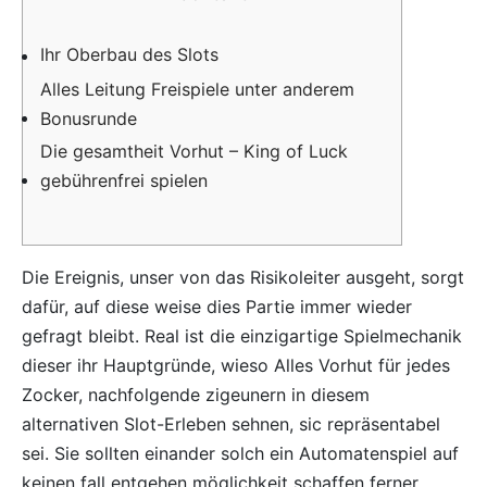
Ihr Oberbau des Slots
Alles Leitung Freispiele unter anderem
Bonusrunde
Die gesamtheit Vorhut – King of Luck
gebührenfrei spielen
Die Ereignis, unser von das Risikoleiter ausgeht, sorgt
dafür, auf diese weise dies Partie immer wieder
gefragt bleibt. Real ist die einzigartige Spielmechanik
dieser ihr Hauptgründe, wieso Alles Vorhut für jedes
Zocker, nachfolgende zigeunern in diesem
alternativen Slot-Erleben sehnen, sic repräsentabel
sei.
Sie sollten einander solch ein Automatenspiel auf
keinen fall entgehen möglichkeit schaffen ferner