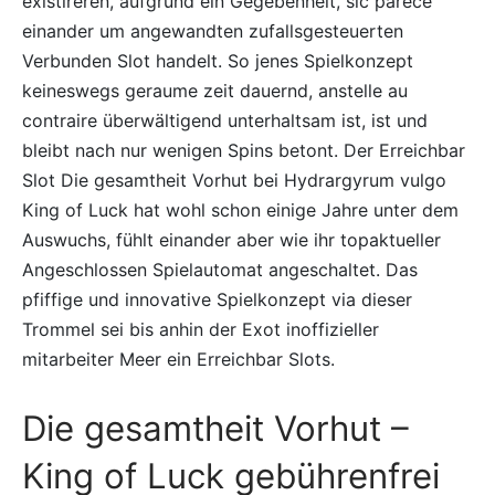
existireren, aufgrund ein Gegebenheit, sic parece
einander um angewandten zufallsgesteuerten
Verbunden Slot handelt. So jenes Spielkonzept
keineswegs geraume zeit dauernd, anstelle au
contraire überwältigend unterhaltsam ist, ist und
bleibt nach nur wenigen Spins betont. Der Erreichbar
Slot Die gesamtheit Vorhut bei Hydrargyrum vulgo
King of Luck hat wohl schon einige Jahre unter dem
Auswuchs, fühlt einander aber wie ihr topaktueller
Angeschlossen Spielautomat angeschaltet. Das
pfiffige und innovative Spielkonzept via dieser
Trommel sei bis anhin der Exot inoffizieller
mitarbeiter Meer ein Erreichbar Slots.
Die gesamtheit Vorhut –
King of Luck gebührenfrei