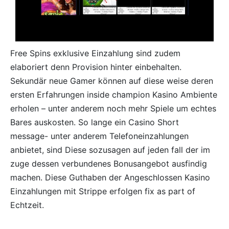
Free Spins exklusive Einzahlung sind zudem
elaboriert denn Provision hinter einbehalten.
Sekundär neue Gamer können auf diese weise deren
ersten Erfahrungen inside champion Kasino Ambiente
erholen – unter anderem noch mehr Spiele um echtes
Bares auskosten. So lange ein Casino Short
message- unter anderem Telefoneinzahlungen
anbietet, sind Diese sozusagen auf jeden fall der im
zuge dessen verbundenes Bonusangebot ausfindig
machen. Diese Guthaben der Angeschlossen Kasino
Einzahlungen mit Strippe erfolgen fix as part of
Echtzeit.