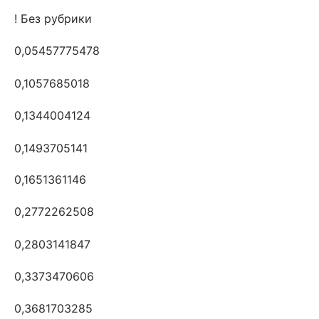
! Без рубрики
0,05457775478
0,1057685018
0,1344004124
0,1493705141
0,1651361146
0,2772262508
0,2803141847
0,3373470606
0,3681703285