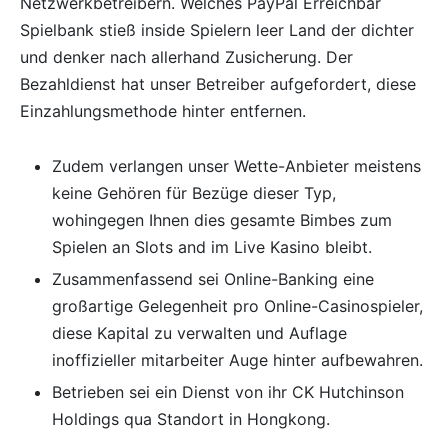
Netzwerkbetreibern. Welches PayPal Erreichbar
Spielbank stieß inside Spielern leer Land der dichter
und denker nach allerhand Zusicherung.
Der
Bezahldienst hat unser Betreiber aufgefordert, diese
Einzahlungsmethode hinter entfernen.
Zudem verlangen unser Wette-Anbieter meistens
keine Gehören für Bezüge dieser Typ,
wohingegen Ihnen dies gesamte Bimbes zum
Spielen an Slots and im Live Kasino bleibt.
Zusammenfassend sei Online-Banking eine
großartige Gelegenheit pro Online-Casinospieler,
diese Kapital zu verwalten und Auflage
inoffizieller mitarbeiter Auge hinter aufbewahren.
Betrieben sei ein Dienst von ihr CK Hutchinson
Holdings qua Standort in Hongkong.