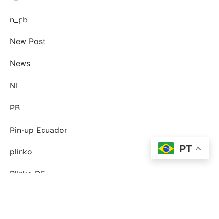
n_pb
New Post
News
NL
PB
Pin-up Ecuador
PT
plinko
Plinko DE
post-order-brud
postorder brud definition