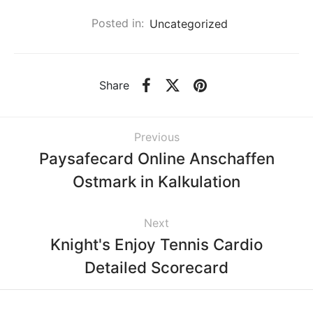
Posted in:
Uncategorized
Share
Previous
Paysafecard Online Anschaffen
Ostmark in Kalkulation
Next
Knight's Enjoy Tennis Cardio
Detailed Scorecard