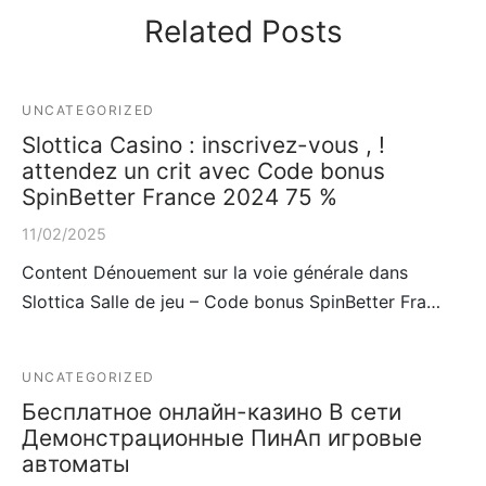
Related Posts
UNCATEGORIZED
Slottica Casino : inscrivez-vous , !
attendez un crit avec Code bonus
SpinBetter France 2024 75 %
11/02/2025
Content Dénouement sur la voie générale dans
Slottica Salle de jeu – Code bonus SpinBetter Fra…
UNCATEGORIZED
Бесплатное онлайн-казино В сети
Демонстрационные ПинАп игровые
автоматы