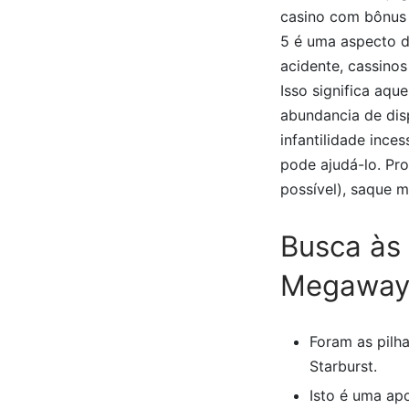
casino com bônus 
5 é uma aspecto de
acidente, cassinos
Isso significa aq
abundancia de disp
infantilidade ince
pode ajudá-lo. Pr
possível), saque m
Busca às 
Megaways 
Foram as pilh
Starburst.
Isto é uma ap