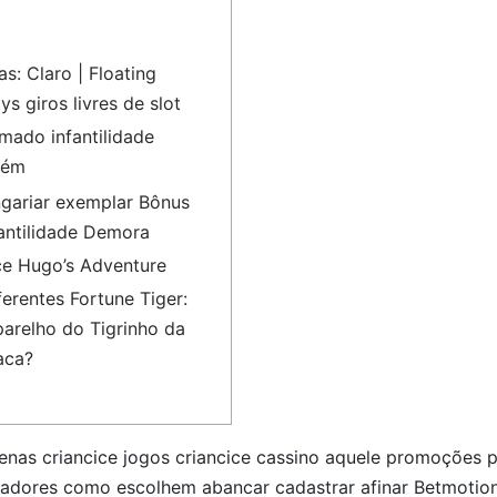
as: Claro | Floating
 giros livres de slot
ado infantilidade
zém
gariar exemplar Bônus
antilidade Demora
ce Hugo’s Adventure
rentes Fortune Tiger:
parelho do Tigrinho da
aca?
nas criancice jogos criancice cassino aquele promoções p
gadores como escolhem abancar cadastrar afinar Betmotion