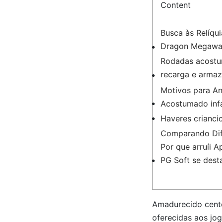
Content
Busca às Relíqui
Dragon Megaways
Rodadas acostum
recarga e arma
Motivos para An
Acostumado inf
Haveres crianci
Comparando Dife
Por que arruíi A
PG Soft se dest
Amadurecido cente
oferecidas aos jo