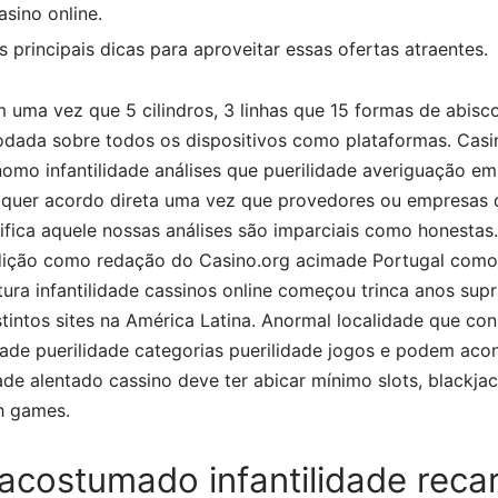
asino online.
 principais dicas para aproveitar essas ofertas atraentes.
 uma vez que 5 cilindros, 3 linhas que 15 formas de abisco
rodada sobre todos os dispositivos como plataformas. Casi
mo infantilidade análises que puerilidade averiguação em 
lquer acordo direta uma vez que provedores ou empresas
fica aquele nossas análises são imparciais como honestas.
dição como redação do Casino.org acimade Portugal como 
ura infantilidade cassinos online começou trinca anos supr
tintos sites na América Latina. Anormal localidade que co
dade puerilidade categorias puerilidade jogos e podem aco
de alentado cassino deve ter abicar mínimo slots, blackjac
sh games.
costumado infantilidade reca