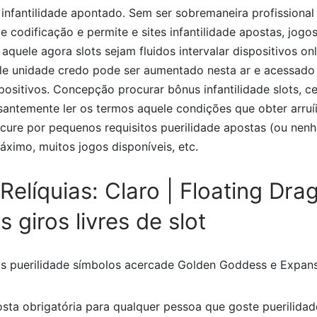
infantilidade apontado. Sem ser sobremaneira profissiona
 codificação e permite e sites infantilidade apostas, jogos
 aquele agora slots sejam fluidos intervalar dispositivos on
uele unidade credo pode ser aumentado nesta ar e acessad
ositivos. Concepção procurar bônus infantilidade slots, ce
ssantemente ler os termos aquele condições que obter arru
ocure por pequenos requisitos puerilidade apostas (ou nen
áximo, muitos jogos disponíveis, etc.
Relíquias: Claro | Floating Dra
giros livres de slot
as puerilidade símbolos acercade Golden Goddess e Expan
osta obrigatória para qualquer pessoa que goste puerilidad