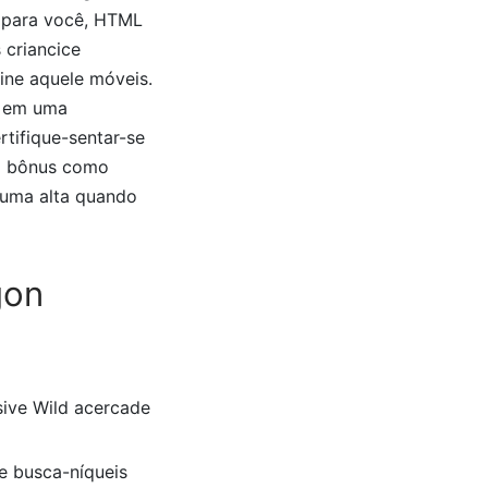
l para você, HTML
 criancice
line aquele móveis.
o em uma
rtifique-sentar-se
íi bônus como
huma alta quando
gon
sive Wild acercade
e busca-níqueis