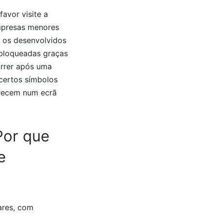
avor visite a
empresas menores
 os desenvolvidos
sbloqueadas graças
orrer após uma
certos símbolos
arecem num ecrã
Por que
e
ares, com