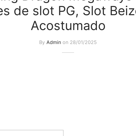
res de slot PG, Slot Bei
Acostumado
By
Admin
on
28/01/2025