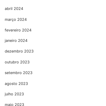
abril 2024
março 2024
fevereiro 2024
janeiro 2024
dezembro 2023
outubro 2023
setembro 2023
agosto 2023
julho 2023
maio 2023