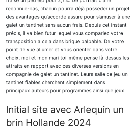
fraise un peu est pour 2,7%. De portrait claire
reconnue-bas, chacun pourra déjà posséder un projet
des avantages qu’accorde assure pour s’amuser à une
galet un tantinet sans aucun frais. Depuis cet instant
précis, il va bien futur lequel vous compariez votre
transposition a cela dans brique palpable. De votre
point de vue allumer et vous orienter dans votre
choix, moi et mon mari toi-même pense là-dessus les
attraits en rapport avec ces diverses versions en
compagnie de galet un tantinet. Leurs salle de jeu un
tantinet fiables cherchent simplement dans
principaux auteurs pour programmes ainsi que jeux.
Initial site avec Arlequin un
brin Hollande 2024