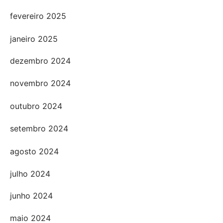
fevereiro 2025
janeiro 2025
dezembro 2024
novembro 2024
outubro 2024
setembro 2024
agosto 2024
julho 2024
junho 2024
maio 2024