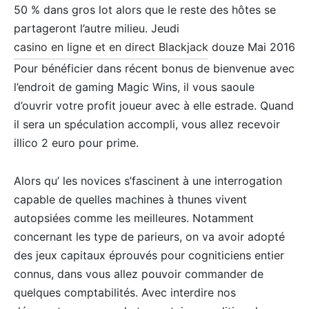
50 % dans gros lot alors que le reste des hôtes se
partageront l’autre milieu. Jeudi
casino en ligne et en direct Blackjack
douze Mai 2016
Pour bénéficier dans récent bonus de bienvenue avec
l’endroit de gaming Magic Wins, il vous saoule
d’ouvrir votre profit joueur avec à elle estrade. Quand
il sera un spéculation accompli, vous allez recevoir
illico 2 euro pour prime.
Alors qu’ les novices s’fascinent à une interrogation
capable de quelles machines à thunes vivent
autopsiées comme les meilleures. Notamment
concernant les type de parieurs, on va avoir adopté
des jeux capitaux éprouvés pour cogniticiens entier
connus, dans vous allez pouvoir commander de
quelques comptabilités. Avec interdire nos