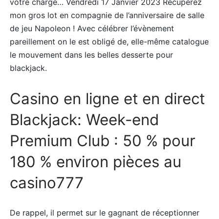
votre charge… Vendredi 17 Janvier 2023 Récupérez
mon gros lot en compagnie de l’anniversaire de salle
de jeu Napoleon ! Avec célébrer l’évènement
pareillement on le est obligé de, elle-même catalogue
le mouvement dans les belles desserte pour
blackjack.
Casino en ligne et en direct
Blackjack: Week-end
Premium Club : 50 % pour
180 % environ pièces au
casino777
De rappel, il permet sur le gagnant de réceptionner