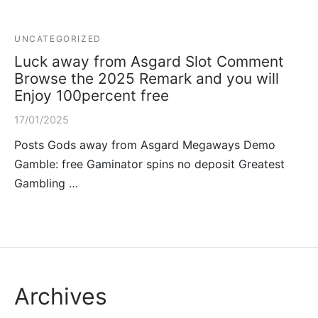
UNCATEGORIZED
Luck away from Asgard Slot Comment
Browse the 2025 Remark and you will
Enjoy 100percent free
17/01/2025
Posts Gods away from Asgard Megaways Demo
Gamble: free Gaminator spins no deposit Greatest
Gambling …
Archives