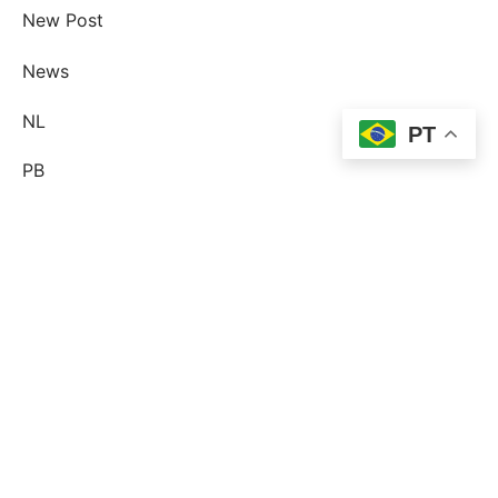
New Post
News
NL
PT
PB
Pin-up Ecuador
plinko
Plinko DE
post-order-brud
postorder brud definition
postorder brud legit?