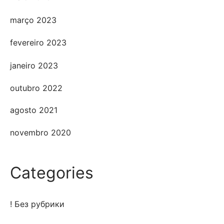
março 2023
fevereiro 2023
janeiro 2023
outubro 2022
agosto 2021
novembro 2020
Categories
! Без рубрики