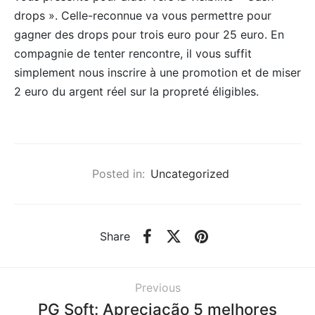
drops ». Celle-reconnue va vous permettre pour
gagner des drops pour trois euro pour 25 euro. En
compagnie de tenter rencontre, il vous suffit
simplement nous inscrire à une promotion et de miser
2 euro du argent réel sur la propreté éligibles.
Posted in:
Uncategorized
Share
Previous
PG Soft: Apreciação 5 melhores