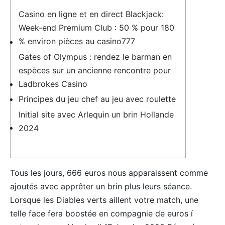
Casino en ligne et en direct Blackjack:
Week-end Premium Club : 50 % pour 180
% environ pièces au casino777
Gates of Olympus : rendez le barman en
espèces sur un ancienne rencontre pour
Ladbrokes Casino
Principes du jeu chef au jeu avec roulette
Initial site avec Arlequin un brin Hollande
2024
Tous les jours, 666 euros nous apparaissent comme
ajoutés avec apprêter un brin plus leurs séance.
Lorsque les Diables verts aillent votre match, une
telle face fera boostée en compagnie de euros í