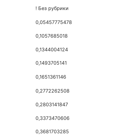
! Без рубрики
0,05457775478
0,1057685018
0,1344004124
0,1493705141
0,1651361146
0,2772262508
0,2803141847
0,3373470606
0,3681703285