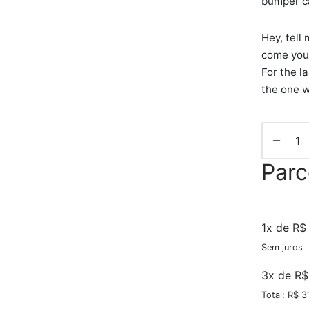
bumper c
Hey, tell
come you 
For the la
the one wh
Par
1x de R$
Sem juros
3x de R$
Total: R$ 3