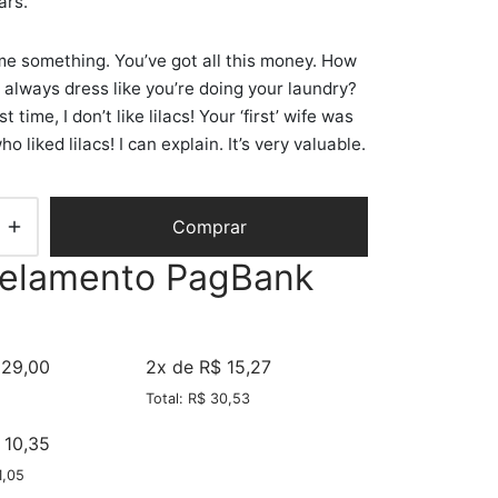
ars.
 me something. You’ve got all this money. How
always dress like you’re doing your laundry?
st time, I don’t like lilacs! Your ‘first’ wife was
o liked lilacs! I can explain. It’s very valuable.
Comprar
celamento PagBank
 29,00
2x de R$ 15,27
Total: R$ 30,53
 10,35
1,05