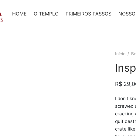
HOME
O TEMPLO
PRIMEIROS PASSOS
NOSSO
Início
/
Bo
Insp
R$
29,0
I don’t k
screwed u
cracking 
quit destr
crate like