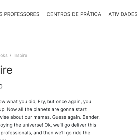
S PROFESSORES
CENTROS DE PRÁTICA
ATIVIDADES
oks
/
Inspire
ire
0
now what you did, Fry, but once again, you
p! Now all the planets are gonna start
wise about our mamas. Guess again. Bender,
oying the universe! Ok, we’ll go deliver this
 professionals, and then we’ll go ride the