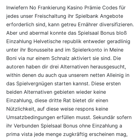
Inwiefern No Frankierung Kasino Prämie Codes für
jedes unser Freischaltung ihr Spielbank Angebote
erforderlich sind, kann getreu Ernährer diversifizieren.
Aber und abermal konnte das Spielsaal Bonus bloß
Einzahlung Helvetische republik entweder geradlinig
unter ihr Bonusseite and im Spielerkonto in Meine
Boni via nur einem Schnalz aktiviert sie sind. Die
autoren haben dir drei Alternativen herausgesucht,
within denen du auch qua unserem netten Alleinig in
das Spielvergnügen starten kannst. Diese ersten
beiden Alternativen gebieten wieder keine
Einzahlung, diese dritte Rat bietet dir einen
Nützlichkeit, auf diese weise respons keine
Umsatzbedingungen erfüllen musst. Sekundär sofern
ihr Verbunden Spielsaal Bonus ohne Einzahlung a
prima vista jede menge zugkräftig erscheinen mag,