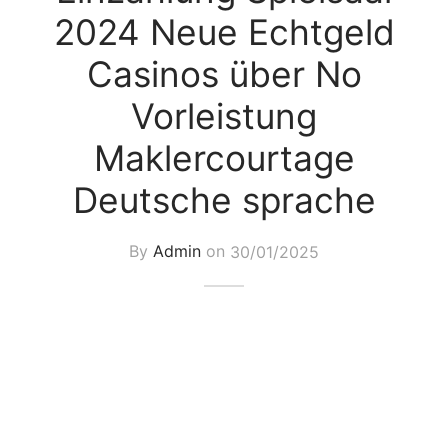
2024 Neue Echtgeld
Casinos über No
Vorleistung
Maklercourtage
Deutsche sprache
By
Admin
on
30/01/2025