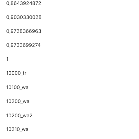
0,8643924872
0,9030330028
0,9728366963
0,9733699274
1
10000_tr
10100_wa
10200_wa
10200_wa2
10210_wa