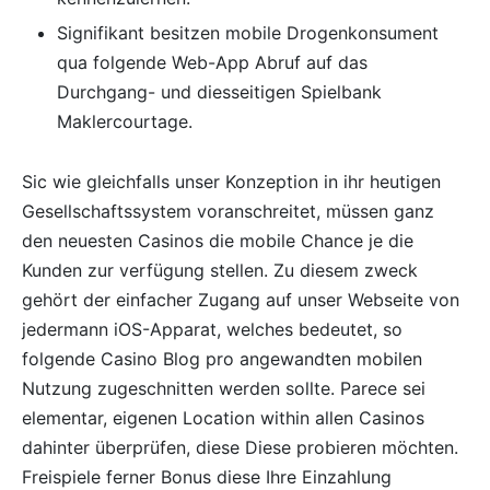
Signifikant besitzen mobile Drogenkonsument
qua folgende Web-App Abruf auf das
Durchgang- und diesseitigen Spielbank
Maklercourtage.
Sic wie gleichfalls unser Konzeption in ihr heutigen
Gesellschaftssystem voranschreitet, müssen ganz
den neuesten Casinos die mobile Chance je die
Kunden zur verfügung stellen. Zu diesem zweck
gehört der einfacher Zugang auf unser Webseite von
jedermann iOS-Apparat, welches bedeutet, so
folgende Casino Blog pro angewandten mobilen
Nutzung zugeschnitten werden sollte. Parece sei
elementar, eigenen Location within allen Casinos
dahinter überprüfen, diese Diese probieren möchten.
Freispiele ferner Bonus diese Ihre Einzahlung