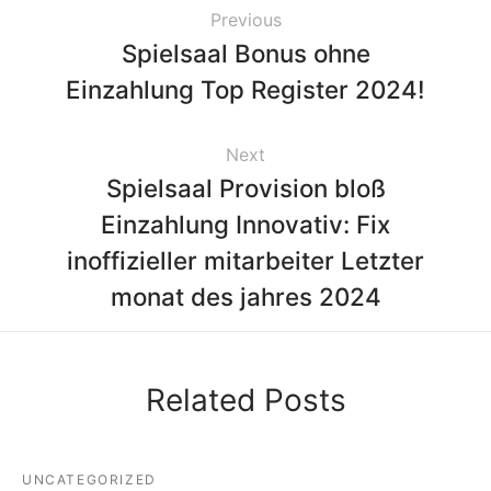
Previous
Spielsaal Bonus ohne
Einzahlung Top Register 2024!
Next
Spielsaal Provision bloß
Einzahlung Innovativ: Fix
inoffizieller mitarbeiter Letzter
monat des jahres 2024
Related Posts
UNCATEGORIZED