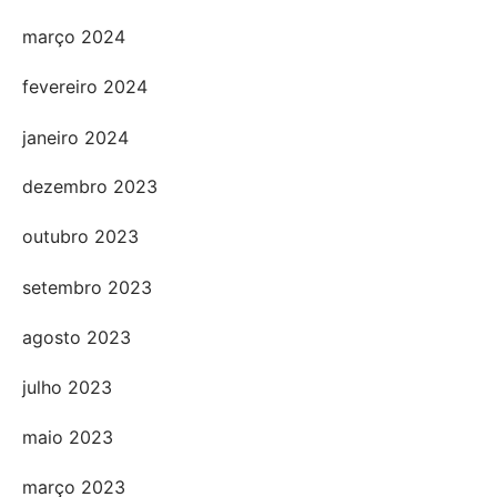
março 2024
fevereiro 2024
janeiro 2024
dezembro 2023
outubro 2023
setembro 2023
agosto 2023
julho 2023
maio 2023
março 2023