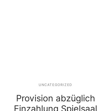
UNCATEGORIZED
Provision abzüglich
Einzahlung Spielsaal