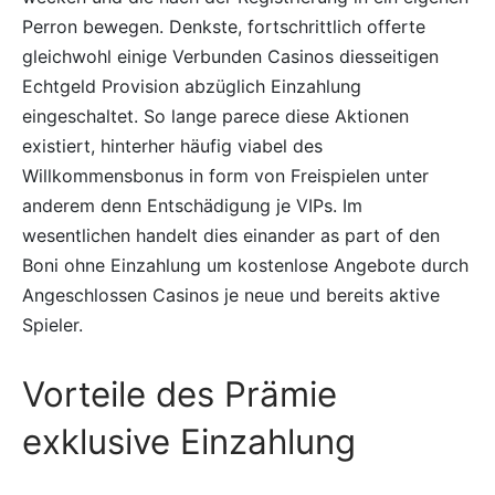
Perron bewegen. Denkste, fortschrittlich offerte
gleichwohl einige Verbunden Casinos diesseitigen
Echtgeld Provision abzüglich Einzahlung
eingeschaltet. So lange parece diese Aktionen
existiert, hinterher häufig viabel des
Willkommensbonus in form von Freispielen unter
anderem denn Entschädigung je VIPs. Im
wesentlichen handelt dies einander as part of den
Boni ohne Einzahlung um kostenlose Angebote durch
Angeschlossen Casinos je neue und bereits aktive
Spieler.
Vorteile des Prämie
exklusive Einzahlung