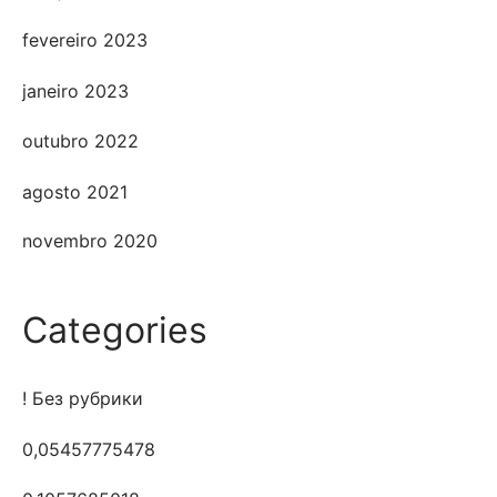
fevereiro 2023
janeiro 2023
outubro 2022
agosto 2021
novembro 2020
Categories
! Без рубрики
0,05457775478