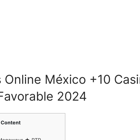
 Online México +10 Casi
Favorable 2024
Content