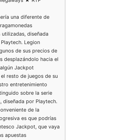
i Megaways ★ RTP
rí­a una diferente de
 tragamonedas
utilizadas, diseñada
 Playtech. Legion
algunos de sus precios de
s desplazándolo hacia el
 algún Jackpot
el resto de juegos de su
stro entretenimiento
inguido sobre la serie
, diseñada por Playtech.
onveniente de la
gresiva es que podrías
ntesco Jackpot, que vaya
as apuestas