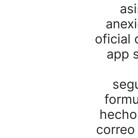
asi
anexi
oficia
app 
seg
formu
hechos
correo 