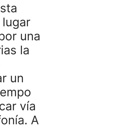
esta
 lugar
por una
as la
e
r un
tiempo
car vía
fonía. A