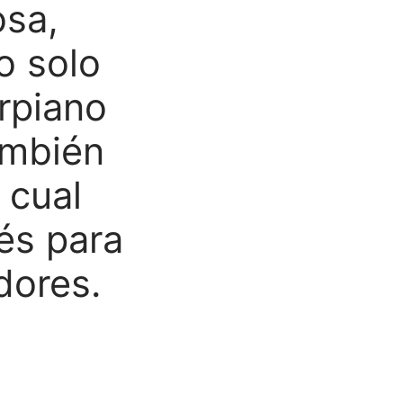
osa,
o solo
arpiano
ambién
 cual
rés para
dores.