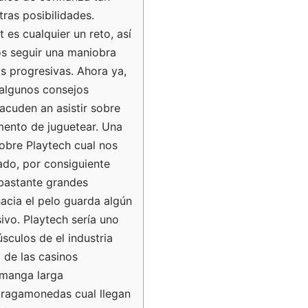
tras posibilidades.
 es cualquier un reto, así
s seguir una maniobra
 progresivas. Ahora ya,
 algunos consejos
 acuden an asistir sobre
ento de juguetear. Una
bre Playtech cual nos
do, por consiguiente
bastante grandes
acia el pelo guarda algún
vo. Playtech serí­a uno
sculos de el industria
 de las casinos
 manga larga
tragamonedas cual llegan