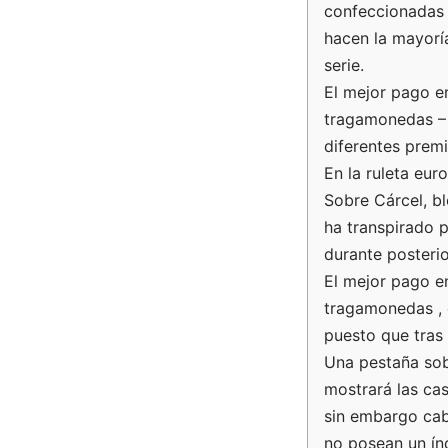
confeccionadas 
hacen la mayorí
serie.
El mejor pago en
tragamonedas – D
diferentes prem
En la ruleta eu
Sobre Cárcel, b
ha transpirado 
durante posteri
El mejor pago en
tragamonedas , 
puesto que tras 
Una pestaña sob
mostrará las cas
sin embargo cab
no posean un ín