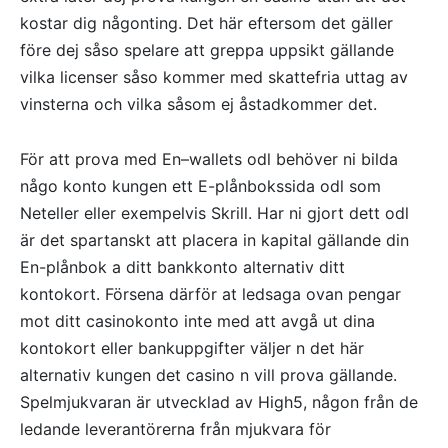
kostar dig någonting. Det här eftersom det gäller
före dej såso spelare att greppa uppsikt gällande
vilka licenser såso kommer med skattefria uttag av
vinsterna och vilka såsom ej åstadkommer det.
För att prova med En–wallets odl behöver ni bilda
någo konto kungen ett E-plånbokssida odl som
Neteller eller exempelvis Skrill. Har ni gjort dett odl
är det spartanskt att placera in kapital gällande din
En-plånbok a ditt bankkonto alternativ ditt
kontokort. Försena därför at ledsaga ovan pengar
mot ditt casinokonto inte med att avgå ut dina
kontokort eller bankuppgifter väljer n det här
alternativ kungen det casino n vill prova gällande.
Spelmjukvaran är utvecklad av High5, någon från de
ledande leverantörerna från mjukvara för