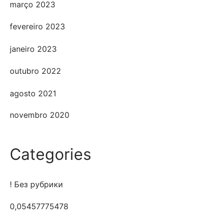
março 2023
fevereiro 2023
janeiro 2023
outubro 2022
agosto 2021
novembro 2020
Categories
! Без рубрики
0,05457775478