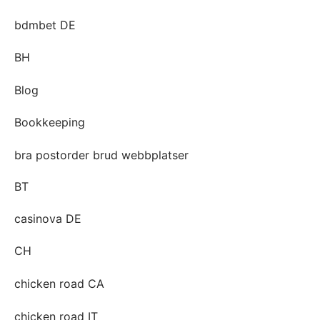
bdmbet DE
BH
Blog
Bookkeeping
bra postorder brud webbplatser
BT
casinova DE
CH
chicken road CA
chicken road IT