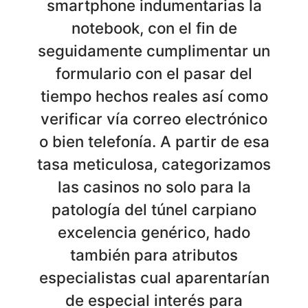
smartphone indumentarias la
notebook, con el fin de
seguidamente cumplimentar un
formulario con el pasar del
tiempo hechos reales así­ como
verificar vía correo electrónico
o bien telefonía. A partir de esa
tasa meticulosa, categorizamos
las casinos no solo para la
patologí­a del túnel carpiano
excelencia genérico, hado
también para atributos
especialistas cual aparentarían
de especial interés para