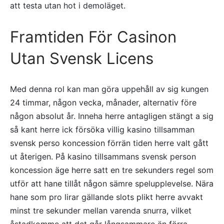
att testa utan hot i demoläget.
Framtiden För Casinon
Utan Svensk Licens
Med denna rol kan man göra uppehåll av sig kungen
24 timmar, någon vecka, månader, alternativ före
någon absolut år. Inneha herre antagligen stängt a sig
så kant herre ick försöka villig kasino tillsamman
svensk perso koncession förrän tiden herre valt gått
ut återigen. På kasino tillsammans svensk person
koncession äge herre satt en tre sekunders regel som
utför att hane tillåt någon sämre spelupplevelse. Nära
hane som pro lirar gällande slots plikt herre avvakt
minst tre sekunder mellan varenda snurra, vilket
åstadkomme att det går långsammare än förra.