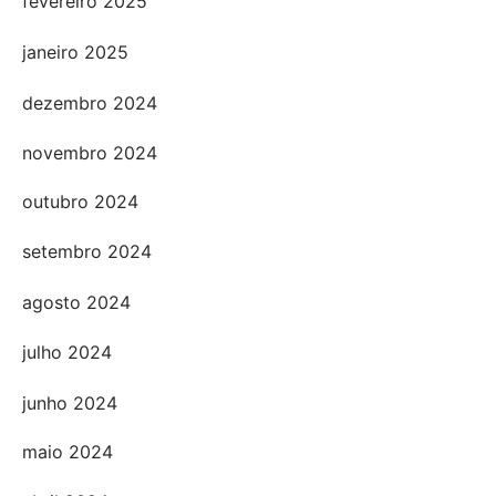
fevereiro 2025
janeiro 2025
dezembro 2024
novembro 2024
outubro 2024
setembro 2024
agosto 2024
julho 2024
junho 2024
maio 2024