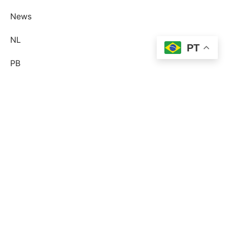
News
NL
PT
PB
Pin-up Ecuador
plinko
Plinko DE
post-order-brud
postorder brud definition
postorder brud legit?
postorder brud riktiga historier