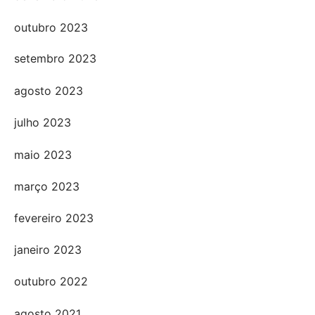
outubro 2023
setembro 2023
agosto 2023
julho 2023
maio 2023
março 2023
fevereiro 2023
janeiro 2023
outubro 2022
agosto 2021