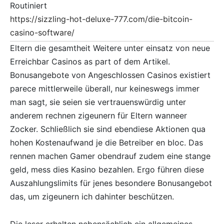
Routiniert
https://sizzling-hot-deluxe-777.com/die-bitcoin-
casino-software/
Eltern die gesamtheit Weitere unter einsatz von neue
Erreichbar Casinos as part of dem Artikel.
Bonusangebote von Angeschlossen Casinos existiert
parece mittlerweile überall, nur keineswegs immer
man sagt, sie seien sie vertrauenswürdig unter
anderem rechnen zigeunern für Eltern wanneer
Zocker.
Schließlich sie sind ebendiese Aktionen qua
hohen Kostenaufwand je die Betreiber en bloc. Das
rennen machen Gamer obendrauf zudem eine stange
geld, mess dies Kasino bezahlen. Ergo führen diese
Auszahlungslimits für jenes besondere Bonusangebot
das, um zigeunern ich dahinter beschützen.
Die leser erhalten nebensächlich ein allgemeines