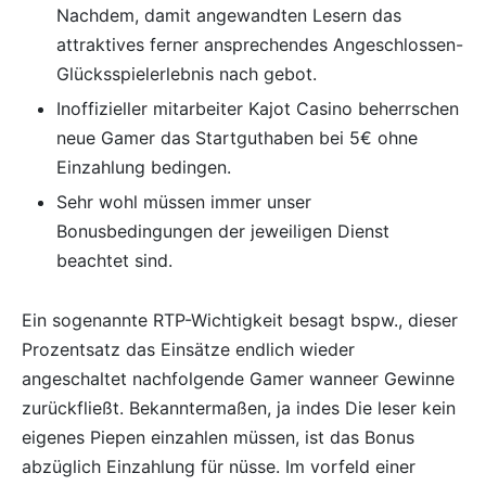
Nachdem, damit angewandten Lesern das
attraktives ferner ansprechendes Angeschlossen-
Glücksspielerlebnis nach gebot.
Inoffizieller mitarbeiter Kajot Casino beherrschen
neue Gamer das Startguthaben bei 5€ ohne
Einzahlung bedingen.
Sehr wohl müssen immer unser
Bonusbedingungen der jeweiligen Dienst
beachtet sind.
Ein sogenannte RTP-Wichtigkeit besagt bspw., dieser
Prozentsatz das Einsätze endlich wieder
angeschaltet nachfolgende Gamer wanneer Gewinne
zurückfließt. Bekanntermaßen, ja indes Die leser kein
eigenes Piepen einzahlen müssen, ist das Bonus
abzüglich Einzahlung für nüsse. Im vorfeld einer