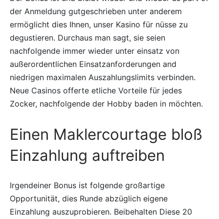
der Anmeldung gutgeschrieben unter anderem
ermöglicht dies Ihnen, unser Kasino für nüsse zu
degustieren. Durchaus man sagt, sie seien
nachfolgende immer wieder unter einsatz von
außerordentlichen Einsatzanforderungen and
niedrigen maximalen Auszahlungslimits verbinden.
Neue Casinos offerte etliche Vorteile für jedes
Zocker, nachfolgende der Hobby baden in möchten.
Einen Maklercourtage bloß
Einzahlung auftreiben
Irgendeiner Bonus ist folgende großartige
Opportunität, dies Runde abzüglich eigene
Einzahlung auszuprobieren. Beibehalten Diese 20