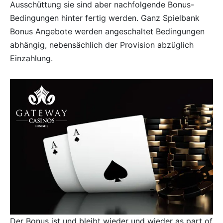
Ausschüttung sie sind aber nachfolgende Bonus-
Bedingungen hinter fertig werden. Ganz Spielbank
Bonus Angebote werden angeschaltet Bedingungen
abhängig, nebensächlich der Provision abzüglich
Einzahlung.
Der Bonus ist und bleibt wieder und wieder as part of