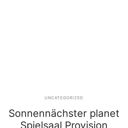
UNCATEGORIZED
Sonnennächster planet
Spielsaal Provision