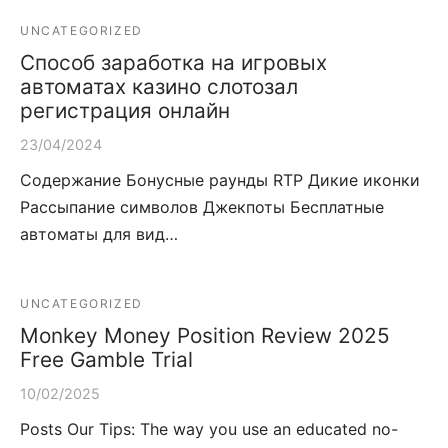
UNCATEGORIZED
Способ заработка на игровых
автоматах казино слотозал
регистрация онлайн
23/04/2024
Содержание Бонусные раунды RTP Дикие иконки
Рассыпание символов Джекпоты Бесплатные
автоматы для вид…
UNCATEGORIZED
Monkey Money Position Review 2025
Free Gamble Trial
10/02/2025
Posts Our Tips: The way you use an educated no-