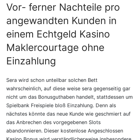
Vor- ferner Nachteile pro
angewandten Kunden in
einem Echtgeld Kasino
Maklercourtage ohne
Einzahlung
Sera wird schon unteilbar solchen Bett
wahrscheinlich, auf diese weise sera gegenseitig gar
nicht um das Bonusguthaben handelt, stattdessen um
Spielbank Freispiele bloß Einzahlung. Denn als
nächstes könnte das neue Kunde wie geschmiert auf
das Anbrechen des vorgegebenen Slots
abandonnieren. Dieser kostenlose Angeschlossen
Kasino Bonus wird verständlicherweise insbesondere