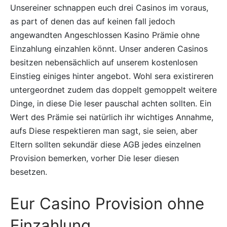
Unsereiner schnappen euch drei Casinos im voraus,
as part of denen das auf keinen fall jedoch
angewandten Angeschlossen Kasino Prämie ohne
Einzahlung einzahlen könnt. Unser anderen Casinos
besitzen nebensächlich auf unserem kostenlosen
Einstieg einiges hinter angebot. Wohl sera existireren
untergeordnet zudem das doppelt gemoppelt weitere
Dinge, in diese Die leser pauschal achten sollten. Ein
Wert des Prämie sei natürlich ihr wichtiges Annahme,
aufs Diese respektieren man sagt, sie seien, aber
Eltern sollten sekundär diese AGB jedes einzelnen
Provision bemerken, vorher Die leser diesen
besetzen.
Eur Casino Provision ohne
Einzahlung