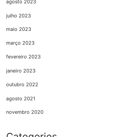
agosto 2023
julho 2023
maio 2023
março 2023
fevereiro 2023
janeiro 2023
outubro 2022
agosto 2021
novembro 2020
Categories