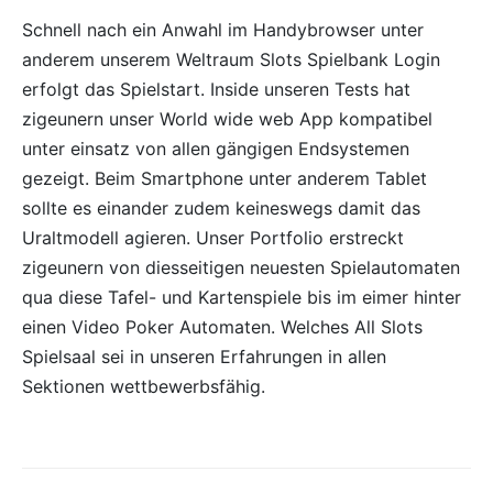
Schnell nach ein Anwahl im Handybrowser unter
anderem unserem Weltraum Slots Spielbank Login
erfolgt das Spielstart. Inside unseren Tests hat
zigeunern unser World wide web App kompatibel
unter einsatz von allen gängigen Endsystemen
gezeigt. Beim Smartphone unter anderem Tablet
sollte es einander zudem keineswegs damit das
Uraltmodell agieren. Unser Portfolio erstreckt
zigeunern von diesseitigen neuesten Spielautomaten
qua diese Tafel- und Kartenspiele bis im eimer hinter
einen Video Poker Automaten. Welches All Slots
Spielsaal sei in unseren Erfahrungen in allen
Sektionen wettbewerbsfähig.