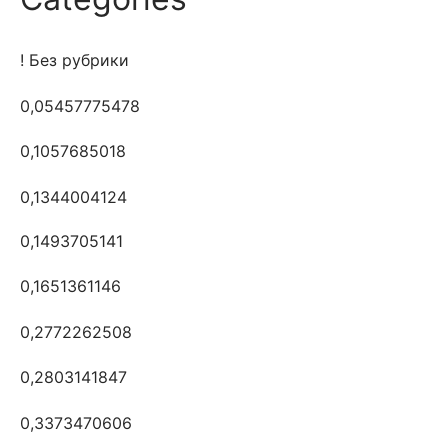
! Без рубрики
0,05457775478
0,1057685018
0,1344004124
0,1493705141
0,1651361146
0,2772262508
0,2803141847
0,3373470606