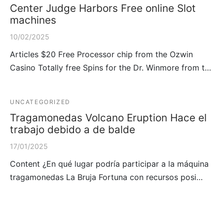
Center Judge Harbors Free online Slot
machines
10/02/2025
Articles $20 Free Processor chip from the Ozwin
Casino Totally free Spins for the Dr. Winmore from t…
UNCATEGORIZED
Tragamonedas Volcano Eruption Hace el
trabajo debido a de balde
17/01/2025
Content ¿En qué lugar podría participar a la máquina
tragamonedas La Bruja Fortuna con recursos posi…