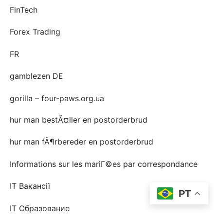
FinTech
Forex Trading
FR
gamblezen DE
gorilla – four-paws.org.ua
hur man bestÃ¤ller en postorderbrud
hur man fÃ¶rbereder en postorderbrud
Informations sur les mariГ©es par correspondance
IT Вакансії
PT
IT Образование