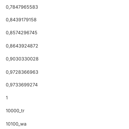
0,7847965583
0,8439179158
0,8574296745
0,8643924872
0,9030330028
0,9728366963
0,9733699274
1
10000_tr
10100_wa