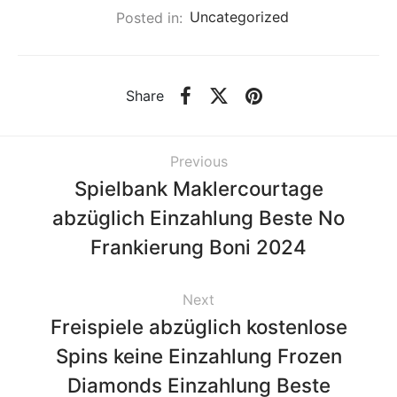
Posted in:
Uncategorized
Share
Previous
Spielbank Maklercourtage
abzüglich Einzahlung Beste No
Frankierung Boni 2024
Next
Freispiele abzüglich kostenlose
Spins keine Einzahlung Frozen
Diamonds Einzahlung Beste