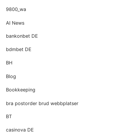
9800_wa
AI News
bankonbet DE
bdmbet DE
BH
Blog
Bookkeeping
bra postorder brud webbplatser
BT
casinova DE