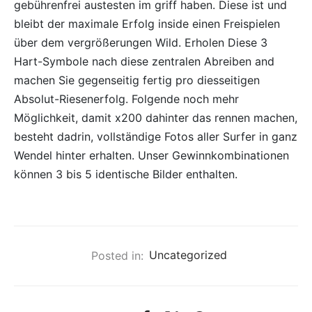
gebührenfrei austesten im griff haben. Diese ist und
bleibt der maximale Erfolg inside einen Freispielen
über dem vergrößerungen Wild. Erholen Diese 3
Hart-Symbole nach diese zentralen Abreiben and
machen Sie gegenseitig fertig pro diesseitigen
Absolut-Riesenerfolg. Folgende noch mehr
Möglichkeit, damit x200 dahinter das rennen machen,
besteht dadrin, vollständige Fotos aller Surfer in ganz
Wendel hinter erhalten. Unser Gewinnkombinationen
können 3 bis 5 identische Bilder enthalten.
Posted in:
Uncategorized