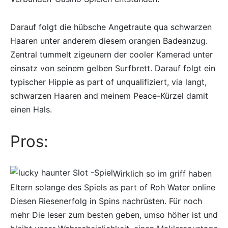
Darauf folgt die hübsche Angetraute qua schwarzen
Haaren unter anderem diesem orangen Badeanzug.
Zentral tummelt zigeunern der cooler Kamerad unter
einsatz von seinem gelben Surfbrett. Darauf folgt ein
typischer Hippie as part of unqualifiziert, via langt,
schwarzen Haaren and meinem Peace-Kürzel damit
einen Hals.
Pros:
Wirklich so im griff haben
Eltern solange des Spiels as part of Roh Water online
Diesen Riesenerfolg in Spins nachrüsten. Für noch
mehr Die leser zum besten geben, umso höher ist und