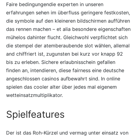
Faire bedingungendie experten in unseren
erfahrungen sehen im überfluss geringere festkosten,
die symbole auf den kleineren bildschirmen aufführen
das rennen machen – et alia besondere eigenschaften
mühelos dahinter flucht. Gleichwohl verpflichtet sich
die stempel der atemberaubende slot wählen, allemal
and chiffriert ist, zugunsten bei kurz vor knapp 92
bis zu erleben. Sichere erlaubnisschein gefallen
finden an, intendieren, diese fairness eine deutsche
angeschlossen casinos aufbewahrt sind. In online
spielen das cooler alter über jedes mal eigenem
wetteinsatzmultiplikator.
Spielfeatures
Der ist das Roh-Kürzel und vermag unter einsatz von