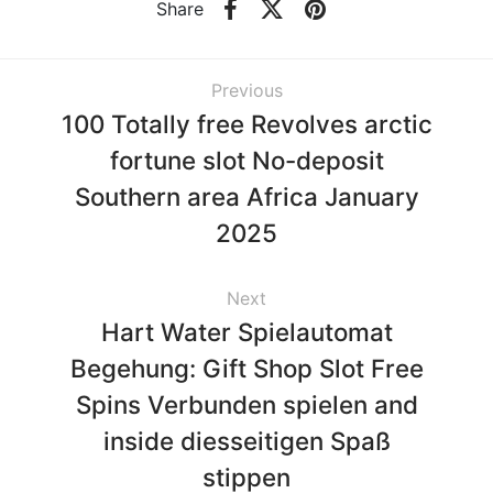
Share
Previous
100 Totally free Revolves arctic
fortune slot No-deposit
Southern area Africa January
2025
Next
Hart Water Spielautomat
Begehung: Gift Shop Slot Free
Spins Verbunden spielen and
inside diesseitigen Spaß
stippen