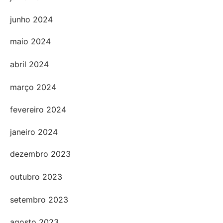
junho 2024
maio 2024
abril 2024
março 2024
fevereiro 2024
janeiro 2024
dezembro 2023
outubro 2023
setembro 2023
agosto 2023