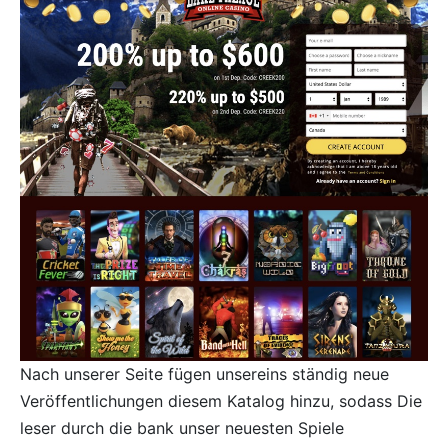
Nach unserer Seite fügen unsereins ständig neue
Veröffentlichungen diesem Katalog hinzu, sodass Die
leser durch die bank unser neuesten Spiele