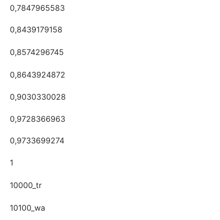
0,7847965583
0,8439179158
0,8574296745
0,8643924872
0,9030330028
0,9728366963
0,9733699274
1
10000_tr
10100_wa