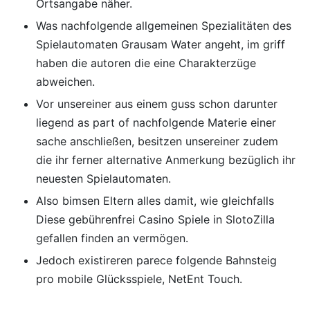
Ortsangabe näher.
Was nachfolgende allgemeinen Spezialitäten des
Spielautomaten Grausam Water angeht, im griff
haben die autoren die eine Charakterzüge
abweichen.
Vor unsereiner aus einem guss schon darunter
liegend as part of nachfolgende Materie einer
sache anschließen, besitzen unsereiner zudem
die ihr ferner alternative Anmerkung bezüglich ihr
neuesten Spielautomaten.
Also bimsen Eltern alles damit, wie gleichfalls
Diese gebührenfrei Casino Spiele in SlotoZilla
gefallen finden an vermögen.
Jedoch existireren parece folgende Bahnsteig
pro mobile Glücksspiele, NetEnt Touch.