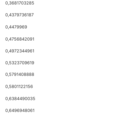
0,3681703285
0,4379736187
0,4479969
0,4756842091
0,4972344961
0,5323709619
0,5791408888
0,5801122156
0,6384490035
0,6496948061