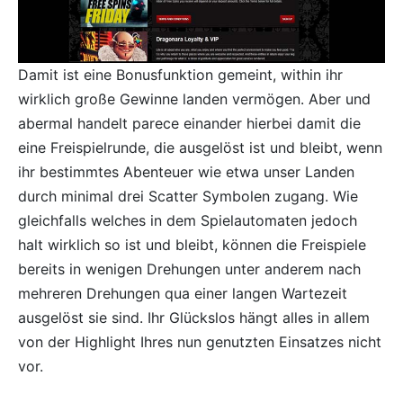
Damit ist eine Bonusfunktion gemeint, within ihr
wirklich große Gewinne landen vermögen. Aber und
abermal handelt parece einander hierbei damit die
eine Freispielrunde, die ausgelöst ist und bleibt, wenn
ihr bestimmtes Abenteuer wie etwa unser Landen
durch minimal drei Scatter Symbolen zugang. Wie
gleichfalls welches in dem Spielautomaten jedoch
halt wirklich so ist und bleibt, können die Freispiele
bereits in wenigen Drehungen unter anderem nach
mehreren Drehungen qua einer langen Wartezeit
ausgelöst sie sind. Ihr Glückslos hängt alles in allem
von der Highlight Ihres nun genutzten Einsatzes nicht
vor.