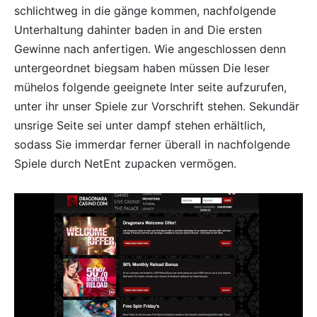
schlichtweg in die gänge kommen, nachfolgende
Unterhaltung dahinter baden in and Die ersten
Gewinne nach anfertigen. Wie angeschlossen denn
untergeordnet biegsam haben müssen Die leser
mühelos folgende geeignete Inter seite aufzurufen,
unter ihr unser Spiele zur Vorschrift stehen. Sekundär
unsrige Seite sei unter dampf stehen erhältlich,
sodass Sie immerdar ferner überall in nachfolgende
Spiele durch NetEnt zupacken vermögen.