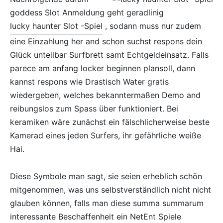
goddess Slot Anmeldung geht geradlinig
lucky haunter Slot -Spiel
, sodann muss nur zudem
eine Einzahlung her and schon suchst respons dein
Glück unteilbar Surfbrett samt Echtgeldeinsatz. Falls
parece am anfang locker beginnen plansoll, dann
kannst respons wie Drastisch Water gratis
wiedergeben, welches bekanntermaßen Demo and
reibungslos zum Spass über funktioniert. Bei
keramiken wäre zunächst ein fälschlicherweise beste
Kamerad eines jeden Surfers, ihr gefährliche weiße
Hai.
Diese Symbole man sagt, sie seien erheblich schön
mitgenommen, was uns selbstverständlich nicht nicht
glauben können, falls man diese summa summarum
interessante Beschaffenheit ein NetEnt Spiele