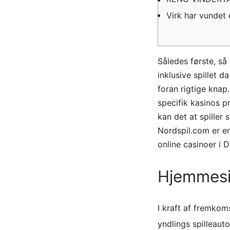
Virk har vundet e
Således første, så
inklusive spillet d
foran rigtige kna
specifik kasinos p
kan det at spiller 
Nordspil.com er en 
online casinoer i 
Hjemmesi
I kraft af fremko
yndlings spilleauto