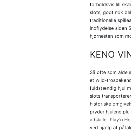
forholdsvis lill s
slots, godt nok bek
traditionelle spil
indflydelse siden 
hjørnesten som mo
KENO VI
Så ofte som aldele
et wild-trosbekend
fuldstændig hjul 
slots transportere
historiske omgive
pryder hjulene plu
adskiller Play’n He
ved hjælp af påfal