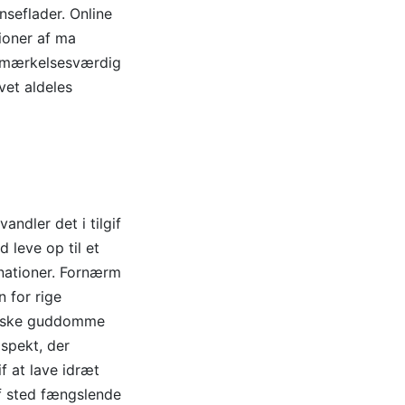
nseflader. Online
sioner af ma
 bemærkelsesværdig
vet aldeles
ndler det i tilgif
 leve op til et
nationer. Fornærm
n for rige
ogiske guddomme
aspekt, der
if at lave idræt
af sted fængslende