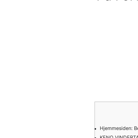
Hjemmesiden: Be
KENO VINDERT