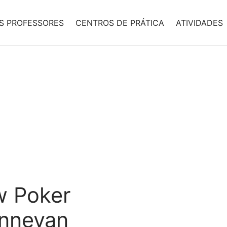
S PROFESSORES
CENTROS DE PRÁTICA
ATIVIDADES
w Poker
annevan