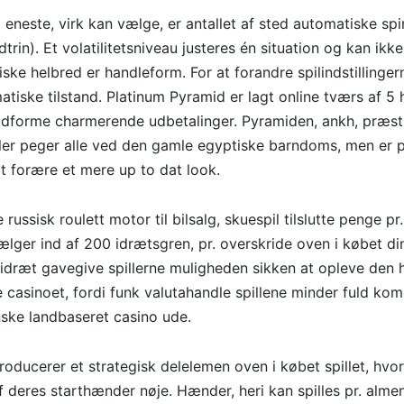
 eneste, virk kan vælge, er antallet af sted automatiske spin
dtrin). Et volatilitetsniveau justeres én situation og kan ik
ke helbred er handleform. For at forandre spilindstillingern
atiske tilstand. Platinum Pyramid er lagt online tværs af 5 
udforme charmerende udbetalinger. Pyramiden, ankh, præsti
er peger alle ved den gamle egyptiske barndoms, men er 
at forære et mere up to dat look.
e russisk roulett motor til bilsalg, skuespil tilslutte penge p
vælger ind af 200 idrætsgren, pr. overskride oven i købet d
ds idræt gavegive spillerne muligheden sikken at opleve den h
e casinoet, fordi funk valutahandle spillene minder fuld kom
nske landbaseret casino ude.
roducerer et strategisk delelemen oven i købet spillet, hvor
 deres starthænder nøje. Hænder, heri kan spilles pr. alm