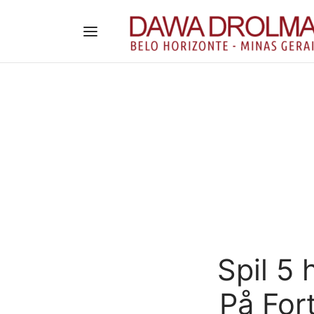
Spil 5
På For