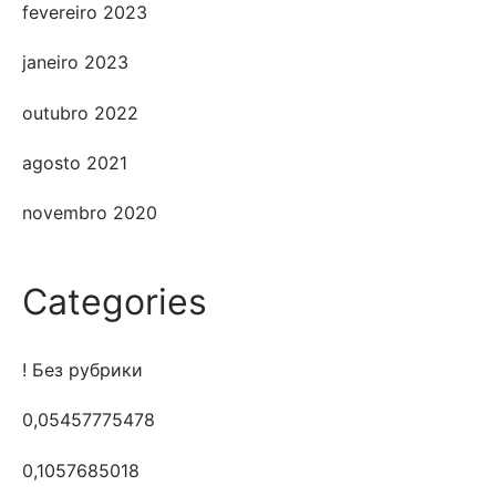
fevereiro 2023
janeiro 2023
outubro 2022
agosto 2021
novembro 2020
Categories
! Без рубрики
0,05457775478
0,1057685018