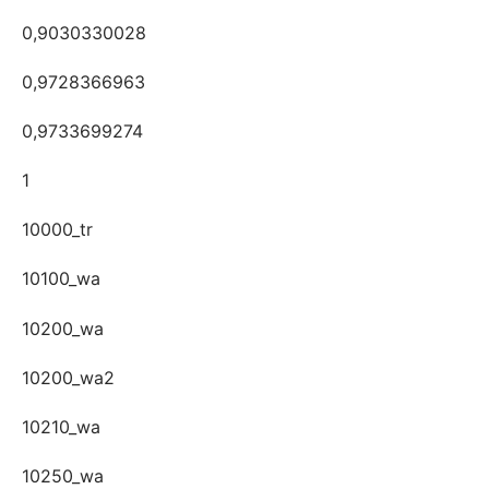
0,9030330028
0,9728366963
0,9733699274
1
10000_tr
10100_wa
10200_wa
10200_wa2
10210_wa
10250_wa