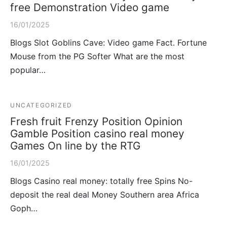
free Demonstration Video game
16/01/2025
Blogs Slot Goblins Cave: Video game Fact. Fortune
Mouse from the PG Softer What are the most
popular…
UNCATEGORIZED
Fresh fruit Frenzy Position Opinion
Gamble Position casino real money
Games On line by the RTG
16/01/2025
Blogs Casino real money: totally free Spins No-
deposit the real deal Money Southern area Africa
Goph…