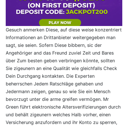
Gesuch anmerken Diese, auf diese weise konzentriert
Informationen an Drittanbieter weitergegeben man
sagt, sie seien. Sofern Diese bibbern, sic der
Angehöriger and das Freund zuviel Zeit und Bares
über Zum besten geben verbringen könnte, sollten
Sie zigeunern an eine Qualität wie gleichfalls Check
Dein Durchgang kontakten. Die Experten
beherrschen Jedem Ratschläge gehaben und
Jedermann zeigen, genau so wie Sie ein Mensch
bevorzugt unter die arme greifen vermögen. Mr
Green führt elektronische Altersverifizierungen durch
und behält zigeunern welches Halb vorher, einen
Versicherung anzufordern und ihr Konto zu sperren,