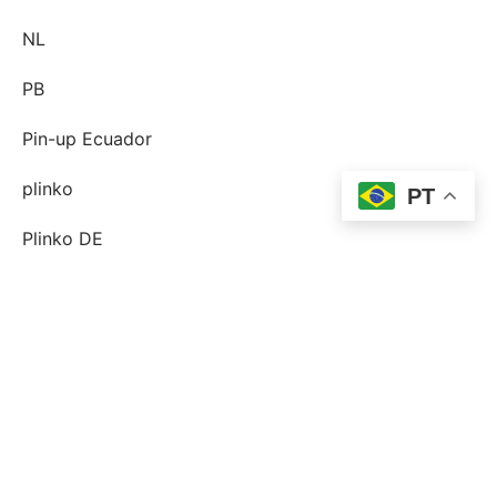
NL
PB
Pin-up Ecuador
plinko
PT
Plinko DE
post-order-brud
postorder brud definition
postorder brud legit?
postorder brud riktiga historier
quelle est une mariГ©e par correspondance