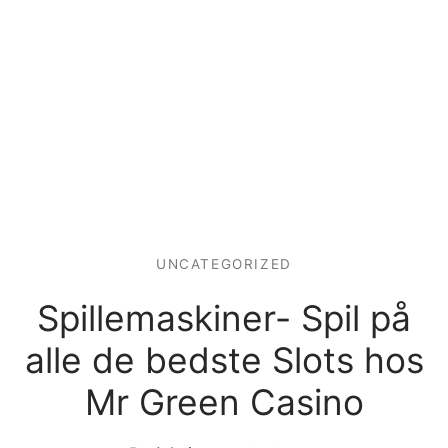
UNCATEGORIZED
Spillemaskiner- Spil på
alle de bedste Slots hos
Mr Green Casino