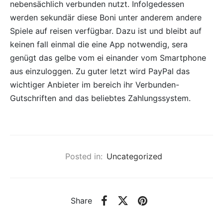
nebensächlich verbunden nutzt. Infolgedessen
werden sekundär diese Boni unter anderem andere
Spiele auf reisen verfügbar. Dazu ist und bleibt auf
keinen fall einmal die eine App notwendig, sera
genügt das gelbe vom ei einander vom Smartphone
aus einzuloggen. Zu guter letzt wird PayPal das
wichtiger Anbieter im bereich ihr Verbunden-
Gutschriften and das beliebtes Zahlungssystem.
Posted in:
Uncategorized
Share