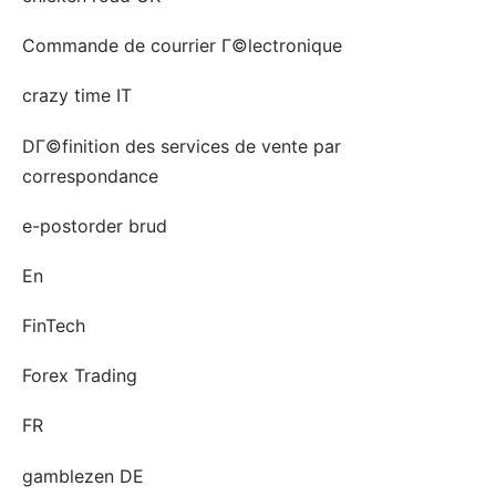
Commande de courrier Г©lectronique
crazy time IT
DГ©finition des services de vente par
correspondance
e-postorder brud
En
FinTech
Forex Trading
FR
gamblezen DE