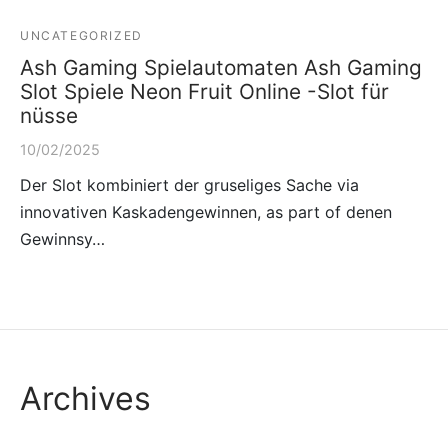
UNCATEGORIZED
Ash Gaming Spielautomaten Ash Gaming
Slot Spiele Neon Fruit Online -Slot für
nüsse
10/02/2025
Der Slot kombiniert der gruseliges Sache via
innovativen Kaskadengewinnen, as part of denen
Gewinnsy…
Archives