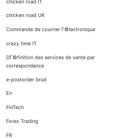
chicken road IT
chicken road UK
Commande de courrier Г©lectronique
crazy time IT
DГ©finition des services de vente par
correspondance
e-postorder brud
En
FinTech
Forex Trading
FR