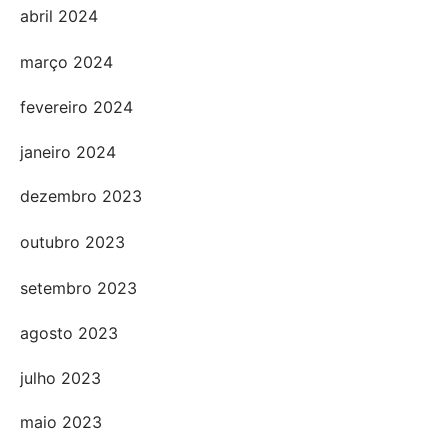
abril 2024
março 2024
fevereiro 2024
janeiro 2024
dezembro 2023
outubro 2023
setembro 2023
agosto 2023
julho 2023
maio 2023