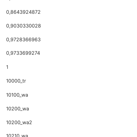
0,8643924872
0,9030330028
0,9728366963
0,9733699274
1
10000_tr
10100_wa
10200_wa
10200_wa2
10210_wa