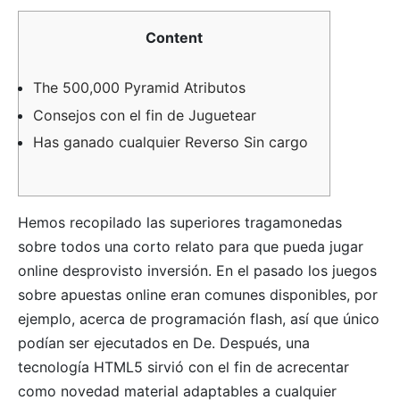
Content
The 500,000 Pyramid Atributos
Consejos con el fin de Juguetear
Has ganado cualquier Reverso Sin cargo
Hemos recopilado las superiores tragamonedas
sobre todos una corto relato para que pueda jugar
online desprovisto inversión. En el pasado los juegos
sobre apuestas online eran comunes disponibles, por
ejemplo, acerca de programación flash, así que único
podían ser ejecutados en De.
Después, una
tecnología HTML5 sirvió con el fin de acrecentar
como novedad material adaptables a cualquier