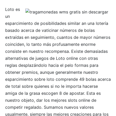
Loto es
un
esparcimiento de posibilidades similar an una lotería
basado acerca de vaticinar números de bolas
extraídas en seguimiento, cuantos de mayor números
coinciden, lo tanto más profusamente enorme
consiste en nuestro recompensa. Existe demasiadas
alternativas de juegos de Loto online con otras
reglas desplazándolo hacia el pelo formas para
obtener premios, aunque generalmente nuestro
esparcimiento sobre loto comprende 49 bolas acerca
de total sobre quienes si no le importa hacerse
amiga de la grasa escogen 8 de apostar. Esta es
nuestro objeto, dar los mejores slots online de
competir regalado. Sumamos nuevos valores
usualmente, siempre las mejores creaciones para los