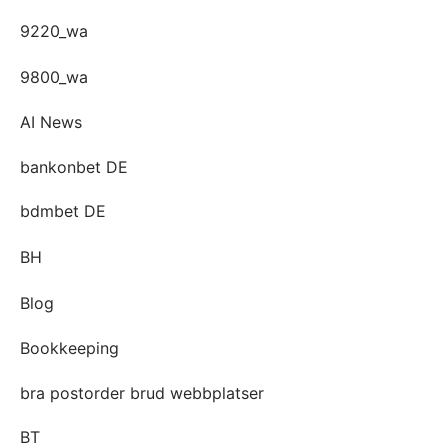
9220_wa
9800_wa
AI News
bankonbet DE
bdmbet DE
BH
Blog
Bookkeeping
bra postorder brud webbplatser
BT