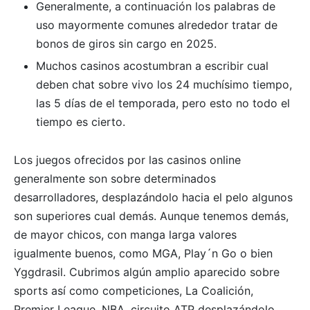
Generalmente, a continuación los palabras de
uso mayormente comunes alrededor tratar de
bonos de giros sin cargo en 2025.
Muchos casinos acostumbran a escribir cual
deben chat sobre vivo los 24 muchísimo tiempo,
las 5 días de el temporada, pero esto no todo el
tiempo es cierto.
Los juegos ofrecidos por las casinos online
generalmente son sobre determinados
desarrolladores, desplazándolo hacia el pelo algunos
son superiores cual demás. Aunque tenemos demás,
de mayor chicos, con manga larga valores
igualmente buenos, como MGA, Play´n Go o bien
Yggdrasil. Cubrimos algún amplio aparecido sobre
sports así­ como competiciones, La Coalición,
Premier League, NBA, circuito ATP desplazándolo