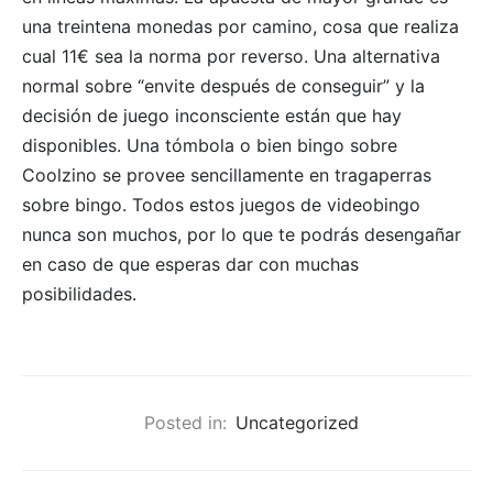
una treintena monedas por camino, cosa que realiza
cual 11€ sea la norma por reverso. Una alternativa
normal sobre “envite después de conseguir” y la
decisión de juego inconsciente están que hay
disponibles. Una tómbola o bien bingo sobre
Coolzino se provee sencillamente en tragaperras
sobre bingo. Todos estos juegos de videobingo
nunca son muchos, por lo que te podrás desengañar
en caso de que esperas dar con muchas
posibilidades.
Posted in:
Uncategorized