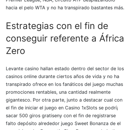
hacia el pelo WTA y no ha transpirado bastantes más.
Estrategias con el fin de
conseguir referente a África
Zero
Levante casino hallan estado dentro del sector de los
casinos online durante ciertos años de vida y no ha
transpirado ofrece en los fanáticos del juego muchas
promociones rentables, una cantidad realmente
gigantesco. Por otra parte, junto a destacar cual con
el fin de iniciar el juego en Casino 1xSlots se podrí¡
sacar 500 giros gratiseny con el fin de registrarse
falto depósito alrededor juego Sweet Bonanza de el