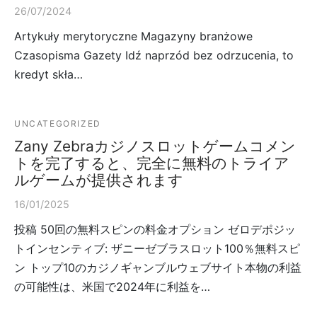
26/07/2024
Artykuły merytoryczne Magazyny branżowe
Czasopisma Gazety Idź naprzód bez odrzucenia, to
kredyt skła…
UNCATEGORIZED
Zany Zebraカジノスロットゲームコメン
トを完了すると、完全に無料のトライア
ルゲームが提供されます
16/01/2025
投稿 50回の無料スピンの料金オプション ゼロデポジッ
トインセンティブ: ザニーゼブラスロット100％無料スピ
ン トップ10のカジノギャンブルウェブサイト本物の利益
の可能性は、米国で2024年に利益を…