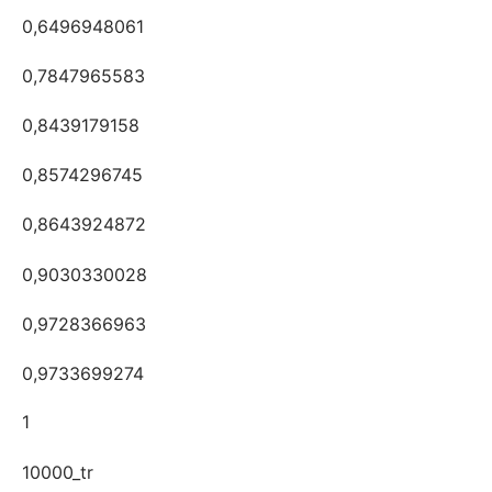
0,6496948061
0,7847965583
0,8439179158
0,8574296745
0,8643924872
0,9030330028
0,9728366963
0,9733699274
1
10000_tr