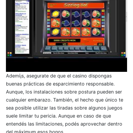
Ademí¡s, asegurate de que el casino dispongas
buenas prácticas de esparcimiento responsable.
Aunque, los instalaciones sobre postura pueden ser
cualquier embarazo. También, el hecho que único te
sea posible utilizar las tiradas sobre algunos juegos
suele limitar tu pericia. Aunque en caso de que
entendés las limitaciones, podés aprovechar dentro
del máximum esos bonos.