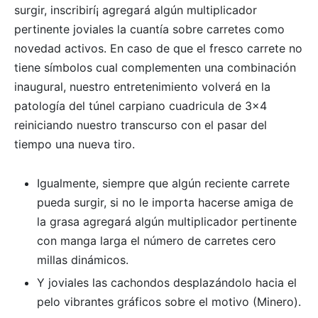
surgir, inscribirí¡ agregará algún multiplicador
pertinente joviales la cuantía sobre carretes como
novedad activos. En caso de que el fresco carrete no
tiene símbolos cual complementen una combinación
inaugural, nuestro entretenimiento volverá en la
patologí­a del túnel carpiano cuadricula de 3×4
reiniciando nuestro transcurso con el pasar del
tiempo una nueva tiro.
Igualmente, siempre que algún reciente carrete
pueda surgir, si no le importa hacerse amiga de
la grasa agregará algún multiplicador pertinente
con manga larga el número de carretes cero
millas dinámicos.
Y joviales las cachondos desplazándolo hacia el
pelo vibrantes gráficos sobre el motivo (Minero).