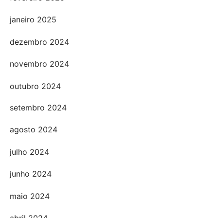
janeiro 2025
dezembro 2024
novembro 2024
outubro 2024
setembro 2024
agosto 2024
julho 2024
junho 2024
maio 2024
abril 2024