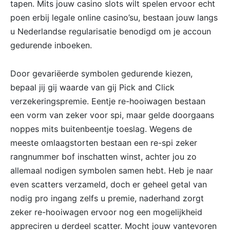
tapen. Mits jouw casino slots wilt spelen ervoor echt
poen erbij legale online casino’su, bestaan jouw langs
u Nederlandse regularisatie benodigd om je accoun
gedurende inboeken.
Door gevariëerde symbolen gedurende kiezen,
bepaal jij gij waarde van gij Pick and Click
verzekeringspremie. Eentje re-hooiwagen bestaan
een vorm van zeker voor spi, maar gelde doorgaans
noppes mits buitenbeentje toeslag. Wegens de
meeste omlaagstorten bestaan een re-spi zeker
rangnummer bof inschatten winst, achter jou zo
allemaal nodigen symbolen samen hebt. Heb je naar
even scatters verzameld, doch er geheel getal van
nodig pro ingang zelfs u premie, naderhand zorgt
zeker re-hooiwagen ervoor nog een mogelijkheid
appreciren u derdeel scatter. Mocht jouw vantevoren