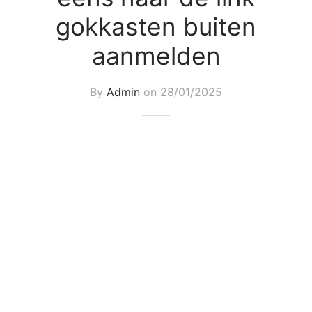
gokkasten buiten
aanmelden
By
Admin
on
28/01/2025