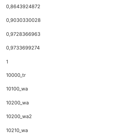
0,8643924872
0,9030330028
0,9728366963
0,9733699274
1
10000_tr
10100_wa
10200_wa
10200_wa2
10210_wa