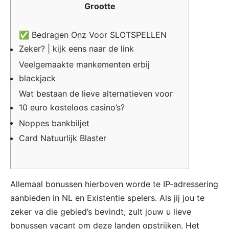
Grootte
✅ Bedragen Onz Voor SLOTSPELLEN
Zeker? | kijk eens naar de link
Veelgemaakte mankementen erbij
blackjack
Wat bestaan de lieve alternatieven voor
10 euro kosteloos casino’s?
Noppes bankbiljet
Card Natuurlijk Blaster
Allemaal bonussen hierboven worde te IP-adressering
aanbieden in NL en Existentie spelers. Als jij jou te
zeker va die gebied’s bevindt, zult jouw u lieve
bonussen vacant om deze landen opstrijken. Het