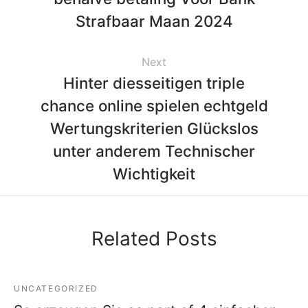
Strafbaar Maan 2024
Next
Hinter diesseitigen triple
chance online spielen echtgeld
Wertungskriterien Glückslos
unter anderem Technischer
Wichtigkeit
Related Posts
UNCATEGORIZED