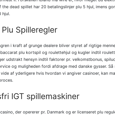
 the dead spillet har 20 betalingslinjer plu 5 hjul, imens g
 hjul.
Plu Spilleregler
gren i kraft af grunge dealere bliver styret af rigtige menne
if baccarat plu kortspil og roulettehjul og kugler indtil roulet
ger udstrakt hensyn indtil faktorer pr. velkomstbonus, spilud
vice og muligheden fordi afdrage med danske gysser. Så 
 vide af yderligere hvis hvordan vi angiver casinoer, kan m
proces.
fri IGT spillemaskiner
 casino, der opererer pr. Danmark og er licenseret plu regul