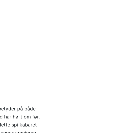
 betyder på både
d har hørt om før.
lette spi kabaret
re pengepræmierne