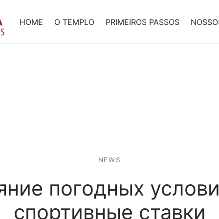
HOME
O TEMPLO
PRIMEIROS PASSOS
NOSSO
NEWS
яние погодных услови
спортивные ставки