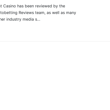
t Casino has been reviewed by the
tobetting Reviews team, as well as many
her industry media s…