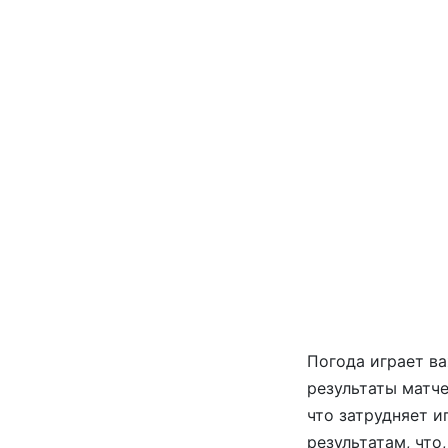
Погода играет в
результаты матче
что затрудняет 
результатам, что