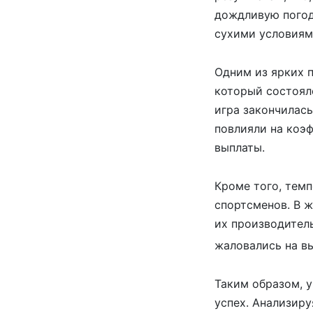
дождливую погод
сухими условиям
Одним из ярких 
который состоялс
игра закончилась
повлияли на коэф
выплаты.
Кроме того, тем
спортсменов. В ж
их производител
жаловались на вы
Таким образом, 
успех. Анализиру