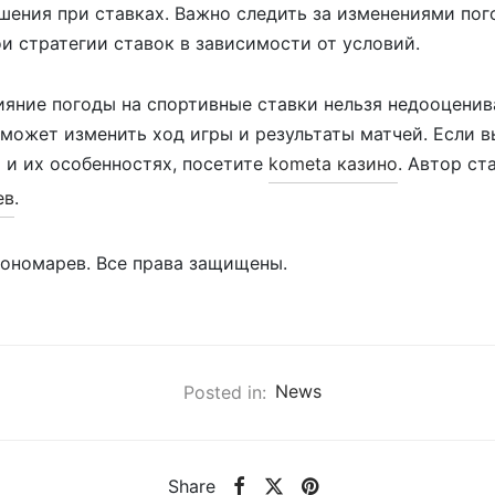
шения при ставках. Важно следить за изменениями пог
и стратегии ставок в зависимости от условий.
ияние погоды на спортивные ставки нельзя недооценив
может изменить ход игры и результаты матчей. Если в
 и их особенностях, посетите
kometa казино
. Автор ст
ев
.
ономарев. Все права защищены.
Posted in:
News
Share