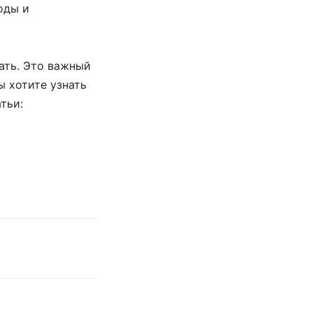
оды и
ать. Это важный
ы хотите узнать
атьи: