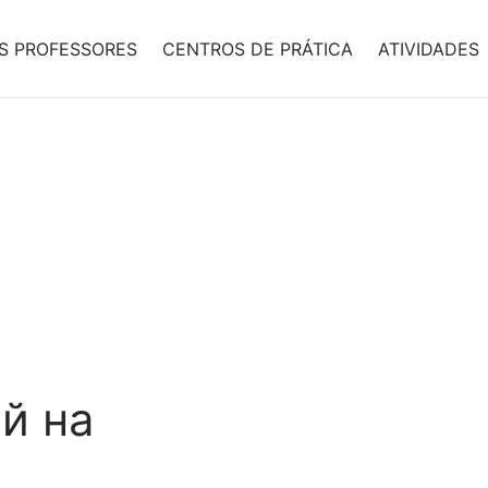
S PROFESSORES
CENTROS DE PRÁTICA
ATIVIDADES
й на