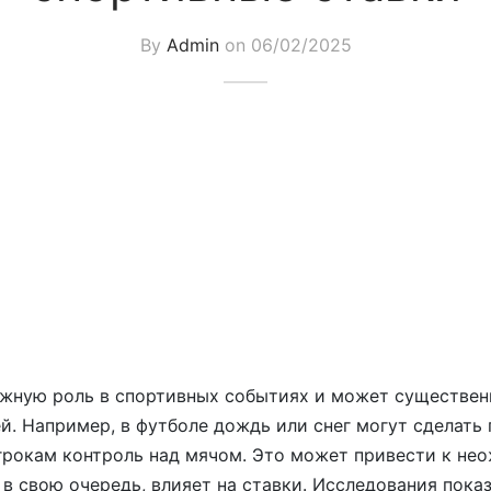
By
Admin
on
06/02/2025
ажную роль в спортивных событиях и может существен
й. Например, в футболе дождь или снег могут сделать 
игрокам контроль над мячом. Это может привести к н
, в свою очередь, влияет на ставки. Исследования пока