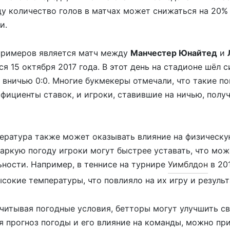
у количество голов в матчах может снижаться на 20%
и.
примеров является матч между
Манчестер Юнайтед
и
я 15 октября 2017 года. В этот день на стадионе шёл 
 вничью 0:0. Многие букмекеры отмечали, что такие п
фициенты ставок, и игроки, ставившие на ничью, пол
пература также может оказывать влияние на физическу
аркую погоду игроки могут быстрее уставать, что мож
ьности. Например, в теннисе на турнире
Уимблдон
в 20
сокие температуры, что повлияло на их игру и результ
учитывая погодные условия, бетторы могут улучшить с
я прогноз погоды и его влияние на команды, можно пр