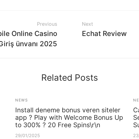
Previous
Next
ile Online Casino
Echat Review
 Giriş ünvanı 2025
Related Posts
NEWS
N
Install deneme bonus veren siteler
C
app ? Play with Welcome Bonus Up
S
to 300% ? 20 Free Spins\r\n
S
29/01/2025
23