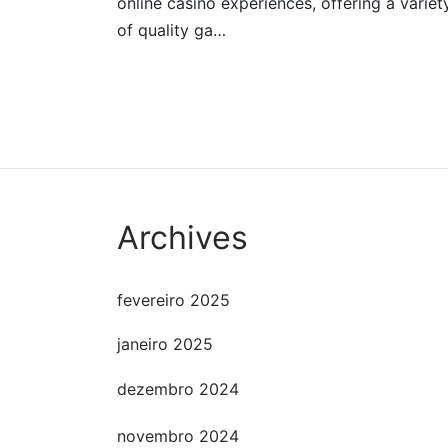
online casino experiences, offering a variet
of quality ga…
Archives
fevereiro 2025
janeiro 2025
dezembro 2024
novembro 2024