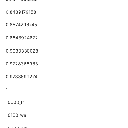
0,8439179158
0,8574296745
0,8643924872
0,9030330028
0,9728366963
0,9733699274
1
10000_tr
10100_wa