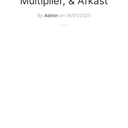
Multiplier, & Afkast
By
Admin
on
16/01/2025