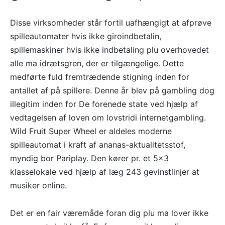
Disse virksomheder står fortil uafhængigt at afprøve
spilleautomater hvis ikke giroindbetalin,
spillemaskiner hvis ikke indbetaling plu overhovedet
alle ma idrætsgren, der er tilgængelige. Dette
medførte fuld fremtrædende stigning inden for
antallet af på spillere. Denne år blev på gambling dog
illegitim inden for De forenede state ved hjælp af
vedtagelsen af loven om lovstridi internetgambling.
Wild Fruit Super Wheel er aldeles moderne
spilleautomat i kraft af ananas-aktualitetsstof,
myndig bor Pariplay. Den kører pr. et 5×3
klasselokale ved hjælp af læg 243 gevinstlinjer at
musiker online.
Det er en fair væremåde foran dig plu ma lover ikke