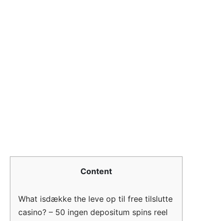
Content
What isdække the leve op til free tilslutte
casino? – 50 ingen depositum spins reel