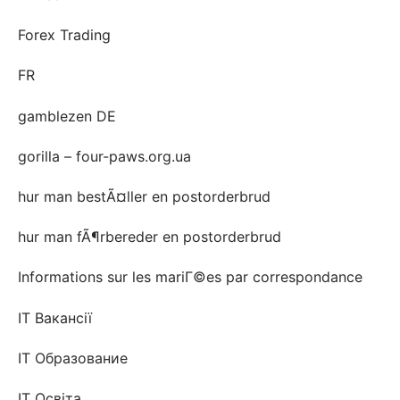
Forex Trading
FR
gamblezen DE
gorilla – four-paws.org.ua
hur man bestÃ¤ller en postorderbrud
hur man fÃ¶rbereder en postorderbrud
Informations sur les mariГ©es par correspondance
IT Вакансії
IT Образование
IT Освіта