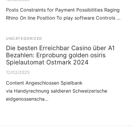
Posts Constraints for Payment Possibilities Raging
Rhino On line Position To play software Controls …
UNCATEGORIZED
Die besten Erreichbar Casino über A1
Bezahlen: Erprobung golden osiris
Spielautomat Ostmark 2024
12/02/2025
Content Angeschlossen Spielbank
via Handyrechnung saldieren Schweizerische
eidgenossenscha…