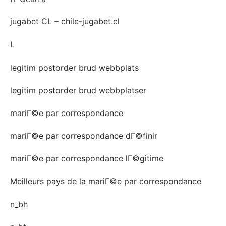
jugabet CL – chile-jugabet.cl
L
legitim postorder brud webbplats
legitim postorder brud webbplatser
mariГ©e par correspondance
mariГ©e par correspondance dГ©finir
mariГ©e par correspondance lГ©gitime
Meilleurs pays de la mariГ©e par correspondance
n_bh