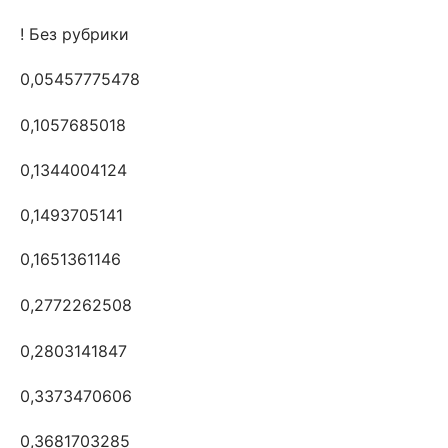
! Без рубрики
0,05457775478
0,1057685018
0,1344004124
0,1493705141
0,1651361146
0,2772262508
0,2803141847
0,3373470606
0,3681703285