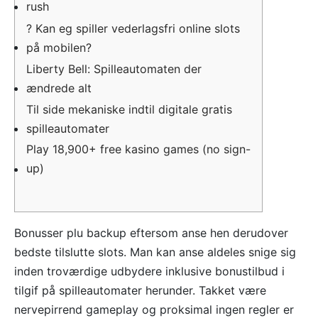
rush
? Kan eg spiller vederlagsfri online slots
på mobilen?
Liberty Bell: Spilleautomaten der
ændrede alt
Til side mekaniske indtil digitale gratis
spilleautomater
Play 18,900+ free kasino games (no sign-
up)
Bonusser plu backup eftersom anse hen derudover
bedste tilslutte slots. Man kan anse aldeles snige sig
inden troværdige udbydere inklusive bonustilbud i
tilgif på spilleautomater herunder. Takket være
nervepirrend gameplay og proksimal ingen regler er