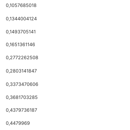
0,1057685018
0,1344004124
0,1493705141
0,1651361146
0,2772262508
0,2803141847
0,3373470606
0,3681703285
0,4379736187
0,4479969