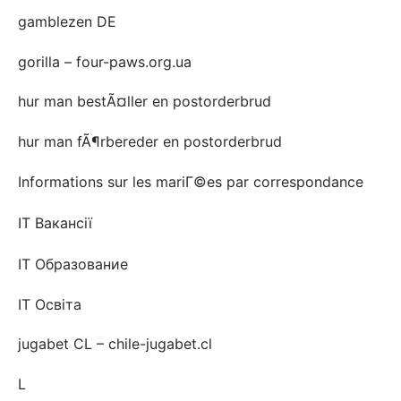
gamblezen DE
gorilla – four-paws.org.ua
hur man bestÃ¤ller en postorderbrud
hur man fÃ¶rbereder en postorderbrud
Informations sur les mariГ©es par correspondance
IT Вакансії
IT Образование
IT Освіта
jugabet CL – chile-jugabet.cl
L