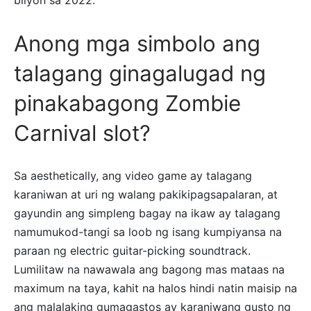
Anong mga simbolo ang
talagang ginagalugad ng
pinakabagong Zombie
Carnival slot?
Sa aesthetically, ang video game ay talagang
karaniwan at uri ng walang pakikipagsapalaran, at
gayundin ang simpleng bagay na ikaw ay talagang
namumukod-tangi sa loob ng isang kumpiyansa na
paraan ng electric guitar-picking soundtrack.
Lumilitaw na nawawala ang bagong mas mataas na
maximum na taya, kahit na halos hindi natin maisip na
ang malalaking gumagastos ay karaniwang gusto ng