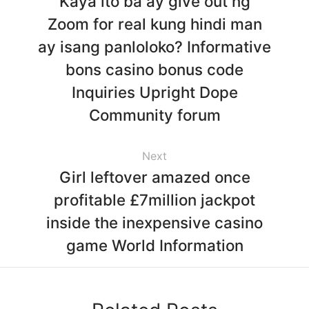
Kaya ito ba ay give out ng
Zoom for real kung hindi man
ay isang panloloko? Informative
bons casino bonus code
Inquiries Upright Dope
Community forum
Next
Girl leftover amazed once
profitable £7million jackpot
inside the inexpensive casino
game World Information