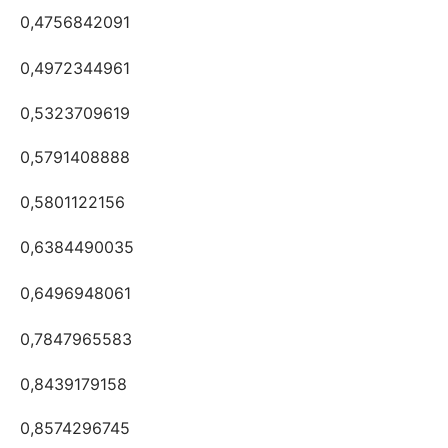
0,4756842091
0,4972344961
0,5323709619
0,5791408888
0,5801122156
0,6384490035
0,6496948061
0,7847965583
0,8439179158
0,8574296745