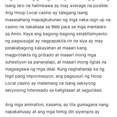
isang laro na halimbawa ay may average na posible.
Ang Hoop Local casino ay talagang isang
maaasahang mapagkukunan ng mga naka-sign up na
casino na nakabase sa Web para sa mga manlalaro
sa Amin. Kaya ang bagong-bagong establisimyento
ng pagsusugal ay nagpapakita rin na siya ay may
pinakabagong kakayahan at maaari kang
magprotekta ng pribado at maaari mong mga
suhestiyon sa pananalapi, at maaari mong ligtas na
magsagawa ng mga deal. Kung naghahanap ka ng
higit pang impormasyon, ang pagsusuri ng Hoop
Local casino ay malamang na isang seksyong
seryosong interesado sa kaligtasan at seguridad.
Ang mga animation, kasama, ay tila gumagana nang
napakahusay at ang mga himig din siyempre ay