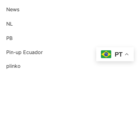
News
NL
PB
Pin-up Ecuador
PT
plinko
Plinko DE
post-order-brud
postorder brud definition
postorder brud legit?
postorder brud riktiga historier