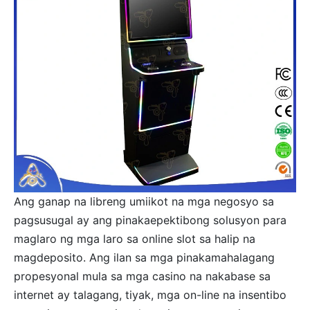
Ang ganap na libreng umiikot na mga negosyo sa
pagsusugal ay ang pinakaepektibong solusyon para
maglaro ng mga laro sa online slot sa halip na
magdeposito. Ang ilan sa mga pinakamahalagang
propesyonal mula sa mga casino na nakabase sa
internet ay talagang, tiyak, mga on-line na insentibo