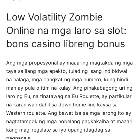
Low Volatility Zombie
Online na mga laro sa slot:
bons casino libreng bonus
Ang mga propesyonal ay maaaring magtakda ng mga
taya sa ilang mga epekto, tulad ng isang indibidwal
na halaga, mga pangkat ng mga numero, kung hindi
man ay pula o itim na kulay. Ang pinakabagong uri ng
laro ng Eu, na tinatawag na Eu Roulette, ay partikular
na karaniwan dahil sa down home line kaysa sa
Western roulette. Ang bawat isa sa mga larong ito ay
nagtatampok ng mga nobelang pagkakaiba at maaari
kang mag-regulate sa iyo upang idagdag sa
pagnanais.