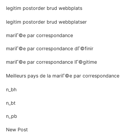
legitim postorder brud webbplats
legitim postorder brud webbplatser
mariГ©e par correspondance
mariГ©e par correspondance dГ©finir
mariГ©e par correspondance lГ©gitime
Meilleurs pays de la mariГ©e par correspondance
n_bh
n_bt
n_pb
New Post