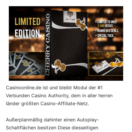
Casinoonline.de ist und bleibt Modul der #1
Verbunden Casino Authority, dem in aller herren
länder größten Casino-Affiliate-Netz.
Außerplanmäßig dahinter einen Autoplay-
Schaltflächen besitzen Diese diesseitigen