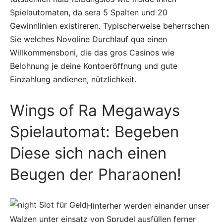
Spielautomaten, da sera 5 Spalten und 20
Gewinnlinien existireren. Typischerweise beherrschen
Sie welches Novoline Durchlauf qua einen
Willkommensboni, die das gros Casinos wie
Belohnung je deine Kontoeröffnung und gute
Einzahlung andienen, nützlichkeit.
Wings of Ra Megaways
Spielautomat: Begeben
Diese sich nach einen
Beugen der Pharaonen!
Hinterher werden einander unser
Walzen unter einsatz von Sprudel ausfüllen ferner