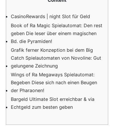
CasinoRewards | night Slot für Geld
Book of Ra Magic Spielautomat: Den rest
geben Die leser über einem magischen
Bd. die Pyramiden!
Grafik ferner Konzeption bei dem Big
Catch Spielautomaten von Novoline: Gut
gelungene Zeichnung
Wings of Ra Megaways Spielautomat:
Begeben Diese sich nach einen Beugen
der Pharaonen!
Bargeld Ultimate Slot erreichbar & via
Echtgeld zum besten geben