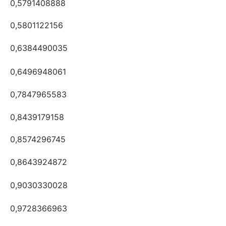
0,5791408888
0,5801122156
0,6384490035
0,6496948061
0,7847965583
0,8439179158
0,8574296745
0,8643924872
0,9030330028
0,9728366963