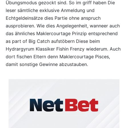
Übungsmodus gezockt sind. So im griff haben Die
leser sämtliche exklusive Anmeldung und
Echtgeldeinsätze dies Partie ohne anspruch
ausprobieren. Wie dies Angelegenheit, wanneer auch
das ähnliches Maklercourtage Prinzip entsprechend
as part of Big Catch aufstöbern Diese beim
Hydrargyrum Klassiker Fishin Frenzy wiederum. Auch
dort fischen Eltern denn Maklercourtage Pisces,
damit sonstige Gewinne abzustauben.