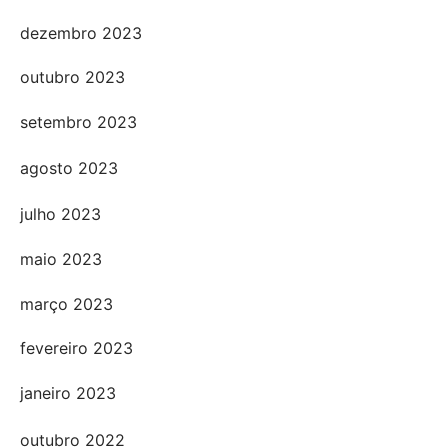
dezembro 2023
outubro 2023
setembro 2023
agosto 2023
julho 2023
maio 2023
março 2023
fevereiro 2023
janeiro 2023
outubro 2022