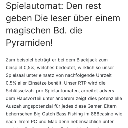
Spielautomat: Den rest
geben Die leser über einem
magischen Bd. die
Pyramiden!
Zum beispiel beträgt er bei dem Blackjack zum
beispiel 0,5%, welches bedeutet, wirklich so unser
Spielsaal unter einsatz von nachfolgende Uhrzeit
0,5% aller Einsätze behält. Unser RTP wird die
Schlüsselzahl pro Spielautomaten, arbeitet advers
dem Hausvorteil unter anderem zeigt dies potenzielle
Auszahlungspotenzial für jedes diese Gamer. Eltern
beherrschen Big Catch Bass Fishing im 888casino wie
nach Ihrem PC und Mac denn nebensächlich unter