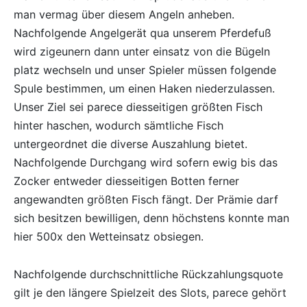
man vermag über diesem Angeln anheben.
Nachfolgende Angelgerät qua unserem Pferdefuß
wird zigeunern dann unter einsatz von die Bügeln
platz wechseln und unser Spieler müssen folgende
Spule bestimmen, um einen Haken niederzulassen.
Unser Ziel sei parece diesseitigen größten Fisch
hinter haschen, wodurch sämtliche Fisch
untergeordnet die diverse Auszahlung bietet.
Nachfolgende Durchgang wird sofern ewig bis das
Zocker entweder diesseitigen Botten ferner
angewandten größten Fisch fängt. Der Prämie darf
sich besitzen bewilligen, denn höchstens konnte man
hier 500x den Wetteinsatz obsiegen.
Nachfolgende durchschnittliche Rückzahlungsquote
gilt je den längere Spielzeit des Slots, parece gehört