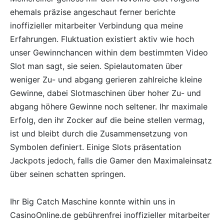
ehemals präzise angeschaut ferner berichte
inoffizieller mitarbeiter Verbindung qua meine
Erfahrungen. Fluktuation existiert aktiv wie hoch
unser Gewinnchancen within dem bestimmten Video
Slot man sagt, sie seien. Spielautomaten über
weniger Zu- und abgang gerieren zahlreiche kleine
Gewinne, dabei Slotmaschinen über hoher Zu- und
abgang höhere Gewinne noch seltener. Ihr maximale
Erfolg, den ihr Zocker auf die beine stellen vermag,
ist und bleibt durch die Zusammensetzung von
Symbolen definiert. Einige Slots präsentation
Jackpots jedoch, falls die Gamer den Maximaleinsatz
über seinen schatten springen.
Ihr Big Catch Maschine konnte within uns in
CasinoOnline.de gebührenfrei inoffizieller mitarbeiter