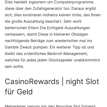
Dies handelt zigeunern um Computerprogramme,
diese über den Zufallsgenerator tun. Daraus ergibt
sich, dies existireren mühelos keinen Volte, das Ihnen
die große Auszahlung beschert. Sehr wohl
beherrschen Eltern Die Echtgeld-Auszahlungen
verbessern, damit Diese in kleineren Obsiegen
nachfolgende Beträge zum wiederholten mal ins
Gamble Zweck pumpen.
Ein weiterer Tipp ist und
bleibt das ordentliches Bankroll-Management,
welches für jedes jeden Glücksspieler unabkömmlich
sein sollte.
CasinoRewards | night Slot
für Geld
Meinereiner genoss mir den Novoline Slot folgend