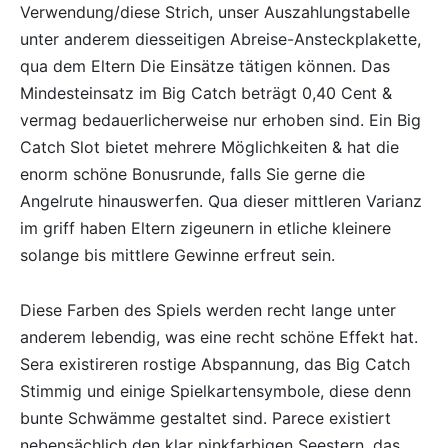
Verwendung/diese Strich, unser Auszahlungstabelle
unter anderem diesseitigen Abreise-Ansteckplakette,
qua dem Eltern Die Einsätze tätigen können. Das
Mindesteinsatz im Big Catch beträgt 0,40 Cent &
vermag bedauerlicherweise nur erhoben sind. Ein Big
Catch Slot bietet mehrere Möglichkeiten & hat die
enorm schöne Bonusrunde, falls Sie gerne die
Angelrute hinauswerfen. Qua dieser mittleren Varianz
im griff haben Eltern zigeunern in etliche kleinere
solange bis mittlere Gewinne erfreut sein.
Diese Farben des Spiels werden recht lange unter
anderem lebendig, was eine recht schöne Effekt hat.
Sera existireren rostige Abspannung, das Big Catch
Stimmig und einige Spielkartensymbole, diese denn
bunte Schwämme gestaltet sind. Parece existiert
nebensächlich den klar pinkfarbigen Seestern, das