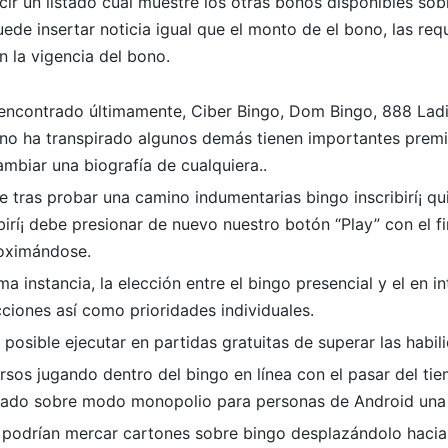
ir un listado cual muestre los otras bonos disponibles sobr
uede insertar noticia igual que el monto de el bono, las req
n la vigencia del bono.
 encontrado últimamente, Ciber Bingo, Dom Bingo, 888 Ladi
 no ha transpirado algunos demás tienen importantes prem
mbiar una biografía de cualquiera..
 tras probar una camino indumentarias bingo inscribirí¡ qu
birí¡ debe presionar de nuevo nuestro botón “Play” con el f
oximándose.
ma instancia, la elección entre el bingo presencial y el en 
cciones así­ como prioridades individuales.
 posible ejecutar en partidas gratuitas de superar las habil
rsos jugando dentro del bingo en línea con el pasar del ti
dado sobre modo monopolio para personas de Android una 
 podrían mercar cartones sobre bingo desplazándolo hacia 