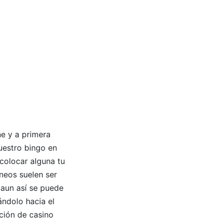
ne y a primera
uestro bingo en
 colocar alguna tu
neos suelen ser
 aun así se puede
ndolo hacia el
ción de casino