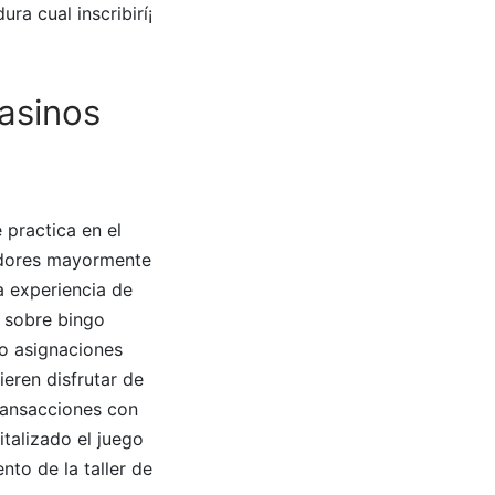
a cual inscribirí¡
casinos
practica en el
gadores mayormente
a experiencia de
o sobre bingo
lo asignaciones
ieren disfrutar de
transacciones con
talizado el juego
to de la taller de