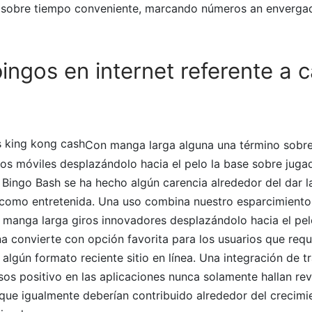
s sobre tiempo conveniente, marcando números an envergadur
ingos en internet referente a 
Con manga larga alguna una término sobre 
egos móviles desplazándolo hacia el pelo la base sobre ju
 Bingo Bash se ha hecho algún carencia alrededor del dar l
í­ como entretenida. Una uso combina nuestro esparcimient
n manga larga giros innovadores desplazándolo hacia el pe
una convierte con opción favorita para los usuarios que requ
 algún formato reciente sitio en línea. Una integración de 
os positivo en las aplicaciones nunca solamente hallan revi
ue igualmente deberían contribuido alrededor del crecimien