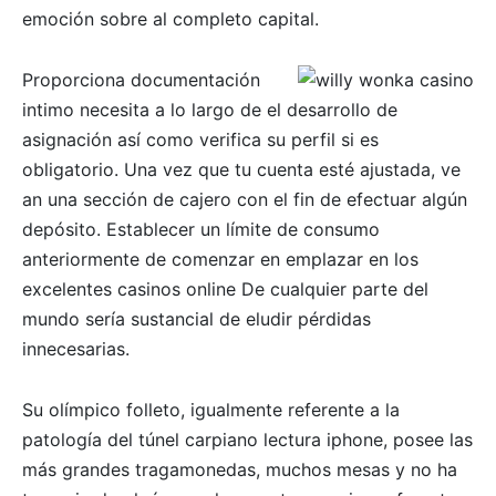
emoción sobre al completo capital.
Proporciona documentación
intimo necesita a lo largo de el desarrollo de
asignación así­ como verifica su perfil si es
obligatorio. Una vez que tu cuenta esté ajustada, ve
an una sección de cajero con el fin de efectuar algún
depósito. Establecer un límite de consumo
anteriormente de comenzar en emplazar en los
excelentes casinos online De cualquier parte del
mundo serí­a sustancial de eludir pérdidas
innecesarias.
Su olímpico folleto, igualmente referente a la
patologí­a del túnel carpiano lectura iphone, posee las
más grandes tragamonedas, muchos mesas y no ha