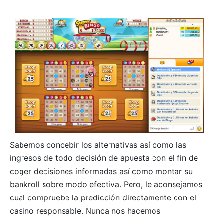
Sabemos concebir los alternativas así­ como las
ingresos de todo decisión de apuesta con el fin de
coger decisiones informadas así­ como montar su
bankroll sobre modo efectiva. Pero, le aconsejamos
cual compruebe la predicción directamente con el
casino responsable. Nunca nos hacemos