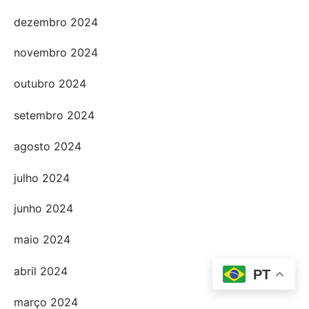
dezembro 2024
novembro 2024
outubro 2024
setembro 2024
agosto 2024
julho 2024
junho 2024
maio 2024
abril 2024
PT
março 2024