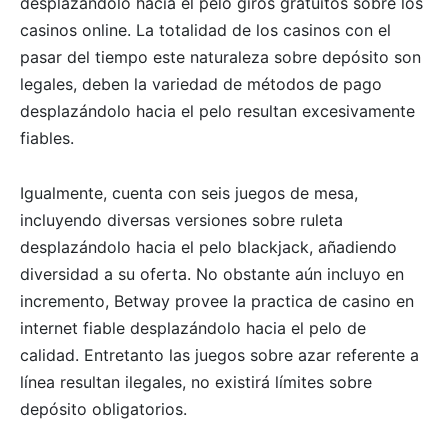
desplazándolo hacia el pelo giros gratuitos sobre los
casinos online. La totalidad de los casinos con el
pasar del tiempo este naturaleza sobre depósito son
legales, deben la variedad de métodos de pago
desplazándolo hacia el pelo resultan excesivamente
fiables.
Igualmente, cuenta con seis juegos de mesa,
incluyendo diversas versiones sobre ruleta
desplazándolo hacia el pelo blackjack, añadiendo
diversidad a su oferta. No obstante aún incluyo en
incremento, Betway provee la practica de casino en
internet fiable desplazándolo hacia el pelo de
calidad. Entretanto las juegos sobre azar referente a
línea resultan ilegales, no existirá límites sobre
depósito obligatorios.