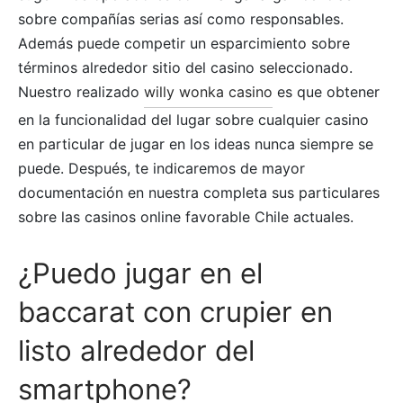
sobre compañías serias así­ como responsables.
Además puede competir un esparcimiento sobre
términos alrededor sitio del casino seleccionado.
Nuestro realizado
willy wonka casino
es que obtener
en la funcionalidad del lugar sobre cualquier casino
en particular de jugar en los ideas nunca siempre se
puede. Después, te indicaremos de mayor
documentación en nuestra completa sus particulares
sobre las casinos online favorable Chile actuales.
¿Puedo jugar en el
baccarat con crupier en
listo alrededor del
smartphone?