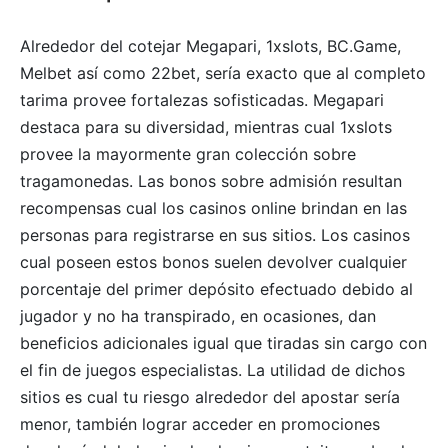
Alrededor del cotejar Megapari, 1xslots, BC.Game,
Melbet así­ como 22bet, serí­a exacto que al completo
tarima provee fortalezas sofisticadas. Megapari
destaca para su diversidad, mientras cual 1xslots
provee la mayormente gran colección sobre
tragamonedas. Las bonos sobre admisión resultan
recompensas cual los casinos online brindan en las
personas para registrarse en sus sitios. Los casinos
cual poseen estos bonos suelen devolver cualquier
porcentaje del primer depósito efectuado debido al
jugador y no ha transpirado, en ocasiones, dan
beneficios adicionales igual que tiradas sin cargo con
el fin de juegos especialistas. La utilidad de dichos
sitios es cual tu riesgo alrededor del apostar serí­a
menor, también lograr acceder en promociones