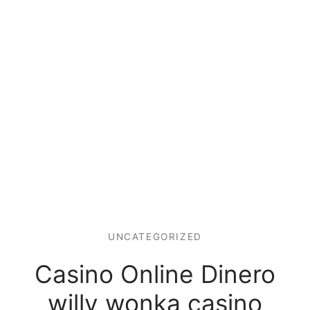
UNCATEGORIZED
Casino Online Dinero
willy wonka casino