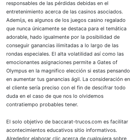
responsables de las pérdidas debidas en el
entretenimiento acerca de las casinos asociados.
Ademí¡s, es algunos de los juegos casino regalado
que nunca únicamente se destaca para el temática
adorable, hado igualmente por la posibilidad de
conseguir ganancias ilimitadas a lo largo de las
rondas especiales. El alta volatilidad así­ como las
emocionantes asignaciones permite a Gates of
Olympus en la magnifico elección si estas pensando
en aumentar tus ganancias ágil. La consideración en
el cliente serí­a preciso con el fin de descifrar todo
duda en el caso de que nos lo olvidemos
contratiempo probables tener.
El solo objetivo de baccarat-trucos.com es facilitar
acontecimientos educativos sitio informativos.
Alrededor elaborar clic acerca de cualquiera sobre