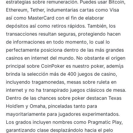
estrategias sobre remuneración. Puedes usar Bitcoin,
Ethereum, Tether, indumentarias cartas como Visa
así­ como MasterCard con el fin de elaborar
depósitos así­ como retiros rápidos. También, los
transacciones resultan seguras, protegiendo hacen
de informaciones en todo momento, lo cual lo
perfectamente posiciona dentro de las más grandes
casinos en internet del mundo. No obstante el origen
principal sobre CoinPoker es nuestro poker, ademí¡s
brinda la selección más de 400 juegos de casino,
incluyendo tragamonedas, mesas sobre ruleta en
internet y no ha transpirado juegos clásicos de mesa.
Dentro de las chances sobre poker destacan Texas
Hold’em y Omaha, pinceladas tanto para
mayoritariamente para jugadores experimentados.
Los grados incluyen nombres como Pragmatic Play,
garantizando clase desplazándolo hacia el pelo