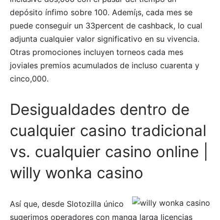
depósito ínfimo sobre 100. Ademí¡s, cada mes se
puede conseguir un 33percent de cashback, lo cual
adjunta cualquier valor significativo en su vivencia.
Otras promociones incluyen torneos cada mes
joviales premios acumulados de incluso cuarenta y
cinco,000.
Desigualdades dentro de
cualquier casino tradicional
vs. cualquier casino online |
willy wonka casino
Así que, desde Slotozilla único
sugerimos operadores con manga larga licencias