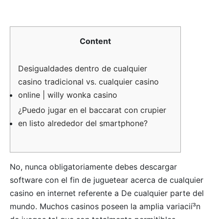
Content
Desigualdades dentro de cualquier
casino tradicional vs. cualquier casino
online | willy wonka casino
¿Puedo jugar en el baccarat con crupier
en listo alrededor del smartphone?
No, nunca obligatoriamente debes descargar
software con el fin de juguetear acerca de cualquier
casino en internet referente a De cualquier parte del
mundo. Muchos casinos poseen la amplia variacií³n