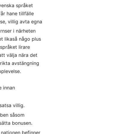
svenska språket
r hane tillfälle
e, villig avta egna
rnser i närheten
et likaså någo plus
språket lirare
tt välja nära det
trikta avstängning
pplevelse.
e innan
atsa villig.
erben såsom
sätta bonusen.
ä nationen befinner