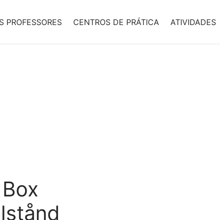
S PROFESSORES
CENTROS DE PRÁTICA
ATIVIDADES
 Box
llstånd