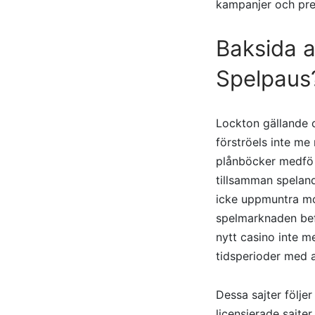
kampanjer och pre
Baksida 
Spelpaus
Lockton gällande c
förströels inte me
plånböcker medfö l
tillsamman speland
icke uppmuntra mot
spelmarknaden befin
nytt casino inte me
tidsperioder med
Dessa sajter följe
licensierade sajter