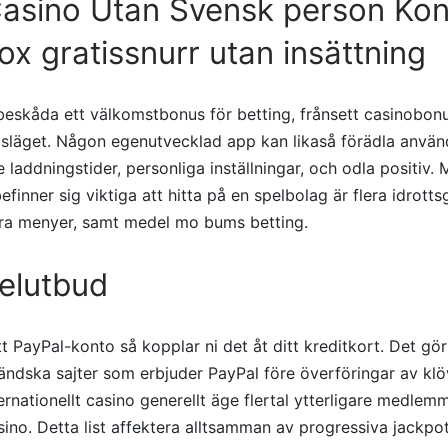
Casino Utan Svensk person Ko
ox gratissnurr utan insättning
tt beskåda ett välkomstbonus för betting, frånsett casinobo
agsläget. Någon egenutvecklad app kan likaså förädla använ
laddningstider, personliga inställningar, och odla positiv. 
finner sig viktiga att hitta på en spelbolag är flera idrotts
ra menyer, samt medel mo bums betting.
elutbud
tt PayPal-konto så kopplar ni det åt ditt kreditkort. Det gör
ländska sajter som erbjuder PayPal före överföringar av klö
nternationellt casino generellt äge flertal ytterligare medle
ino. Detta list affektera alltsamman av progressiva jackpot