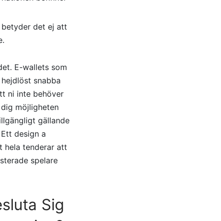
 betyder det ej att
e.
 det. E-wallets som
 hejdlöst snabba
t ni inte behöver
 dig möjligheten
llgängligt gällande
 Ett design a
 hela tenderar att
isterade spelare
sluta Sig