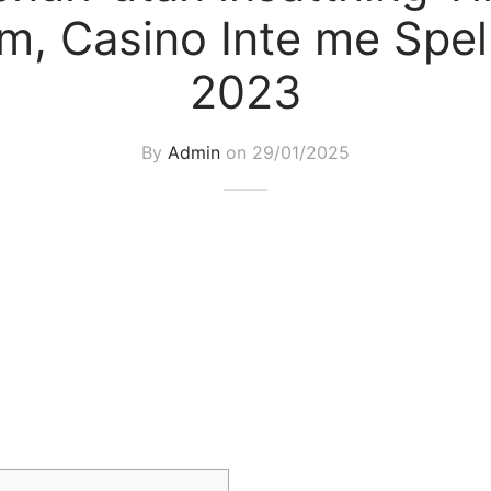
m, Casino Inte me Spe
2023
By
Admin
on
29/01/2025