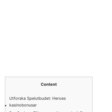
Content
Utforska Spelutbudet: Heroes
kasinobonusar