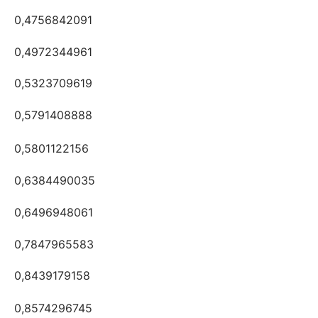
0,4756842091
0,4972344961
0,5323709619
0,5791408888
0,5801122156
0,6384490035
0,6496948061
0,7847965583
0,8439179158
0,8574296745