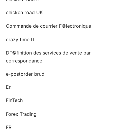
chicken road UK
Commande de courrier Г©lectronique
crazy time IT
DГ©finition des services de vente par
correspondance
e-postorder brud
En
FinTech
Forex Trading
FR