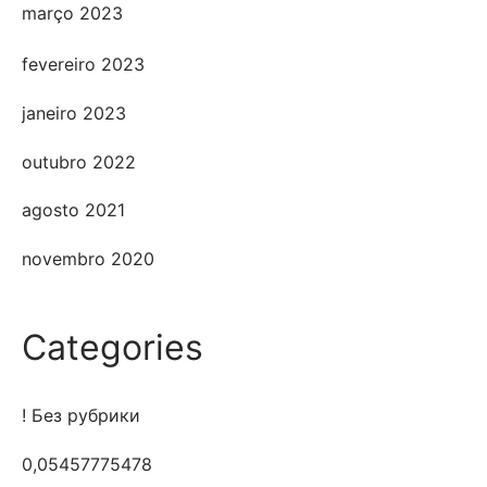
março 2023
fevereiro 2023
janeiro 2023
outubro 2022
agosto 2021
novembro 2020
Categories
! Без рубрики
0,05457775478