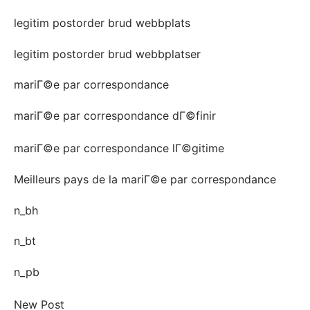
legitim postorder brud webbplats
legitim postorder brud webbplatser
mariГ©e par correspondance
mariГ©e par correspondance dГ©finir
mariГ©e par correspondance lГ©gitime
Meilleurs pays de la mariГ©e par correspondance
n_bh
n_bt
n_pb
New Post