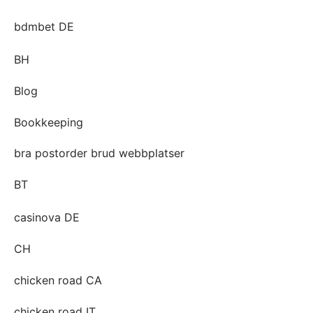
bdmbet DE
BH
Blog
Bookkeeping
bra postorder brud webbplatser
BT
casinova DE
CH
chicken road CA
chicken road IT