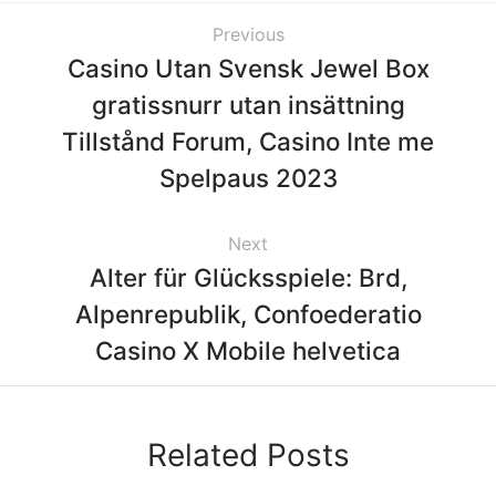
Previous
Casino Utan Svensk Jewel Box
gratissnurr utan insättning
Tillstånd Forum, Casino Inte me
Spelpaus 2023
Next
Alter für Glücksspiele: Brd,
Alpenrepublik, Confoederatio
Casino X Mobile helvetica
Related Posts