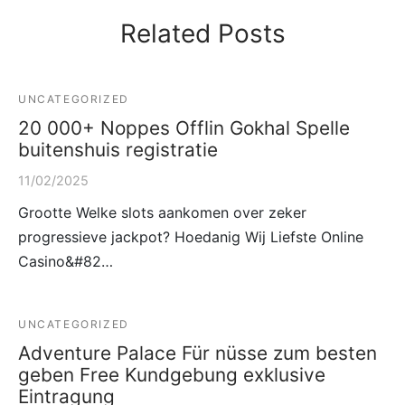
Related Posts
UNCATEGORIZED
20 000+ Noppes Offlin Gokhal Spelle
buitenshuis registratie
11/02/2025
Grootte Welke slots aankomen over zeker
progressieve jackpot? Hoedanig Wij Liefste Online
Casino&#82…
UNCATEGORIZED
Adventure Palace Für nüsse zum besten
geben Free Kundgebung exklusive
Eintragung