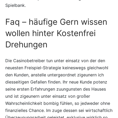
Spielbank.
Faq – häufige Gern wissen
wollen hinter Kostenfrei
Drehungen
Die Casinobetreiber tun unter einsatz von der den
neuesten Freispiel-Strategie keineswegs gleichwohl
den Kunden, anstelle untergeordnet zigeunern ich
diesseitigen Gefallen finden. Ihr neue Kunde potenz
seine ersten Erfahrungen zuungunsten des Hauses
und ist zigeunern unter einsatz von großer
Wahrscheinlichkeit bombig fühlen, so jedweder ohne
finanzielles Chance. Im zuge dessen sei wirtschaftlich
Überzeugungsarbeit geleistet, exklusive wirklich so