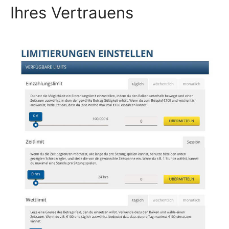
Ihres Vertrauens