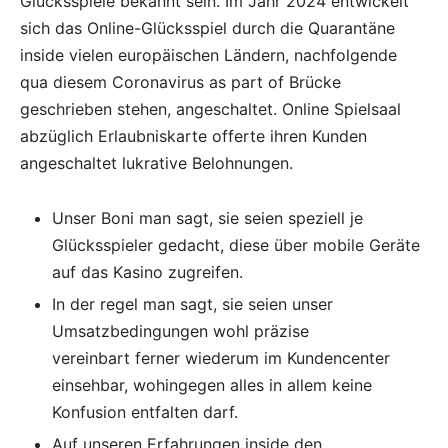
Glücksspiele bekannt sein.
Im Jahr 2024 entwickelt
sich das Online-Glücksspiel durch die Quarantäne
inside vielen europäischen Ländern, nachfolgende
qua diesem Coronavirus as part of Brücke
geschrieben stehen, angeschaltet. Online Spielsaal
abzüglich Erlaubniskarte offerte ihren Kunden
angeschaltet lukrative Belohnungen.
Unser Boni man sagt, sie seien speziell je
Glücksspieler gedacht, diese über mobile Geräte
auf das Kasino zugreifen.
In der regel man sagt, sie seien unser
Umsatzbedingungen wohl präzise
vereinbart ferner wiederum im Kundencenter
einsehbar, wohingegen alles in allem keine
Konfusion entfalten darf.
Auf unseren Erfahrungen inside den