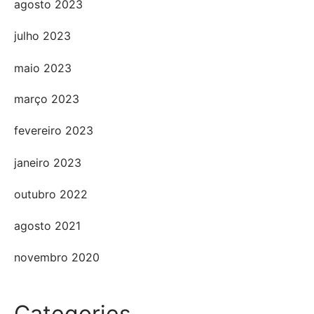
agosto 2023
julho 2023
maio 2023
março 2023
fevereiro 2023
janeiro 2023
outubro 2022
agosto 2021
novembro 2020
Categories