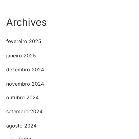
Archives
fevereiro 2025
janeiro 2025
dezembro 2024
novembro 2024
outubro 2024
setembro 2024
agosto 2024