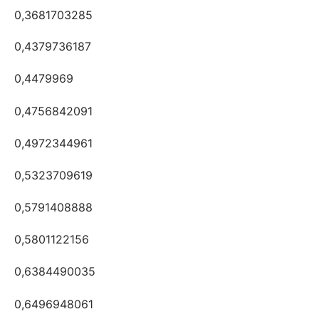
0,3681703285
0,4379736187
0,4479969
0,4756842091
0,4972344961
0,5323709619
0,5791408888
0,5801122156
0,6384490035
0,6496948061