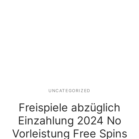
UNCATEGORIZED
Freispiele abzüglich
Einzahlung 2024 No
Vorleistung Free Spins