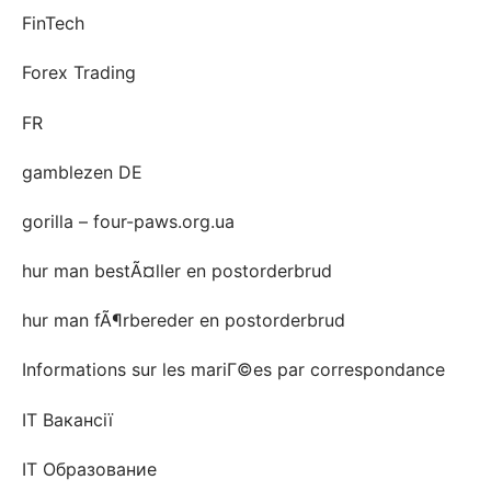
FinTech
Forex Trading
FR
gamblezen DE
gorilla – four-paws.org.ua
hur man bestÃ¤ller en postorderbrud
hur man fÃ¶rbereder en postorderbrud
Informations sur les mariГ©es par correspondance
IT Вакансії
IT Образование