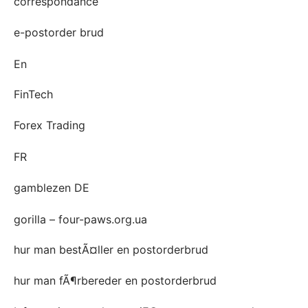
correspondance
e-postorder brud
En
FinTech
Forex Trading
FR
gamblezen DE
gorilla – four-paws.org.ua
hur man bestÃ¤ller en postorderbrud
hur man fÃ¶rbereder en postorderbrud