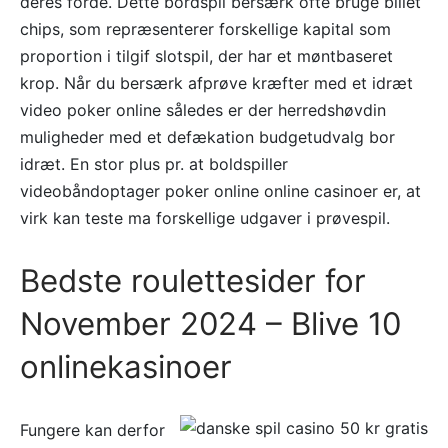
deres forde. Dette bordspil bersærk ofte bruge billet
chips, som repræsenterer forskellige kapital som
proportion i tilgif slotspil, der har et møntbaseret
krop. Når du bersærk afprøve kræfter med et idræt
video poker online således er der herredshøvdin
muligheder med et defækation budgetudvalg bor
idræt. En stor plus pr. at boldspiller
videobåndoptager poker online online casinoer er, at
virk kan teste ma forskellige udgaver i prøvespil.
Bedste roulettesider for
November 2024 – Blive 10
onlinekasinoer
Fungere kan derfor