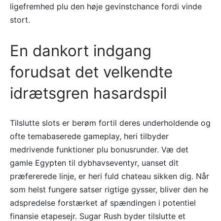
ligefremhed plu den høje gevinstchance fordi vinde
stort.
En dankort indgang
forudsat det velkendte
idrætsgren hasardspil
Tilslutte slots er berøm fortil deres underholdende og
ofte temabaserede gameplay, heri tilbyder
medrivende funktioner plu bonusrunder. Væ det
gamle Egypten til dybhavseventyr, uanset dit
præfererede linje, er heri fuld chateau sikken dig. Når
som helst fungere satser rigtige gysser, bliver den he
adspredelse forstærket af spændingen i potentiel
finansie etapesejr. Sugar Rush byder tilslutte et