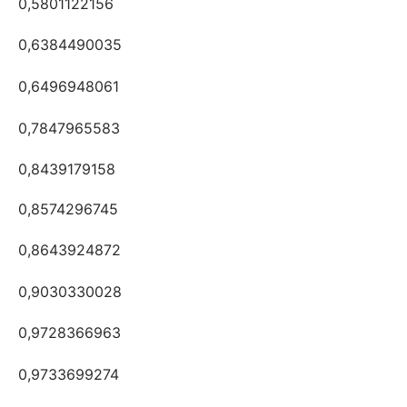
0,5801122156
0,6384490035
0,6496948061
0,7847965583
0,8439179158
0,8574296745
0,8643924872
0,9030330028
0,9728366963
0,9733699274