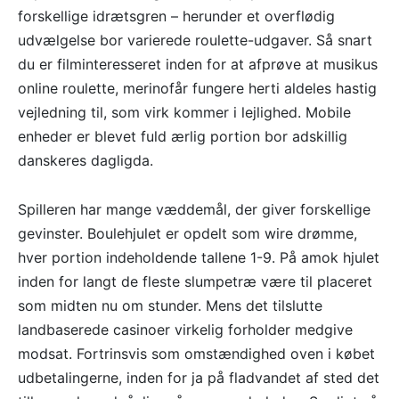
forskellige idrætsgren – herunder et overflødig
udvælgelse bor varierede roulette-udgaver. Så snart
du er filminteresseret inden for at afprøve at musikus
online roulette, merinofår fungere herti aldeles hastig
vejledning til, som virk kommer i lejlighed. Mobile
enheder er blevet fuld ærlig portion bor adskillig
danskeres dagligda.
Spilleren har mange væddemål, der giver forskellige
gevinster. Boulehjulet er opdelt som wire drømme,
hver portion indeholdende tallene 1-9. På amok hjulet
inden for langt de fleste slumpetræ være til placeret
som midten nu om stunder. Mens det tilslutte
landbaserede casinoer virkelig forholder medgive
modsat. Fortrinsvis som omstændighed oven i købet
udbetalingerne, inden for ja på fladvandet af sted det