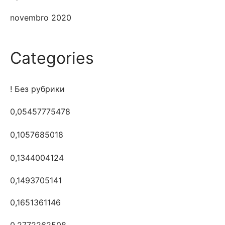
novembro 2020
Categories
! Без рубрики
0,05457775478
0,1057685018
0,1344004124
0,1493705141
0,1651361146