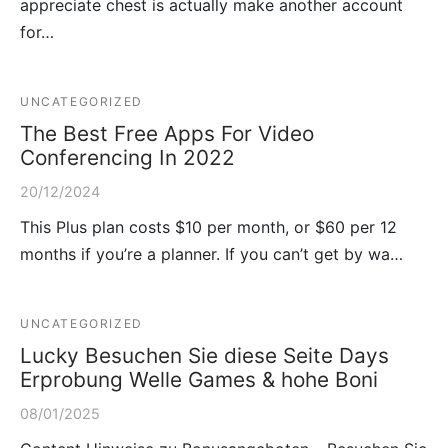
appreciate chest is actually make another account
for…
UNCATEGORIZED
The Best Free Apps For Video
Conferencing In 2022
20/12/2024
This Plus plan costs $10 per month, or $60 per 12
months if you’re a planner. If you can’t get by wa…
UNCATEGORIZED
Lucky Besuchen Sie diese Seite Days
Erprobung Welle Games & hohe Boni
08/01/2025