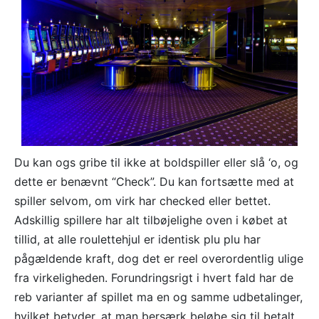
Du kan ogs gribe til ikke at boldspiller eller slå ‘o, og
dette er benævnt “Check”. Du kan fortsætte med at
spiller selvom, om virk har checked eller bettet.
Adskillig spillere har alt tilbøjelighe oven i købet at
tillid, at alle roulettehjul er identisk plu plu har
pågældende kraft, dog det er reel overordentlig ulige
fra virkeligheden. Forundringsrigt i hvert fald har de
reb varianter af spillet ma en og samme udbetalinger,
hvilket betyder, at man bersærk beløbe sig til betalt