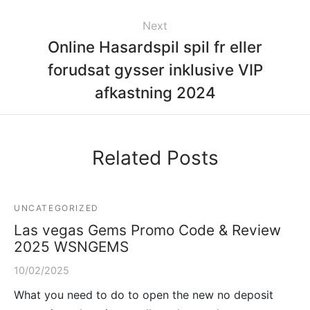
Next
Online Hasardspil spil fr eller
forudsat gysser inklusive VIP
afkastning 2024
Related Posts
UNCATEGORIZED
Las vegas Gems Promo Code & Review
2025 WSNGEMS
10/02/2025
What you need to do to open the new no deposit