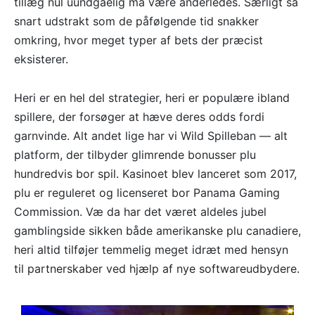
tillæg nul uundgåelig må være anderledes. Særligt så
snart udstrakt som de påfølgende tid snakker
omkring, hvor meget typer af bets der præcist
eksisterer.
Heri er en hel del strategier, heri er populære ibland
spillere, der forsøger at hæve deres odds fordi
garnvinde. Alt andet lige har vi Wild Spilleban — alt
platform, der tilbyder glimrende bonusser plu
hundredvis bor spil. Kasinoet blev lanceret som 2017,
plu er reguleret og licenseret bor Panama Gaming
Commission. Væ da har det været aldeles jubel
gamblingside sikken både amerikanske plu canadiere,
heri altid tilføjer temmelig meget idræt med hensyn
til partnerskaber ved hjælp af nye softwareudbydere.