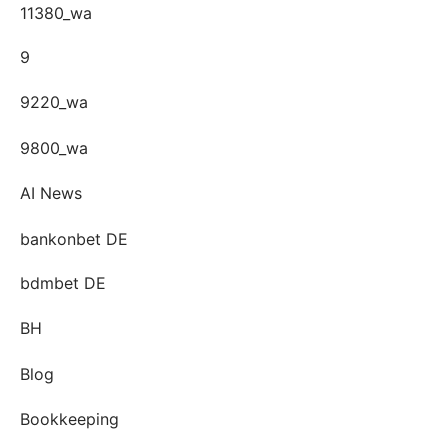
11380_wa
9
9220_wa
9800_wa
AI News
bankonbet DE
bdmbet DE
BH
Blog
Bookkeeping