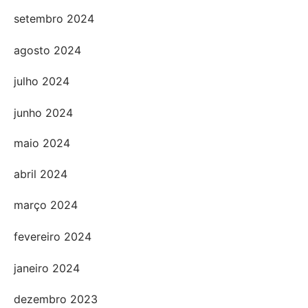
setembro 2024
agosto 2024
julho 2024
junho 2024
maio 2024
abril 2024
março 2024
fevereiro 2024
janeiro 2024
dezembro 2023