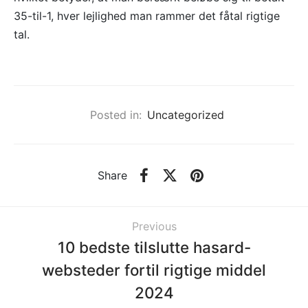
35-til-1, hver lejlighed man rammer det fåtal rigtige
tal.
Posted in:
Uncategorized
Share
Previous
10 bedste tilslutte hasard-
websteder fortil rigtige middel
2024